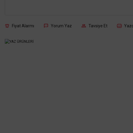
Fiyat Alarmı
Yorum Yaz
Tavsiye Et
Yazd