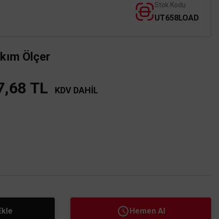
Stok Kodu
UT658LOAD
Akım Ölçer
7,68 TL
KDV DAHİL
Ekle
Hemen Al