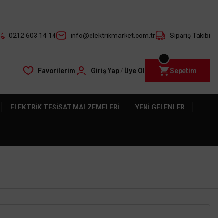
der ile
0212 603 14 14
info@elektrikmarket.com.tr
Sipariş Takibi
Favorilerim
Giriş Yap
/
Üye Ol
Sepetim
ELEKTRIK TESISAT MALZEMELERI
YENI GELENLER