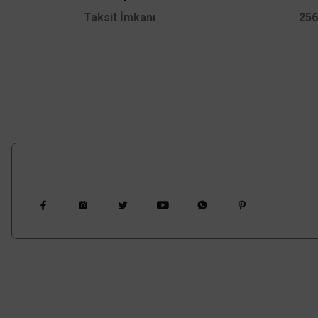
Bu ürüne benzer farklı alternatifler olmalı.
Taksit İmkanı
256
Bizi Takip Edin
Bize Ulaşın
Vadeli Topt