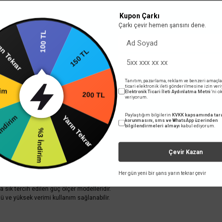
Sepete Ekle
Kupon Çarkı
Çarkı çevir hemen şansını dene.
100 TL
ın Tekrar
150 TL
Tanıtım, pazarlama, reklam ve benzeri amaçla
ticari elektronik ileti gönderilmesine izin ver
rim
Elektronik Ticari İleti Aydınlatma Metni
'ni 
200 TL
veriyorum.
Paylaştığım bilgilerin
KVKK kapsamında tara
Yarın Tekrar
İndirim
korunmasını, sms ve WhatsApp üzerinden
ve akım gibi değerlerinin ölçülmesi ve incelenmesi işlevlerinde kullanılır.
bilgilendirmeleri almayı
kabul ediyorum.
%3 İndirim
abilmektedir.
, devre eşdeğer direnci, kapasitesi ve +/-D gerilimleri kolaylıkla ölçülebilmektedir.
Çevir Kazan
B şarj cihazlarının ölçüm ve inceleme işlemleri yapılabilir.
 hassas ölçüm cihazlarıdır.
Her gün yeni bir şans yarın tekrar çevir
iyonuna sahiptir.
sık tercih edilen güç ölçer modelleridir.
rlü ve yüksek verimi kullanım sağlanabilir.