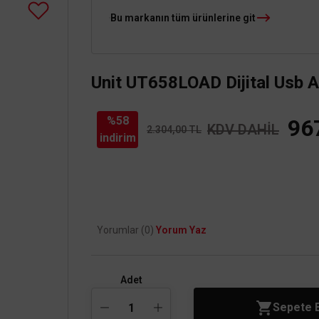
Bu markanın tüm ürünlerine git
Unit UT658LOAD Dijital Usb 
%58
96
KDV DAHİL
2.304,00 TL
indirim
Yorumlar (0)
Yorum Yaz
Adet
Sepete 