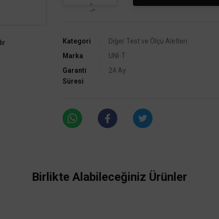
Kategori
Diğer Test ve Ölçü Aletleri
ır
Marka
UNI-T
Garanti
24 Ay
Süresi
Birlikte Alabileceğiniz Ürünler