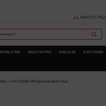
Tüm Banka Kartlarına Vade Farksız 3-5 Taksit Fırsatı Mailor
0850 377 0 795
 AYDINLATMA
ANAHTAR PRIZ
KABLOLAR
ELEKTRONIK
tleri
Unit UT658LOAD Dijital Usb Akım Ölçer