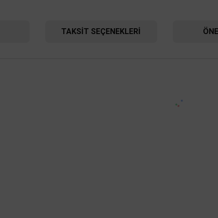
TAKSIT SEÇENEKLERI
ÖNE
UNI-T
t UT253A Geniş Ağızlı Kaçak Akım Ölçer
47.232,00 TL
%58
19.837,44 TL
KDV DAHİL