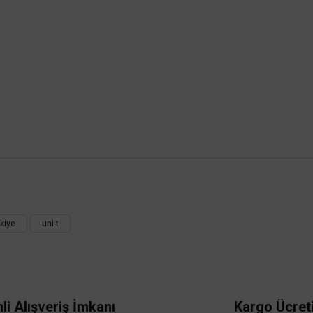
 yetersiz gördüğünüz noktaları öneri formunu kullanarak tarafımıza iletebilirsini
Bu ürüne ilk yorumu siz yapın!
rkiye
uni-t
Yorum Yaz
li Alışveriş İmkanı
Kargo Ücret