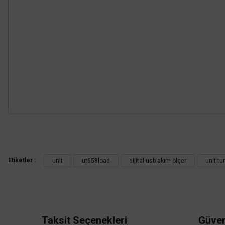
Bu ürünün fiyat bilgisi, resim, ürün açıklamalarında ve diğer konularda
Görüş ve önerileriniz için teşekkür ederiz.
Etiketler :
unit
ut658load
dijital usb akım ölçer
unit tu
Ürün resmi kalitesiz, bozuk veya görüntülenemiyor.
Ürün açıklamasında eksik bilgiler bulunuyor.
Ürün bilgilerinde hatalar bulunuyor.
Ürün fiyatı diğer sitelerden daha pahalı.
Taksit Seçenekleri
Güven