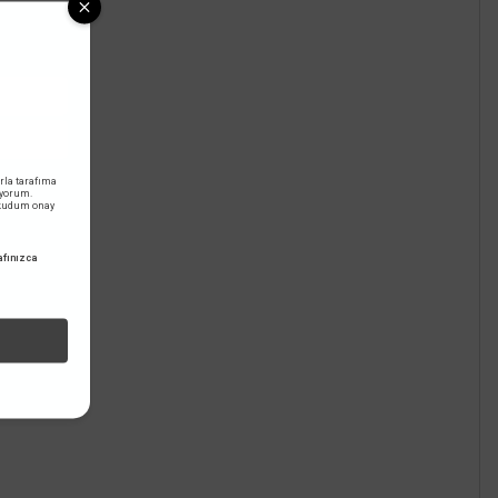
rla tarafıma
iyorum.
okudum onay
fınızca