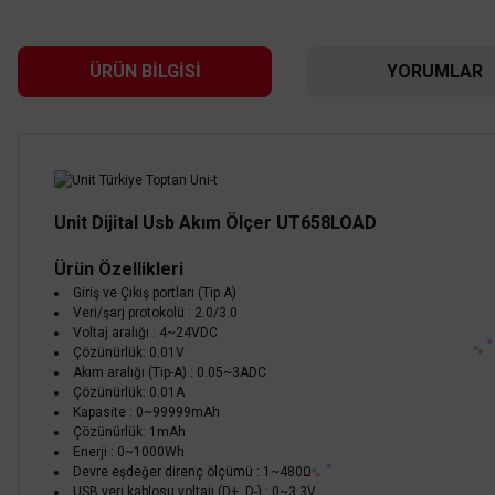
ÜRÜN BILGISI
YORUMLAR
Unit Dijital Usb Akım Ölçer
UT658LOAD
Ürün Özellikleri
Giriş ve Çıkış portları (Tip A)
Veri/şarj protokolü : 2.0/3.0
Voltaj aralığı : 4~24VDC
Çözünürlük: 0.01V
Uni
Akım aralığı (Tip-A) : 0.05~3ADC
UNI-T
Çözünürlük: 0.01A
Kapasite : 0~99999mAh
Unit UT251C Yüksek Hassasiyetli Kaçak Akım Ölçer
Çözünürlük: 1mAh
Enerji : 0~1000Wh
Devre eşdeğer direnç ölçümü : 1~480Ω
15.552,00 TL
USB veri kablosu voltajı (D+, D-) : 0~3.3V