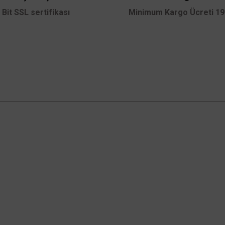
 Bit SSL sertifikası
Minimum Kargo Ücreti 199
Gönder
Kampanyalardan Haberdar Ol!
Güncel kampanyalar ve yenilikleri ilk bilen sen
ol.
an Satış
Kurumsal
Alışveriş