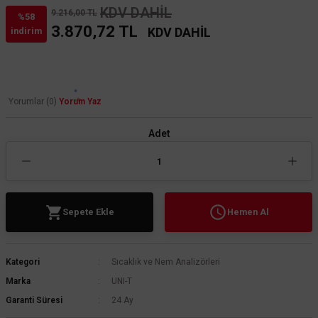
KDV DAHİL
9.216,00 TL
%58
3.870,72 TL
KDV DAHİL
indirim
Yorumlar (0)
Yorum Yaz
Adet
Sepete Ekle
Hemen Al
Kategori
Sıcaklık ve Nem Analizörleri
Marka
UNI-T
Garanti Süresi
24 Ay