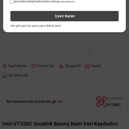
üzerinden bilgilendirmeleri almayı
kabul ediyorum.
Çevir Kazan
Her gün yeni bir şans yarın tekrar çevir
Fiyat Alarmı
Yorum Yaz
Tavsiye Et
Yazdır
Stok Kodu
Bu markanın tüm ürünlerine git
UT330C
Unit UT330C Sıcaklık Basınç Nem Veri Kaydedici