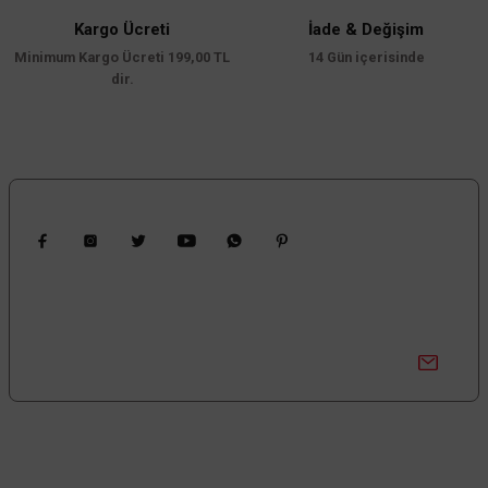
Bu ürüne benzer farklı alternatifler olmalı.
Kargo Ücreti
İade & Değişim
Minimum Kargo Ücreti 199,00 TL
14 Gün içerisinde
dir.
Gönder
Bizi Takip Edin
Kampanyalardan Haberdar Ol!
Güncel kampanyalar ve yenilikleri ilk bilen sen ol.
Bize Ulaşın