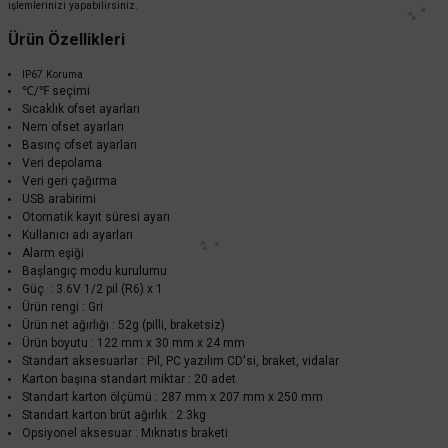
UNI-T
işlemlerinizi yapabilirsiniz.
Unit UT330TH USB Sıcaklık ve Nem Veri Kayıt Cihazı
Ürün Özellikleri
IP67 Koruma
℃/℉ seçimi
4.377,60 TL
Sıcaklık ofset ayarları
%58
1.838,59 TL
Nem ofset ayarları
KDV DAHİL
Basınç ofset ayarları
Veri depolama
Sepete Ekle
Veri geri çağırma
USB arabirimi
Otomatik kayıt süresi ayarı
Kullanıcı adı ayarları
Alarm eşiği
Başlangıç ​​modu kurulumu
Güç : 3.6V 1/2 pil (R6) x 1
Ürün rengi : Gri
Ürün net ağırlığı : 52g (pilli, braketsiz)
Ürün boyutu : 122 mm x 30 mm x 24 mm
Standart aksesuarlar : Pil, PC yazılım CD'si, braket, vidalar
Karton başına standart miktar : 20 adet
TÜKENDİ
Standart karton ölçümü : 287 mm x 207 mm x 250 mm
Standart karton brüt ağırlık : 2.3kg
Opsiyonel aksesuar : Mıknatıs braketi