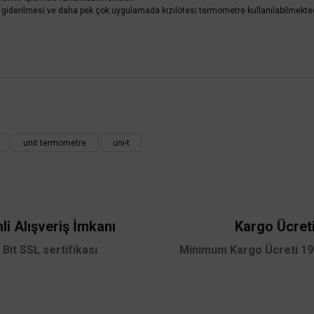
 giderilmesi ve daha pek çok uygulamada kızılötesi termometre kullanılabilmekted
 yetersiz gördüğünüz noktaları öneri formunu kullanarak tarafımıza iletebilirsini
Bu ürüne ilk yorumu siz yapın!
unit termometre
uni-t
UNI-T
Yorum Yaz
5A+ İnfrared Lazerli Dijital Termometre
Unit UT305C+ İnfrar
li Alışveriş İmkanı
Kargo Ücret
30.182,40 TL
%55
%55
13.582,08 TL
16
KDV DAHİL
 Bit SSL sertifikası
Minimum Kargo Ücreti 199
Sepete Ekle