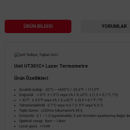
ÜRÜN BILGISI
YORUMLAR
Unit UT301C+ Lazer Termometre
UNI-T
Ürün Özellikleri
UNI-T
Unit A61 Dijital Termometre
Unit UT300A+ Infrare
Sıcaklık aralığı : -32°C ~ +600°C / -25.6°F ~ 1112°F
Doğruluk : > 0°C: ± 1.5°C veya ±% 1.5; ≤0°C: ± (1,5 + 0,1°C /°C)
1.382,40 TL
%55
> 32°F : ± 3.0°F veya ±% 1.5; ≤32°F: ± (3,0 + 0,1°F /°F)
622,08 TL
KDV DAHİL
1.728
Tekrarlanabilirlik : 0.7°C veya % 0.7 (1.5°F veya % 0.7)
%55
777,60 T
Tepki Süresi : ≤250ms (okumanın% 95'i)
Emisivite : 0.1 ~ 1.0 (ayarlanabilir, 5 set önceden ayarlanmış değer de
Sepete Ekle
Spektral cevap : 8um ~ 14um
Lazer gücü : <1mW
Sepete E