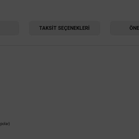
TAKSIT SEÇENEKLERI
ÖNE
UNI-T
d Termometre
Unit UT300S Kızılötesi Termometre
,00 TL
1.728,00 TL
U
%55
L
777,60 TL
KDV DAHİL
KDV DAHİL
polar)
kle
Sepete Ekle