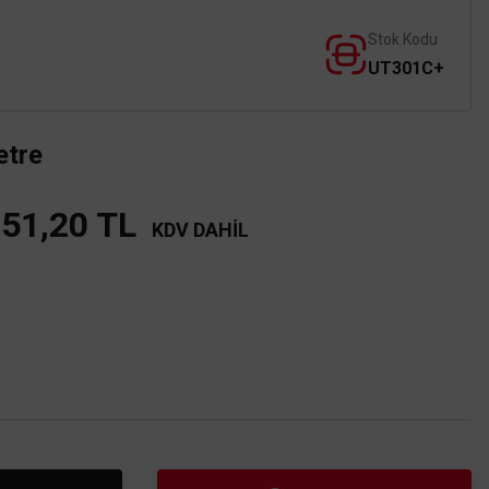
Stok Kodu
UT301C+
etre
851,20 TL
KDV DAHİL