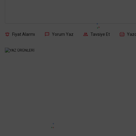
Fiyat Alarmı
Yorum Yaz
Tavsiye Et
Yazd