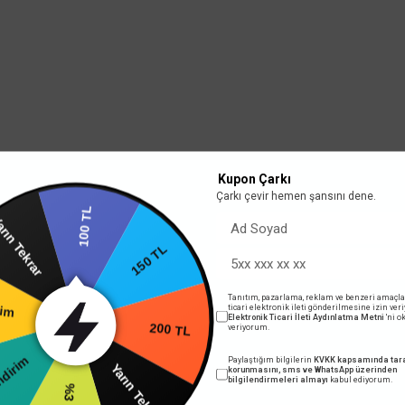
Kupon Çarkı
Çarkı çevir hemen şansını dene.
100 TL
150 TL
Tekrar
Tanıtım, pazarlama, reklam ve benzeri amaçla
200 TL
ticari elektronik ileti gönderilmesine izin ver
Elektronik Ticari İleti Aydınlatma Metni
'ni 
veriyorum.
rim
Yarın Tekrar
Paylaştığım bilgilerin
KVKK kapsamında tara
korunmasını, sms ve WhatsApp üzerinden
%4 İndirim
bilgilendirmeleri almayı
kabul ediyorum.