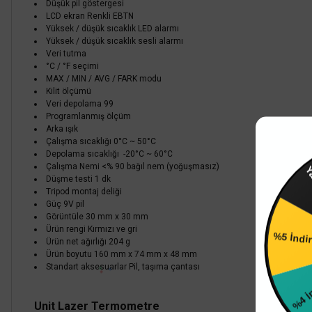
Düşük pil göstergesi
LCD ekran Renkli EBTN
Yüksek / düşük sıcaklık LED alarmı
Yüksek / düşük sıcaklık sesli alarmı
Veri tutma
°C / °F seçimi
MAX / MIN / AVG / FARK modu
Kilit ölçümü
Veri depolama 99
Programlanmış ölçüm
Arka ışık
Çalışma sıcaklığı 0°C ~ 50°C
Depolama sıcaklığı -20°C ~ 60°C
Çalışma Nemi <% 90 bağıl nem (yoğuşmasız)
Düşme testi 1 dk
Yarın 
Tripod montaj deliği
Güç 9V pil
Görüntüle 30 mm x 30 mm
Ürün rengi Kırmızı ve gri
Ürün net ağırlığı 204 g
%5 İndi
Ürün boyutu 160 mm x 74 mm x 48 mm
Standart aksesuarlar Pil, taşıma çantası
UNI-T
Unit Lazer Termometre
Unit UT306C Kızılötesi Termometre