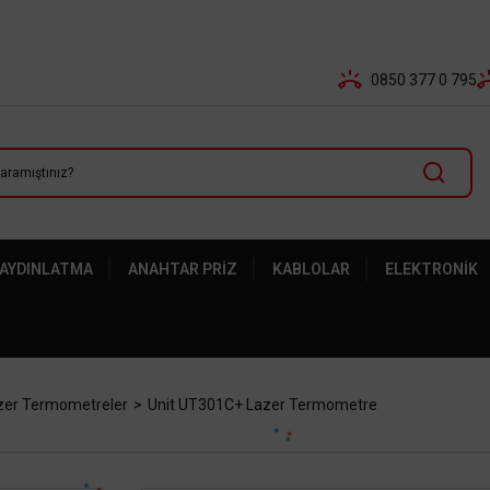
Tüm Banka Kartlarına Vade Farksız 3-5 Taksit Fırsatı Mailor
0850 377 0 795
 AYDINLATMA
ANAHTAR PRIZ
KABLOLAR
ELEKTRONIK
zer Termometreler
Unit UT301C+ Lazer Termometre