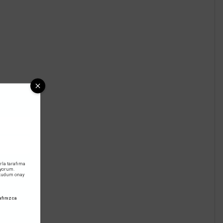
Sepete Ekle
rla tarafıma
iyorum.
okudum onay
fınızca