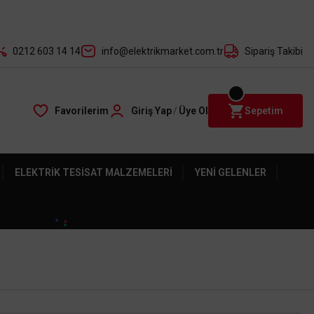
der ile
0212 603 14 14
info@elektrikmarket.com.tr
Sipariş Takibi
Favorilerim
Giriş Yap
/
Üye Ol
Sepetim
ELEKTRIK TESISAT MALZEMELERI
YENI GELENLER