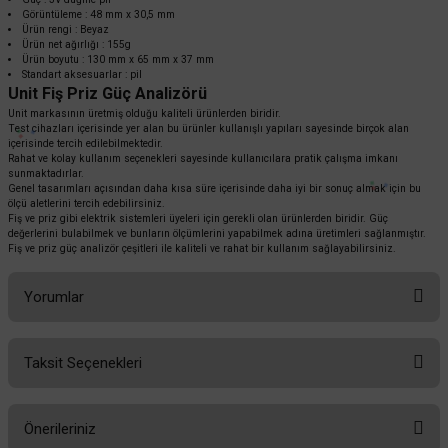
Görüntüleme : 48 mm x 30,5 mm
Ürün rengi : Beyaz
Ürün net ağırlığı : 155g
Ürün boyutu : 130 mm x 65 mm x 37 mm
334.080,00 TL
%55
Standart aksesuarlar : pil
150.336,00 TL
KDV DAHİL
Unit Fiş Priz Güç Analizörü
Unit markasının üretmiş olduğu kaliteli ürünlerden biridir.
Test cihazları içerisinde yer alan bu ürünler kullanışlı yapıları sayesinde birçok alan
Mağazada varmı?
içerisinde tercih edilebilmektedir.
Rahat ve kolay kullanım seçenekleri sayesinde kullanıcılara pratik çalışma imkanı
sunmaktadırlar.
Genel tasarımları açısından daha kısa süre içerisinde daha iyi bir sonuç almak için bu
ölçü aletlerini tercih edebilirsiniz.
Fiş ve priz gibi elektrik sistemleri üyeleri için gerekli olan ürünlerden biridir. Güç
değerlerini bulabilmek ve bunların ölçümlerini yapabilmek adına üretimleri sağlanmıştır.
Fiş ve priz güç analizör çeşitleri ile kaliteli ve rahat bir kullanım sağlayabilirsiniz.
Yorumlar
Taksit Seçenekleri
Bu ürüne ilk yorumu siz yapın!
Önerileriniz
Yorum Yaz