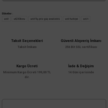
Bu ürünün fiyat bilgisi, resim, ürün açıklamalarında ve diğer konularda
yetersiz gördüğünüz noktaları öneri formunu kullanarak tarafımıza
Etiketler :
iletebilirsiniz.
unit
ut230b-eu
unit fiş priz güç analizörü
unit turkiye
uni-t
Görüş ve önerileriniz için teşekkür ederiz.
Ürün resmi kalitesiz, bozuk veya görüntülenemiyor.
Ürün açıklamasında eksik bilgiler bulunuyor.
Taksit Seçenekleri
Güvenli Alışveriş İmkanı
Taksit İmkanı
256 Bit SSL sertifikası
Ürün bilgilerinde hatalar bulunuyor.
Ürün fiyatı diğer sitelerden daha pahalı.
Bu ürüne benzer farklı alternatifler olmalı.
Kargo Ücreti
İade & Değişim
Minimum Kargo Ücreti 199,00 TL
14 Gün içerisinde
dir.
Gönder
Bizi Takip Edin