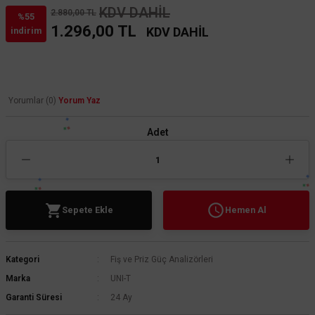
KDV DAHİL
2.880,00 TL
%55
1.296,00 TL
KDV DAHİL
indirim
Yorumlar (0)
Yorum Yaz
Adet
Sepete Ekle
Hemen Al
Kategori
Fiş ve Priz Güç Analizörleri
Marka
UNI-T
Garanti Süresi
24 Ay