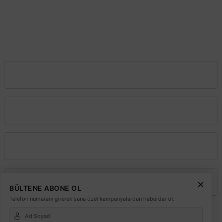
0212 603 02 02
Şube:
İstoç Toptancılar Çarşısı 6. Ada 2423 Sokak No:81-83 Bağcılar \
İstanbul
0212 243 2323
info@elektrikmarket.com.tr
Vadeli Toptan Satış
Kurumsal
Alışveriş
Üyelik
BÜLTENE ABONE OL
Telefon numaranı girerek sana özel kampanyalardan haberdar ol.