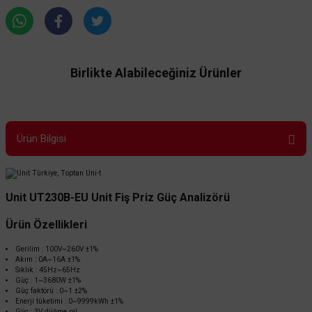
Birlikte Alabileceğiniz Ürünler
Ürün Bilgisi
TÜKENDİ
Unit UT230B-EU Unit Fiş Priz Güç Analizörü
Ürün Özellikleri
Gerilim : 100V~260V ±1%
Akım : 0A~16A ±1%
Sıklık : 45Hz~65Hz
Güç : 1~3680W ±1%
UNI-T
Güç faktörü : 0~1 ±2%
Unit UT285C Üç Fazlı Güç Kalitesi Analizörü
Enerji tüketimi : 0~9999kWh ±1%
Güç : 3V düğme pil