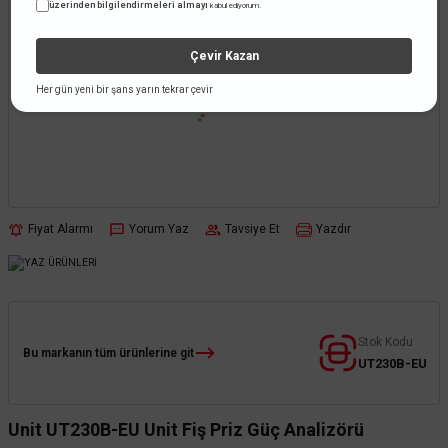
üzerinden bilgilendirmeleri almayı
kabul ediyorum.
Çevir Kazan
Her gün yeni bir şans yarın tekrar çevir
Fiyat Alarmı
Yorum Yaz
Tavsiye Et
Yazdır
Stok Kodu
Bu markanın tüm ürünlerine git
UT230B-EU
Unit UT230B-EU Unit Fiş Priz Güç Analizörü