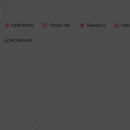
Fiyat Alarmı
Yorum Yaz
Tavsiye Et
Yazd