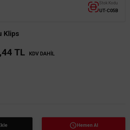
Stok Kodu
UT-C05B
 Klips
,44 TL
KDV DAHİL
Ekle
Hemen Al