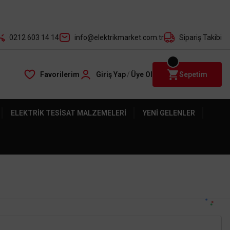
der ile
0212 603 14 14
info@elektrikmarket.com.tr
Sipariş Takibi
Favorilerim
Giriş Yap
/
Üye Ol
Sepetim
ELEKTRIK TESISAT MALZEMELERI
YENI GELENLER