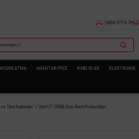
Tüm Banka Kartlarına Vade Farksız 3-5 Taksit Fırsatı Mailor
0850 377 0 795
 AYDINLATMA
ANAHTAR PRIZ
KABLOLAR
ELEKTRONIK
 ve Test Kabloları
Unit UT-C05B Ölçü Aleti Probu Klips