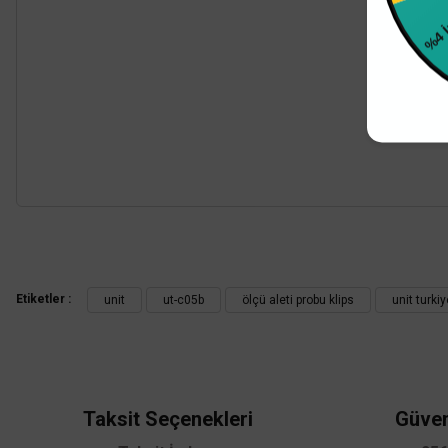
%4 
Bu ürünün fiyat bilgisi, resim, ürün açıklamalarında ve diğer konularda
Görüş ve önerileriniz için teşekkür ederiz.
Etiketler :
unit
ut-c05b
ölçü aleti probu klips
unit turkiy
Ürün resmi kalitesiz, bozuk veya görüntülenemiyor.
Ürün açıklamasında eksik bilgiler bulunuyor.
Ürün bilgilerinde hatalar bulunuyor.
Ürün fiyatı diğer sitelerden daha pahalı.
Taksit Seçenekleri
Güven
Bu ürüne benzer farklı alternatifler olmalı.