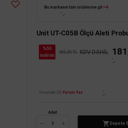
Bu markanın tüm ürünlerine git
Unit UT-C05B Ölçü Aleti Probu
%55
181
KDV DAHİL
403,20 TL
indirim
Yorumlar (0)
Yorum Yaz
Adet
Sepete 