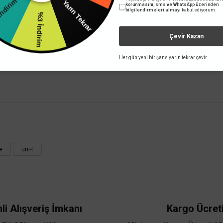
Yarın Tekrar
İndirim
korunmasını, sms ve WhatsApp üzerinden
bilgilendirmeleri almayı
kabul ediyorum.
%3 İndirim
Çevir Kazan
Her gün yeni bir şans yarın tekrar çevir
 yetersiz gördüğünüz noktaları öneri formunu kullanarak tarafımıza iletebilirsini
Bu ürüne ilk yorumu siz yapın!
e
uni-t
Yorum Yaz
li Alışveriş İmkanı
Kargo Ücret