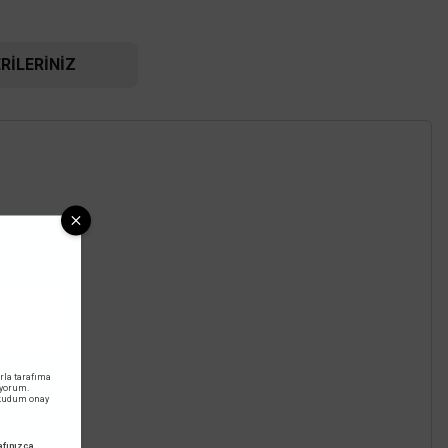
RILERINIZ
rla tarafıma
iyorum.
okudum onay
fınızca