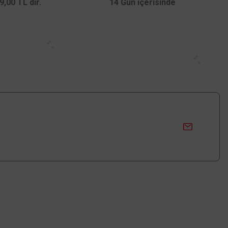
,00 TL dir.
14 Gün içerisinde
Üyelik