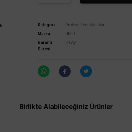
Kategori
Prob ve Test Kabloları
ır
Marka
UNI-T
Garanti
24 Ay
Süresi
Birlikte Alabileceğiniz Ürünler