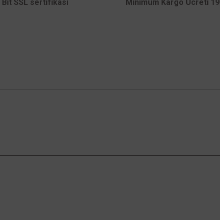
 Bit SSL sertifikası
Minimum Kargo Ücreti 199
Gönder
Kampanyalardan Haberdar Ol!
Güncel kampanyalar ve yenilikleri ilk bilen sen
ol.
an Satış
Kurumsal
Alışveriş