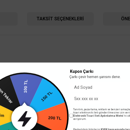
TAKSIT SEÇENEKLERI
ÖNE
TÜKENDİ
idir.
Kupon Çarkı
i Probu
UNI-T
Çarkı çevir hemen şansını dene.
100 TL
Unit UT-L17 Led Işıklı Ölçü Aleti Probu
n Tekrar
 TL
150 TL
ullanım imkanı sunar.
DV DAHİL
633,60 TL
%55
285,12 TL
KDV DAHİL
Tanıtım, pazarlama, reklam ve benzeri amaçla
e
ticari elektronik ileti gönderilmesine izin ver
200 TL
Elektronik Ticari İleti Aydınlatma Metni
'ni 
rim
veriyorum.
Mağazada varmı?
Paylaştığım bilgilerin
KVKK kapsamında tara