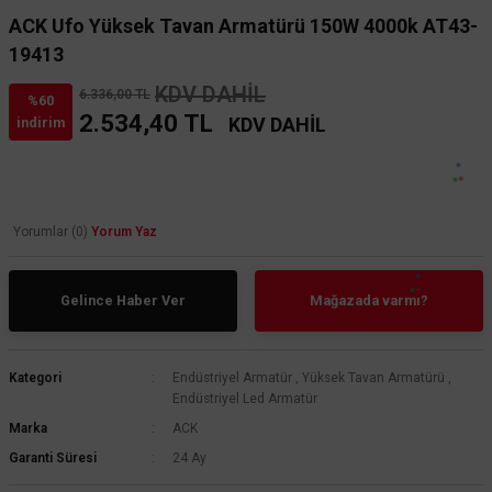
ACK Ufo Yüksek Tavan Armatürü 150W 4000k AT43-
19413
KDV DAHİL
6.336,00 TL
%60
2.534,40 TL
KDV DAHİL
indirim
Yorumlar (0)
Yorum Yaz
Gelince Haber Ver
Mağazada varmı?
Kategori
Endüstriyel Armatür
,
Yüksek Tavan Armatürü
,
Endüstriyel Led Armatür
Marka
ACK
Garanti Süresi
24 Ay