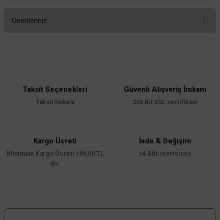
Önerileriniz
Yorum Yaz
Bu ürünün fiyat bilgisi, resim, ürün açıklamalarında ve diğer konularda
yetersiz gördüğünüz noktaları öneri formunu kullanarak tarafımıza
iletebilirsiniz.
Görüş ve önerileriniz için teşekkür ederiz.
Taksit Seçenekleri
Güvenli Alışveriş İmkanı
Ürün resmi kalitesiz, bozuk veya görüntülenemiyor.
Taksit İmkanı
256 Bit SSL sertifikası
Ürün açıklamasında eksik bilgiler bulunuyor.
ACK
ACK 150w 6500K Yüksek Tavan Armatürü Led UFO AT43-19433
Ürün bilgilerinde hatalar bulunuyor.
Ürün fiyatı diğer sitelerden daha pahalı.
Kargo Ücreti
İade & Değişim
Minimum Kargo Ücreti 199,00 TL
Bu ürüne benzer farklı alternatifler olmalı.
14 Gün içerisinde
dir.
6.336,00 TL
%60
2.534,40 TL
KDV DAHİL
Sepete Ekle
Gönder
Bizi Takip Edin