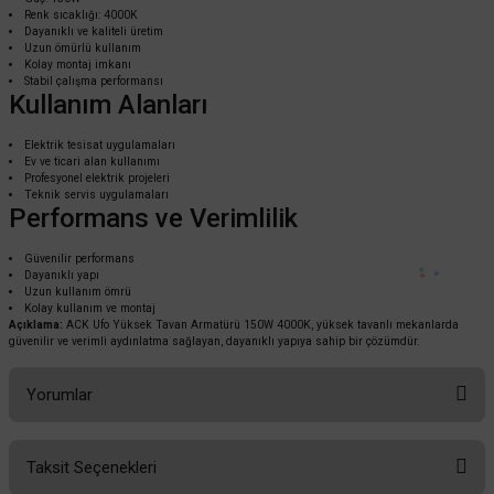
Renk sıcaklığı: 4000K
Dayanıklı ve kaliteli üretim
Uzun ömürlü kullanım
Kolay montaj imkanı
ACK
Stabil çalışma performansı
Kullanım Alanları
ACK 100w 6500K Yüksek Tavan Armatürü Led UFO AT43-19133
Elektrik tesisat uygulamaları
Ev ve ticari alan kullanımı
Profesyonel elektrik projeleri
4.723,20 TL
%60
Teknik servis uygulamaları
1.889,28 TL
KDV DAHİL
Performans ve Verimlilik
Güvenilir performans
Sepete Ekle
Dayanıklı yapı
Uzun kullanım ömrü
Kolay kullanım ve montaj
Açıklama:
ACK Ufo Yüksek Tavan Armatürü 150W 4000K, yüksek tavanlı mekanlarda
güvenilir ve verimli aydınlatma sağlayan, dayanıklı yapıya sahip bir çözümdür.
Yorumlar
Taksit Seçenekleri
Bu ürüne ilk yorumu siz yapın!