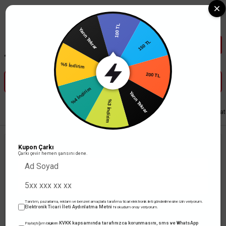
Tüm Banka Kartlarına Vade Farksız 3-5 Taksit Fırsatı Mailorder ile
100 TL
Yarın Tekrar
150 TL
%5 İndirim
200 TL
%4 İndirim
Yarın Tekrar
%3 İndirim
Anasayfa
Aydınlatma
Endüstriyel Armatür
ACK Ufo Yüksek Tavan Arma
Kupon Çarkı
Çarkı çevir hemen şansını dene.
Tanıtım, pazarlama, reklam ve benzeri amaçlarla tarafıma ticari elektronik ileti gönderilmesine izin veriyorum.
Elektronik Ticari İleti Aydınlatma Metni
'ni okudum onay veriyorum.
KVKK kapsamında tarafınızca korunmasını, sms ve WhatsApp
Paylaştığım bilgilerin