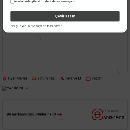
üzerinden bilgilendirmeleri almayı
kabul ediyorum.
Çevir Kazan
Her gün yeni bir şans yarın tekrar çevir
Fiyat Alarmı
Yorum Yaz
Tavsiye Et
Yazdır
Stok Kodu
Bu markanın tüm ürünlerine git
AT43-19413