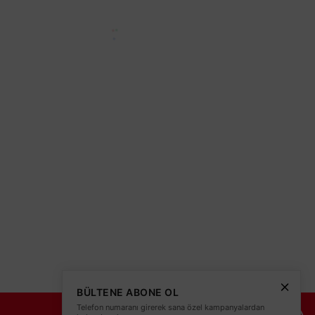
olitikası
teleri
BÜLTENE ABONE OL
Telefon numaranı girerek sana özel kampanyalardan