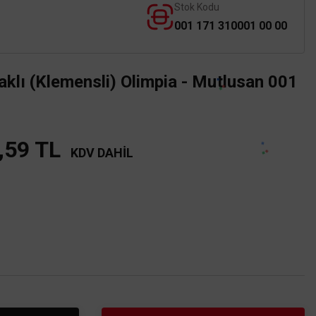
Stok Kodu
001 171 310001 00 00
aklı (Klemensli) Olimpia - Mutlusan 001
,59 TL
KDV DAHİL