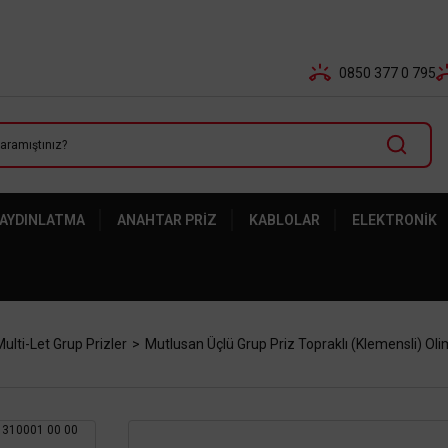
Tüm Banka Kartlarına Vade Farksız 3-5 Taksit Fırsatı Mailor
0850 377 0 795
 AYDINLATMA
ANAHTAR PRIZ
KABLOLAR
ELEKTRONIK
ulti-Let Grup Prizler
Mutlusan Üçlü Grup Priz Topraklı (Klemensli) Ol