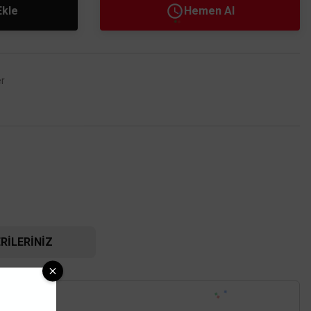
Ekle
Hemen Al
er
RILERINIZ