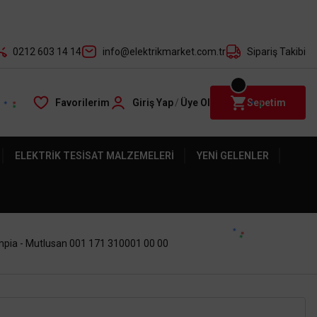
der ile
0212 603 14 14
info@elektrikmarket.com.tr
Sipariş Takibi
Favorilerim
Giriş Yap
/
Üye Ol
Sepetim
ELEKTRIK TESISAT MALZEMELERI
YENI GELENLER
impia - Mutlusan 001 171 310001 00 00