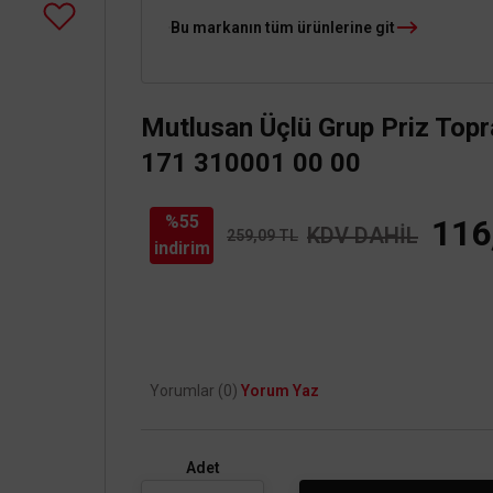
Bu markanın tüm ürünlerine git
Mutlusan Üçlü Grup Priz Topr
171 310001 00 00
%55
116
KDV DAHİL
259,09 TL
indirim
Yorumlar (0)
Yorum Yaz
Adet