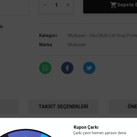
Sepete 
ır
Kategori
Mutlusan - Viko Multi-Let Grup Prizl
Marka
Mutlusan
TAKSIT SEÇENEKLERI
ÖNE
Kupon Çarkı
Çarkı çevir hemen şansını dene.