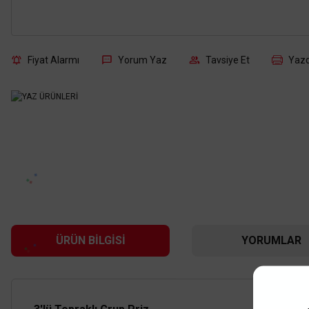
Fiyat Alarmı
Yorum Yaz
Tavsiye Et
Yazd
ÜRÜN BILGISI
YORUMLAR