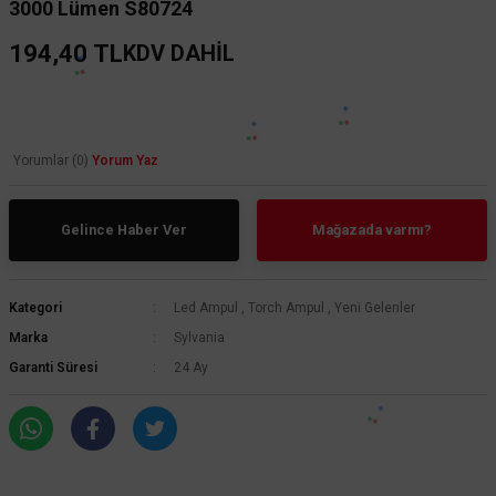
3000 Lümen S80724
194,40 TL
KDV DAHİL
Yorumlar (0)
Yorum Yaz
Gelince Haber Ver
Mağazada varmı?
Kategori
Led Ampul
,
Torch Ampul
,
Yeni Gelenler
Marka
Sylvania
Garanti Süresi
24 Ay