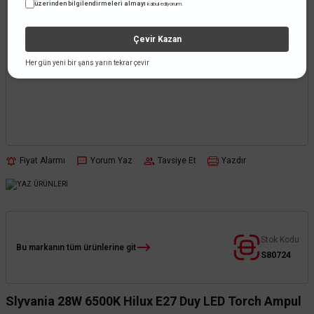
üzerinden bilgilendirmeleri almayı
kabul ediyorum.
Çevir Kazan
Her gün yeni bir şans yarın tekrar çevir
Fiyat Alarmı
Yorum Yaz
Tavsiye Et
Yazdır
Stok Kodu
Bu markanın tüm ürünlerine git
S80724
Slyvania 28W 6500K Hilux E27 Duy LED Torch Ampul