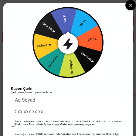
Tüm Banka Kartlarına Vade Farksız 3-5 Taksit Fırsatı Mailorder ile
100 TL
Yarın Tekrar
150 TL
%5 İndirim
200 TL
Anasayfa
Led Aydınlatma
Ampul
Led Ampul
Slyvania 28W 6500K Hil
Yarın Tekrar
%4 İndirim
%3 İndirim
Kupon Çarkı
Çarkı çevir hemen şansını dene.
Tanıtım, pazarlama, reklam ve benzeri amaçlarla tarafıma ticari elektronik ileti gönderilmesine izin veriyorum.
Elektronik Ticari İleti Aydınlatma Metni
'ni okudum onay veriyorum.
KVKK kapsamında tarafınızca korunmasını, sms ve WhatsApp
Paylaştığım bilgilerin