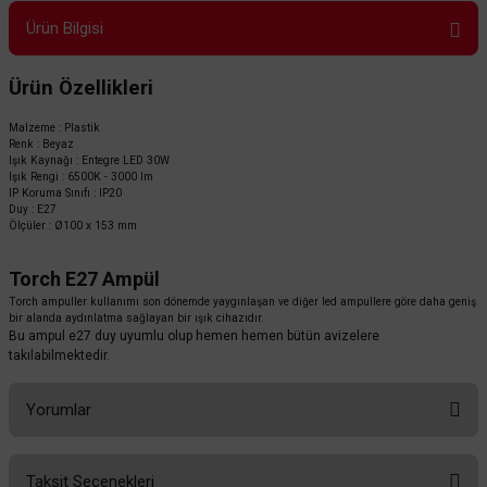
Ürün Bilgisi
Ürün Özellikleri
Malzeme : Plastik
Renk : Beyaz
Işık Kaynağı : Entegre LED 30W
Işık Rengi : 6500K - 3000 lm
IP Koruma Sınıfı : IP20
Duy : E27
Ölçüler : Ø100 x 153 mm
Torch E27 Ampül
Torch ampuller kullanımı son dönemde yaygınlaşan ve diğer led ampullere göre daha geniş
bir alanda aydınlatma sağlayan bir ışık cihazıdır.
Bu ampul e27 duy uyumlu olup hemen hemen bütün avizelere
takılabilmektedir.
Yorumlar
Taksit Seçenekleri