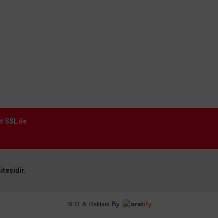
TÜKENDİ
t SSL ile
ACK
itesidir.
ACK Sensörlü Merdiven Armatürü CCT Gri Kar
e AH07-02691
arat
ify
&
By
SEO
Reklam
1.612,80 TL
%60
645,12 TL