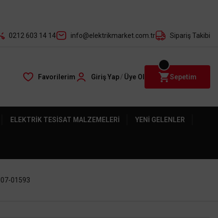
der ile
0212 603 14 14
info@elektrikmarket.com.tr
Sipariş Takibi
Favorilerim
Giriş Yap
/
Üye Ol
Sepetim
ELEKTRIK TESISAT MALZEMELERI
YENI GELENLER
AH07-01593