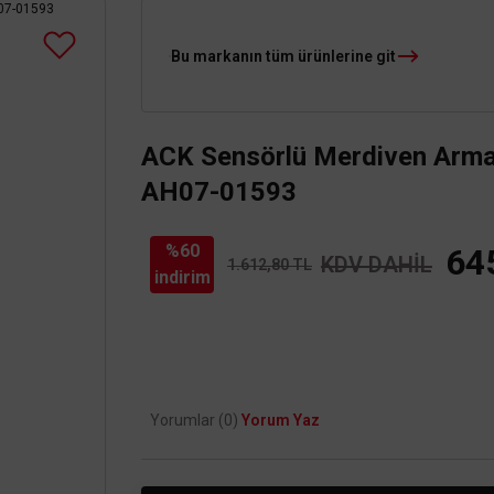
Bu markanın tüm ürünlerine git
ACK Sensörlü Merdiven Armat
AH07-01593
%60
64
KDV DAHİL
1.612,80 TL
indirim
Yorumlar (0)
Yorum Yaz