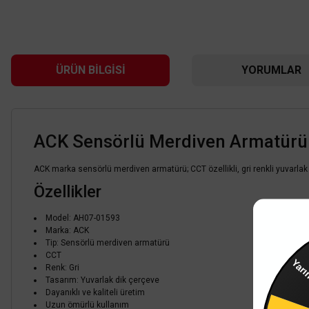
ÜRÜN BILGISI
YORUMLAR
ACK Sensörlü Merdiven Armatürü 
ACK marka sensörlü merdiven armatürü; CCT özellikli, gri renkli yuvarlak
TÜKENDİ
Özellikler
Model: AH07-01593
Marka: ACK
Tip: Sensörlü merdiven armatürü
Yar
CCT
Renk: Gri
Tasarım: Yuvarlak dik çerçeve
Dayanıklı ve kaliteli üretim
Uzun ömürlü kullanım