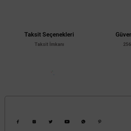
Ürün resmi kalitesiz, bozuk veya görüntülenemiyor.
Ürün açıklamasında eksik bilgiler bulunuyor.
Ürün bilgilerinde hatalar bulunuyor.
Taksit Seçenekleri
Güven
Ürün fiyatı diğer sitelerden daha pahalı.
Taksit İmkanı
256
Bu ürüne benzer farklı alternatifler olmalı.
TÜKENDİ
Bizi Takip Edin