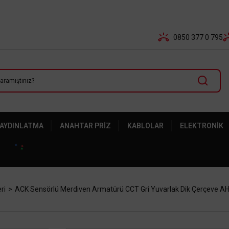
Tüm Banka Kartlarına Vade Farksız 3-5 Taksit Fırsatı Mailor
0850 377 0 795
 AYDINLATMA
ANAHTAR PRIZ
KABLOLAR
ELEKTRONIK
ri
ACK Sensörlü Merdiven Armatürü CCT Gri Yuvarlak Dik Çerçeve 