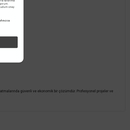
rla tarafıma
iyorum.
okudum onay
fınızca
varlak Dik Çerçeve AH07-02591
TL
V DAHİL
?
atmalarında güvenli ve ekonomik bir çözümdür. Profesyonel projeler ve
z.