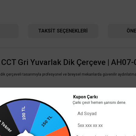
TAKSIT SEÇENEKLERI
ÖNE
CCT Gri Yuvarlak Dik Çerçeve | AH07
 dik çerçeveli tasarımıyla profesyonel ve bireysel mekanlarda güvenilir aydınlatma
TÜKENDİ
Kupon Çarkı
Çarkı çevir hemen şansını dene.
100 TL
ın Tekrar
150 TL