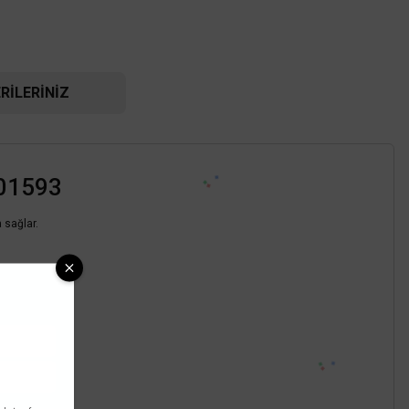
RILERINIZ
-01593
 sağlar.