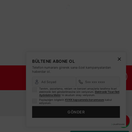
BÜLTENE ABONE OL
Telefon numaranı girerek sana özel kampanyalardan
haberdar ol.
İade Şartları
İletişim Bilgileri
Tanıtım, pazarlama, reklam ve benzeri amaçlarla tarafıma ticari
elektronik ileti gönderilmesine izin veriyorum.
Elektronik Ticari İleti
Aydınlatma Metni
'ni okudum onay veriyorum.
Paylaştığım bilgilerin
KVKK kapsamında korunmasını
kabul
ediyorum.
e Kare Çerçeve AH07-02693
GÖNDER