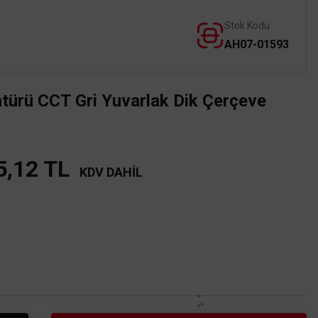
Stok Kodu
AH07-01593
ürü CCT Gri Yuvarlak Dik Çerçeve
5,12 TL
KDV DAHİL