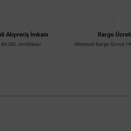
Bu ürüne ilk yorumu siz yapın!
Yorum Yaz
li Alışveriş İmkanı
Kargo Ücret
 Bit SSL sertifikası
Minimum Kargo Ücreti 199
TÜKENDİ
Gönder
Kampanyalardan Haberdar Ol!
Güncel kampanyalar ve yenilikleri ilk bilen sen
ol.