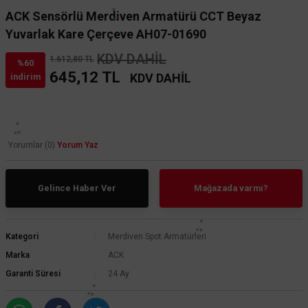
ACK Sensörlü Merdiven Armatürü CCT Beyaz
Yuvarlak Kare Çerçeve AH07-01690
KDV DAHİL
1.612,80 TL
%60
645,12 TL
KDV DAHİL
indirim
Yorumlar (0)
Yorum Yaz
Gelince Haber Ver
Mağazada varmı?
Kategori
Merdiven Spot Armatürleri
Marka
ACK
Garanti Süresi
24 Ay