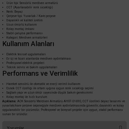
Ürün tipi: Sensörlü merdiven armatürü
CCT (Ayarlanabilir renk sıcaklığı)
Renk: Beyaz
Çerçeve tipi: Yuvarlak / Kare çerçeve
Dayanıklı ve kaliteli üretim
Uzun ömürlü kullanım
Kolay montaj imkanı
Stabil çalışma performansı
ACK
Kategori: Merdiven armatürleri
Kullanım Alanları
ACK Sensörlü Merdiven Armatürü CCT Beyaz Kare Dik Çerçeve AH07-02590
Elektrik tesisat uygulamaları
Ev içi ve ticari alanlarda merdiven aydınlatması
Profesyonel elektrik projeleri
1.612,80 TL
%60
Teknik servis ve bakım uygulamaları
645,12 TL
KDV DAHİL
Performans ve Verimlilik
Hareket sensörü ile otomatik ve enerji verimli kullanım
Mağazada varmı?
Esnek CCT özelliği ile ortam ışığına uygun renk sıcaklığı seçimi
Sağlam yapı ve uzun ömür sayesinde düşük bakım gereksinimi
Kolay montaj ile hızlı kurulum
Açıklama:
ACK Sensörlü Merdiven Armatürü AH07-01690, CCT özellikli beyaz tasarımı ve
yuvarlak/kare çerçeve seçeneğiyle merdiven aydınlatmasında güvenilir, dayanıklı ve kolay
uygulanabilir bir çözümdür. Profesyonel ve bireysel projeler için uygun, stabil performans
sunan bir üründür.
Yorumlar