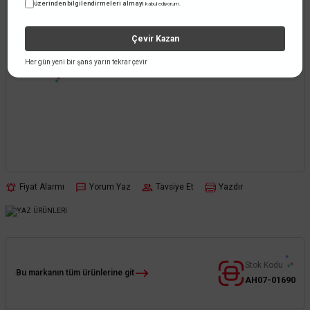
üzerinden bilgilendirmeleri almayı
kabul ediyorum.
Çevir Kazan
Her gün yeni bir şans yarın tekrar çevir
Fiyat Alarmı
Yorum Yaz
Tavsiye Et
Yazdır
Stok Kodu
Bu markanın tüm ürünlerine git
AH07-01690