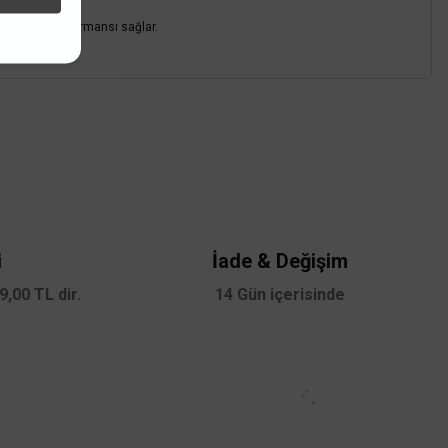
üçlü ışık performansı sağlar.
z.
i
İade & Değişim
,00 TL dir.
14 Gün içerisinde