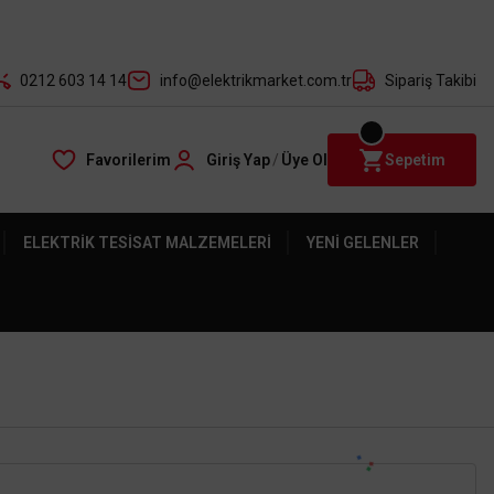
der ile
0212 603 14 14
info@elektrikmarket.com.tr
Sipariş Takibi
Favorilerim
Giriş Yap
/
Üye Ol
Sepetim
ELEKTRIK TESISAT MALZEMELERI
YENI GELENLER