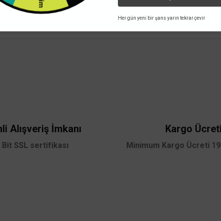
e uzun ömürlü kullanım sunar. Şık tasarımı ile mekan dekorasyonunu tamamlar ve g
Her gün yeni bir şans yarın tekrar çevir
 yetersiz gördüğünüz noktaları öneri formunu kullanarak tarafımıza iletebilirsini
Bu ürüne ilk yorumu siz yapın!
Yorum Yaz
li Alışveriş İmkanı
Kargo Ücret
 Bit SSL sertifikası
Minimum Kargo Ücreti 199
Gönder