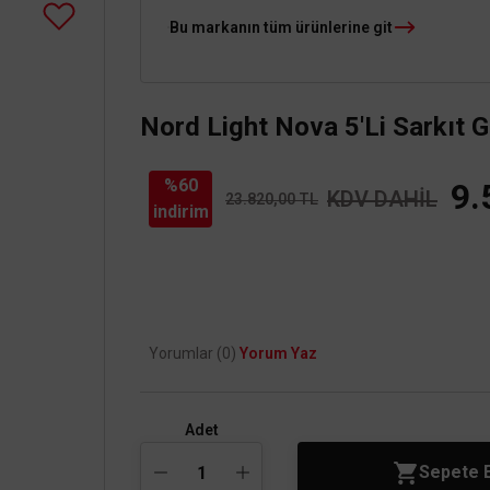
Bu markanın tüm ürünlerine git
Nord Light Nova 5'Li Sarkıt 
%60
9.
KDV DAHİL
23.820,00 TL
indirim
Yorumlar (0)
Yorum Yaz
Adet
Sepete 