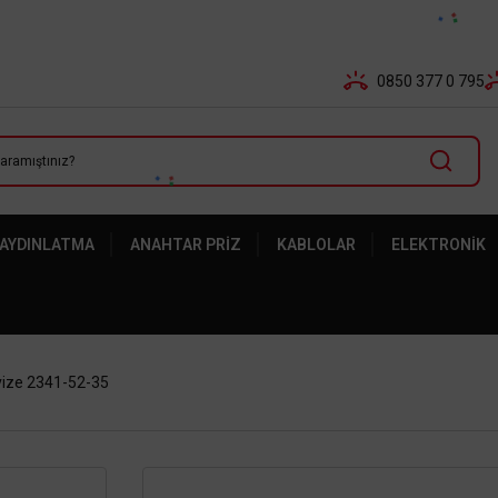
Tüm Banka Kartlarına Vade Farksız 3-5 Taksit Fırsatı Mailor
0850 377 0 795
 AYDINLATMA
ANAHTAR PRIZ
KABLOLAR
ELEKTRONIK
Avize 2341-52-35