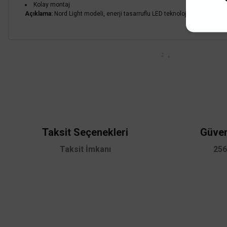
Kolay montaj
Açıklama:
Nord Light modeli, enerji tasarruflu LED teknolojisi sayesind
Bu ürünün fiyat bilgisi, resim, ürün açıklamalarında ve diğer konularda
Görüş ve önerileriniz için teşekkür ederiz.
Ürün resmi kalitesiz, bozuk veya görüntülenemiyor.
Ürün açıklamasında eksik bilgiler bulunuyor.
Ürün bilgilerinde hatalar bulunuyor.
Taksit Seçenekleri
Güven
Ürün fiyatı diğer sitelerden daha pahalı.
Taksit İmkanı
256
Bu ürüne benzer farklı alternatifler olmalı.