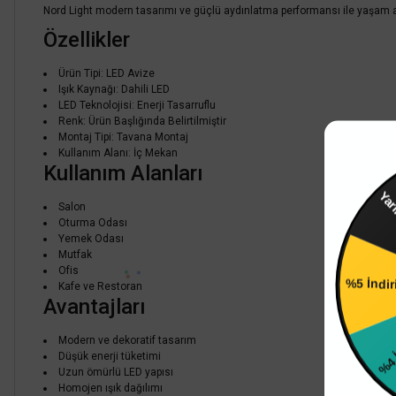
Nord Light modern tasarımı ve güçlü aydınlatma performansı ile yaşam ala
Özellikler
Ürün Tipi: LED Avize
Işık Kaynağı: Dahili LED
LED Teknolojisi: Enerji Tasarruflu
Renk: Ürün Başlığında Belirtilmiştir
Montaj Tipi: Tavana Montaj
Kullanım Alanı: İç Mekan
Kullanım Alanları
Ya
Salon
Oturma Odası
Yemek Odası
Mutfak
Ofis
%5 İndi
Kafe ve Restoran
Avantajları
%4 İ
Modern ve dekoratif tasarım
Düşük enerji tüketimi
Uzun ömürlü LED yapısı
Homojen ışık dağılımı