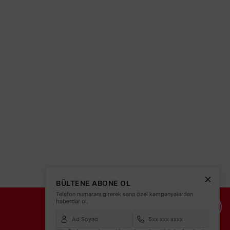
teleri
BÜLTENE ABONE OL
Telefon numaranı girerek sana özel kampanyalardan
haberdar ol.
İade Şartları
İletişim Bilgileri