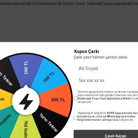
nlarınıza estetik ve fonksiyonel bir çözüm sunar. Dekoratif yapısı sayesinde hem 
Kupon Çarkı
Çarkı çevir hemen şansını dene.
100 TL
rın Tekrar
150 TL
Tanıtım, pazarlama, reklam ve benzeri amaçla
rim
ticari elektronik ileti gönderilmesine izin ver
Elektronik Ticari İleti Aydınlatma Metni
'ni 
200 TL
veriyorum.
Paylaştığım bilgilerin
KVKK kapsamında tara
ndirim
Yarın Tekrar
korunmasını, sms ve WhatsApp üzerinden
bilgilendirmeleri almayı
kabul ediyorum.
%3 İndirim
Çevir Kazan