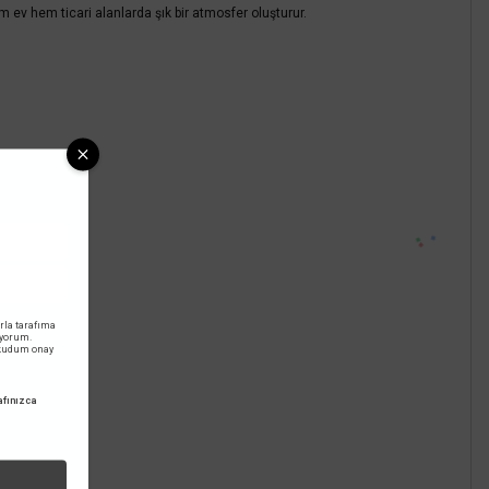
ev hem ticari alanlarda şık bir atmosfer oluşturur.
rla tarafıma
iyorum.
okudum onay
fınızca