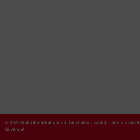
No:1 Teskoop İş Merkezi Dükkan: 64
Hadımköy - Arnavutköy - İstanbul
0212 603 14 14
Şube:
İkitelli O.S.B. Süleyman Demirel Blv.
Sinpaş İş Modern San. Sit. J16-
Başakşehir–İstanbul
0212 603 02 02
Şube:
İstoç Toptancılar Çarşısı 6. Ada 2423
Sokak No:81-83 Bağcılar \ İstanbul
0212 243 2323
info@elektrikmarket.com.tr
© 2026
Elektrikmarket.com.tr
Tüm hakları saklıdır.
Sitemiz 256 Bi
Güvende!