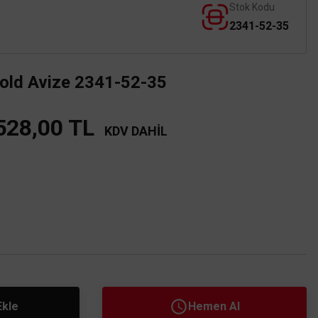
Stok Kodu
2341-52-35
Gold Avize 2341-52-35
528,00 TL
KDV DAHİL
Ekle
Hemen Al