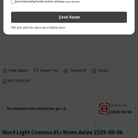
üzerinden bilgilendirmeleri almayı
kabul ediyorum.
Çevir Kazan
Her gün yeni bir şans yarın tekrar çevir
Fiyat Alarmı
Yorum Yaz
Tavsiye Et
Yazdır
Stok Kodu
Bu markanın tüm ürünlerine git
2329-50-06
Nord Light Cosmos 6'Lı Krom Avize 2329-50-06