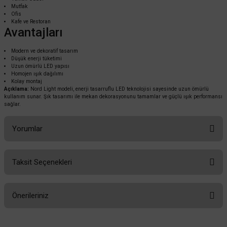
Mutfak
Ofis
Kafe ve Restoran
Avantajları
Modern ve dekoratif tasarım
Düşük enerji tüketimi
Uzun ömürlü LED yapısı
Homojen ışık dağılımı
Kolay montaj
Açıklama:
Nord Light modeli, enerji tasarruflu LED teknolojisi sayesinde uzun ömürlü
kullanım sunar. Şık tasarımı ile mekan dekorasyonunu tamamlar ve güçlü ışık performansı
sağlar.
Yorumlar
Taksit Seçenekleri
Bu ürüne ilk yorumu siz yapın!
Önerileriniz
Yorum Yaz
Bu ürünün fiyat bilgisi, resim, ürün açıklamalarında ve diğer konularda