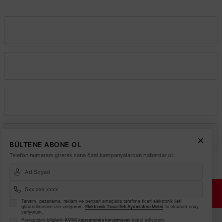
info@elektrikmarket.com.tr
Vadeli Toptan Satış
Kurumsal
Alışveriş
Üyelik
BÜLTENE ABONE OL
Telefon numaranı girerek sana özel kampanyalardan haberdar ol.
© 2026
Elektrikmarket.com.tr
Tüm hakları saklıdır.
Sitemiz 256 Bit SSL ile
Güvende!
Tanıtım, pazarlama, reklam ve benzeri amaçlarla tarafıma ticari elektronik ileti
gönderilmesine izin veriyorum.
Elektronik Ticari İleti Aydınlatma Metni
'ni okudum onay
veriyorum.
ETBİS
Paylaştığım bilgilerin
KVKK kapsamında korunmasını
kabul ediyorum.