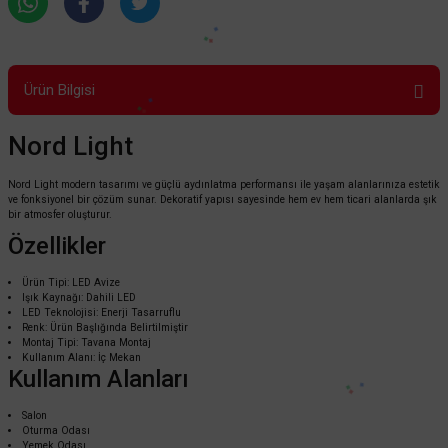
Ürün Bilgisi
Nord Light
Nord Light modern tasarımı ve güçlü aydınlatma performansı ile yaşam alanlarınıza estetik
ve fonksiyonel bir çözüm sunar. Dekoratif yapısı sayesinde hem ev hem ticari alanlarda şık
bir atmosfer oluşturur.
Özellikler
Ürün Tipi: LED Avize
Işık Kaynağı: Dahili LED
LED Teknolojisi: Enerji Tasarruflu
Renk: Ürün Başlığında Belirtilmiştir
Montaj Tipi: Tavana Montaj
Kullanım Alanı: İç Mekan
Kullanım Alanları
Salon
Oturma Odası
Yemek Odası