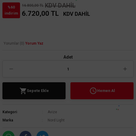
KDV DAHİL
16.800,00 TL
%60
6.720,00 TL
KDV DAHİL
indirim
Yorumlar (0)
Yorum Yaz
Adet
Sepete Ekle
Hemen Al
Kategori
Avize
Marka
Nord Light