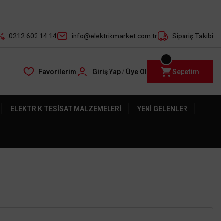
der ile
0212 603 14 14
info@elektrikmarket.com.tr
Sipariş Takibi
Favorilerim
Giriş Yap
/
Üye Ol
Sepetim
ELEKTRIK TESISAT MALZEMELERI
YENI GELENLER