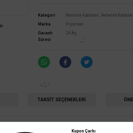
Kategori
Network Kabloları
,
Network Kabloları
Marka
Prysmian
ır
Garanti
24 Ay
Süresi
TAKSIT SEÇENEKLERI
ÖNE
069276
Kupon Çarkı