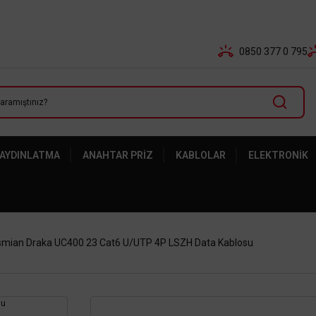
Tüm Banka Kartlarına Vade Farksız 3-5 Taksit Fırsatı Mailor
0850 377 0 795
 AYDINLATMA
ANAHTAR PRIZ
KABLOLAR
ELEKTRONIK
smian Draka UC400 23 Cat6 U/UTP 4P LSZH Data Kablosu