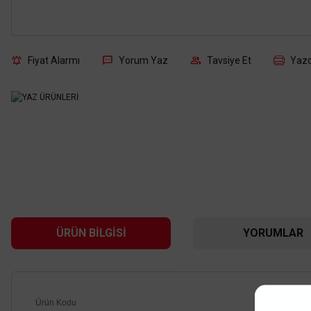
Fiyat Alarmı
Yorum Yaz
Tavsiye Et
Yazd
ÜRÜN BILGISI
YORUMLAR
Ürün Kodu
:
60