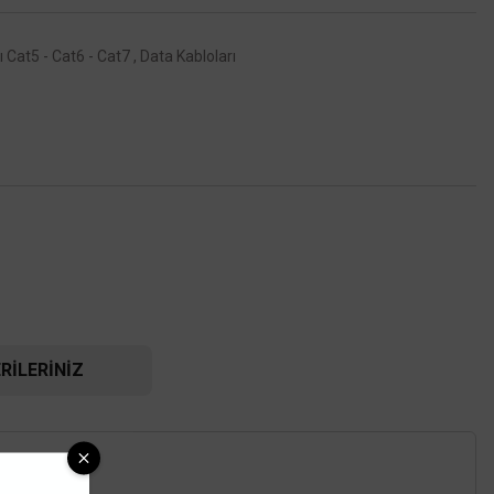
 Cat5 - Cat6 - Cat7
,
Data Kabloları
RILERINIZ