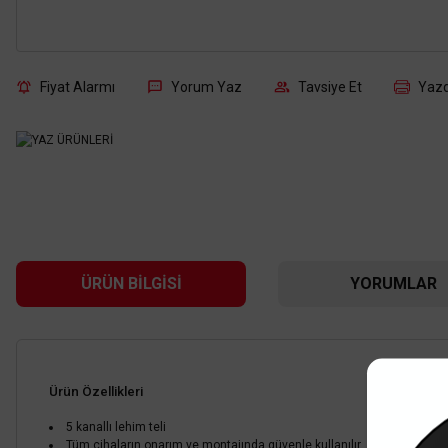
Fiyat Alarmı
Yorum Yaz
Tavsiye Et
Yazd
ÜRÜN BILGISI
YORUMLAR
Ürün Özellikleri
5 kanallı lehim teli
Tüm cihaların onarım ve montajında güvenle kullanılır