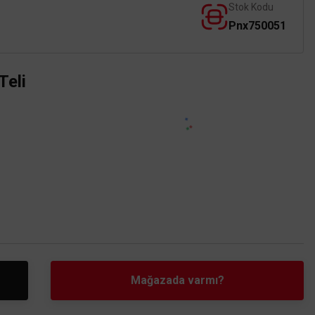
Stok Kodu
Pnx750051
Teli
Mağazada varmı?