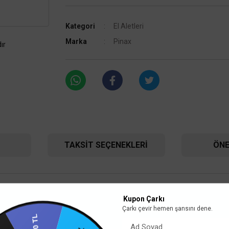
Kategori
El Aletleri
Marka
Pinax
ır
TAKSIT SEÇENEKLERI
ÖNE
Kupon Çarkı
Çarkı çevir hemen şansını dene.
100 TL