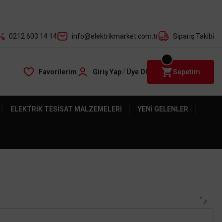
der ile
0212 603 14 14
info@elektrikmarket.com.tr
Sipariş Takibi
Favorilerim
Giriş Yap
/
Üye Ol
Sepetim
ELEKTRIK TESISAT MALZEMELERI
YENI GELENLER