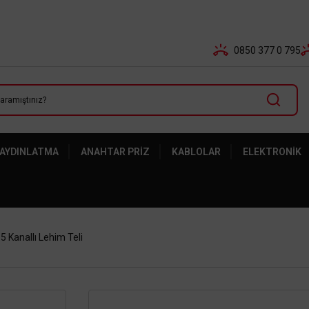
Tüm Banka Kartlarına Vade Farksız 3-5 Taksit Fırsatı Mailor
0850 377 0 795
 AYDINLATMA
ANAHTAR PRIZ
KABLOLAR
ELEKTRONIK
 Kanallı Lehim Teli