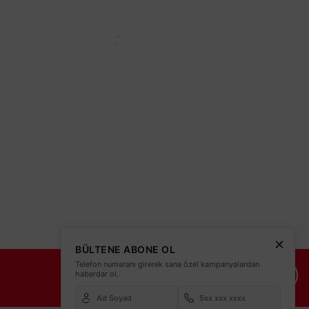
teleri
BÜLTENE ABONE OL
Telefon numaranı girerek sana özel kampanyalardan
İade Şartları
İletişim Bilgileri
haberdar ol.