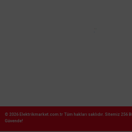
No:1 Teskoop İş Merkezi Dükkan: 64
Hadımköy - Arnavutköy - İstanbul
0212 603 14 14
Şube:
İkitelli O.S.B. Süleyman Demirel Blv.
Sinpaş İş Modern San. Sit. J16-
Başakşehir–İstanbul
0212 603 02 02
Şube:
İstoç Toptancılar Çarşısı 6. Ada 2423
Sokak No:81-83 Bağcılar \ İstanbul
0212 243 2323
info@elektrikmarket.com.tr
© 2026
Elektrikmarket.com.tr
Tüm hakları saklıdır.
Sitemiz 256 Bi
Güvende!