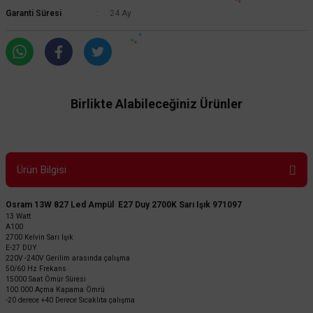
Garanti Süresi
24 Ay
Birlikte Alabileceğiniz Ürünler
Ürün Bilgisi
Osram 13W 827 Led Ampül E27 Duy 2700K Sarı Işık 971097
13 Watt
A100
2700 Kelvin Sarı Işık
E-27 DUY
220V -240V Gerilim arasında çalışma
50/60 Hz Frekans
15000 Saat Ömür Süresi
100.000 Açma Kapama Ömrü
-20 derece +40 Derece Sıcaklıta çalışma