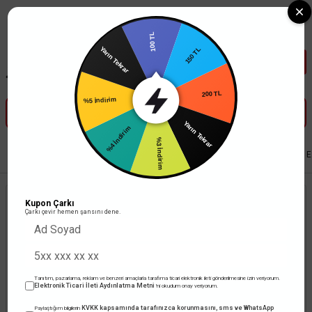
Tüm Banka Kartlarına Vade Farksız 3-5 Taksit Fırsatı Mailorder ile
100 TL
Yarın Tekrar
150 TL
%5 İndirim
200 TL
%4 İndirim
Yarın Tekrar
%3 İndirim
Anasayfa
Led Aydınlatma
Ampul
Led Ampul
Osram 13W Led Ampul E2
Kupon Çarkı
Çarkı çevir hemen şansını dene.
Tanıtım, pazarlama, reklam ve benzeri amaçlarla tarafıma ticari elektronik ileti gönderilmesine izin veriyorum.
Elektronik Ticari İleti Aydınlatma Metni
'ni okudum onay veriyorum.
KVKK kapsamında tarafınızca korunmasını, sms ve WhatsApp
Paylaştığım bilgilerin