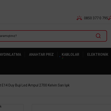
Tüm Banka Kartlarına Vade Farksız 3-5 Taksit Fırsatı Mailor
0850 377 0 795
 AYDINLATMA
ANAHTAR PRIZ
KABLOLAR
ELEKTRONIK
 E14 Duy Buji Led Ampul 2700 Kelvin Sarı Işık