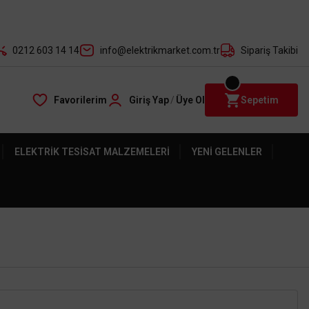
der ile
0212 603 14 14
info@elektrikmarket.com.tr
Sipariş Takibi
Favorilerim
Giriş Yap
/
Üye Ol
Sepetim
ELEKTRIK TESISAT MALZEMELERI
YENI GELENLER