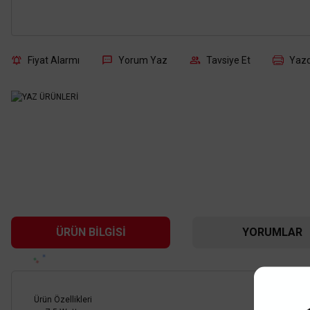
Fiyat Alarmı
Yorum Yaz
Tavsiye Et
Yazd
ÜRÜN BILGISI
YORUMLAR
Ürün Özellikleri