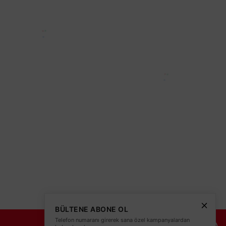
olitikası
teleri
BÜLTENE ABONE OL
Telefon numaranı girerek sana özel kampanyalardan