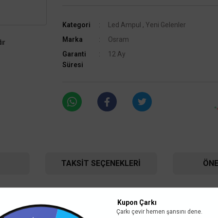
Kategori
Led Ampul
,
Yeni Gelenler
Marka
Osram
ır
Garanti
12 Ay
Süresi
TAKSIT SEÇENEKLERI
ÖNE
Kupon Çarkı
Çarkı çevir hemen şansını dene.