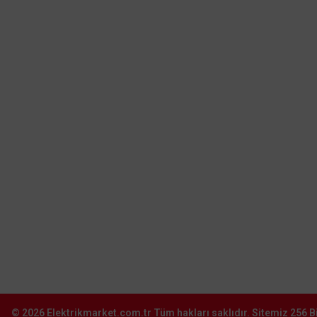
Merkez:
Deliklikaya Mah. Emirgan Cad.
No:1 Teskoop İş Merkezi Dükkan: 64
Hadımköy - Arnavutköy - İstanbul
0212 603 14 14
Şube:
İkitelli O.S.B. Süleyman Demirel Blv.
Sinpaş İş Modern San. Sit. J16-
Başakşehir–İstanbul
0212 603 02 02
Şube:
İstoç Toptancılar Çarşısı 6. Ada 2423
Sokak No:81-83 Bağcılar \ İstanbul
0212 243 2323
info@elektrikmarket.com.tr
© 2026
Elektrikmarket.com.tr
Tüm hakları saklıdır.
Sitemiz 256 Bi