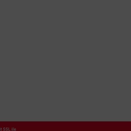
Havale Bildirim Formu
Kişisel Veriler P
Ödeme
Toptan Fiyat Lis
Banka Hesap Bilgisi
Kargo Takibi
t SSL ile