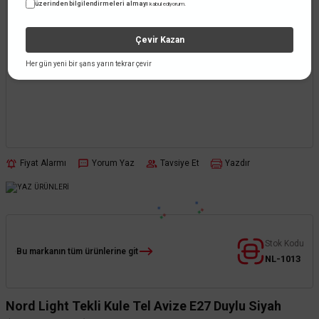
üzerinden bilgilendirmeleri almayı
kabul ediyorum.
Çevir Kazan
Her gün yeni bir şans yarın tekrar çevir
Fiyat Alarmı
Yorum Yaz
Tavsiye Et
Yazdır
Stok Kodu
Bu markanın tüm ürünlerine git
NL-1013
Nord Light Tekli Kule Tel Avize E27 Duylu Siyah