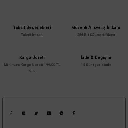
Bu ürünün fiyat bilgisi, resim, ürün açıklamalarında ve diğer konularda
yetersiz gördüğünüz noktaları öneri formunu kullanarak tarafımıza
iletebilirsiniz.
Görüş ve önerileriniz için teşekkür ederiz.
Taksit Seçenekleri
Güvenli Alışveriş İmkanı
Ürün resmi kalitesiz, bozuk veya görüntülenemiyor.
Taksit İmkanı
256 Bit SSL sertifikası
Ürün açıklamasında eksik bilgiler bulunuyor.
Ürün bilgilerinde hatalar bulunuyor.
Ürün fiyatı diğer sitelerden daha pahalı.
Kargo Ücreti
İade & Değişim
Minimum Kargo Ücreti 199,00 TL
Bu ürüne benzer farklı alternatifler olmalı.
14 Gün içerisinde
dir.
Gönder
Bizi Takip Edin
Kampanyalardan Haberdar Ol!