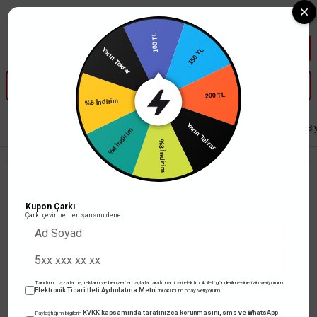
Tüm Banka Kartlarına Vade Farksız 3-5 Taksit Fırsatı Mailorder ile
100 TL
150 TL
Yarın Tekrar
200 TL
%5 İndirim
Yarın Tekrar
Anasayfa
Aydınlatma
Avize
Nord Light Tekli Kule Tel Avize E27 Duylu S
%4 İndirim
%3 İndirim
Kupon Çarkı
Çarkı çevir hemen şansını dene.
Tanıtım, pazarlama, reklam ve benzeri amaçlarla tarafıma ticari elektronik ileti gönderilmesine izin veriyorum.
Elektronik Ticari İleti Aydınlatma Metni
'ni okudum onay veriyorum.
KVKK kapsamında tarafınızca korunmasını, sms ve WhatsApp
Paylaştığım bilgilerin