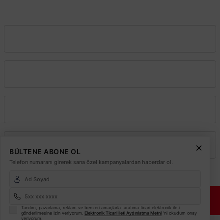
info@elektrikmarket.com.tr
Vadeli Toptan Satış
Kurumsal
Alışveriş
Üyelik
BÜLTENE ABONE OL
Telefon numaranı girerek sana özel kampanyalardan haberdar ol.
© 2026
Elektrikmarket.com.tr
Tüm hakları saklıdır.
Sitemiz 256 Bit SSL ile
Güvende!
Tanıtım, pazarlama, reklam ve benzeri amaçlarla tarafıma ticari elektronik ileti
gönderilmesine izin veriyorum.
Elektronik Ticari İleti Aydınlatma Metni
'ni okudum onay
veriyorum.