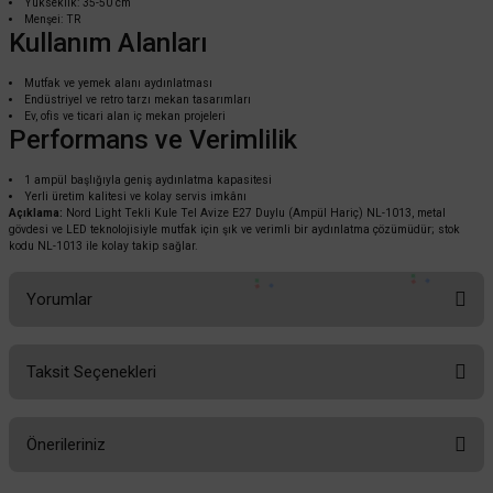
Yükseklik: 35-50 cm
Menşei: TR
Kullanım Alanları
Mutfak ve yemek alanı aydınlatması
Endüstriyel ve retro tarzı mekan tasarımları
Ev, ofis ve ticari alan iç mekan projeleri
Performans ve Verimlilik
1 ampül başlığıyla geniş aydınlatma kapasitesi
Yerli üretim kalitesi ve kolay servis imkânı
Açıklama:
Nord Light Tekli Kule Tel Avize E27 Duylu (Ampül Hariç) NL-1013, metal
gövdesi ve LED teknolojisiyle mutfak için şık ve verimli bir aydınlatma çözümüdür; stok
kodu NL-1013 ile kolay takip sağlar.
Yorumlar
Taksit Seçenekleri
Bu ürüne ilk yorumu siz yapın!
Önerileriniz
Yorum Yaz