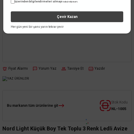
üzerinden bilgilendirmeleri almayı
kabul ediyorum.
Çevir Kazan
Her gün yeni bir şans yarın tekrar çevir
Fiyat Alarmı
Yorum Yaz
Tavsiye Et
Yazdır
Stok Kodu
Bu markanın tüm ürünlerine git
NL-1005
Nord Light Küçük Boy Tek Toplu 3 Renk Ledli Avize