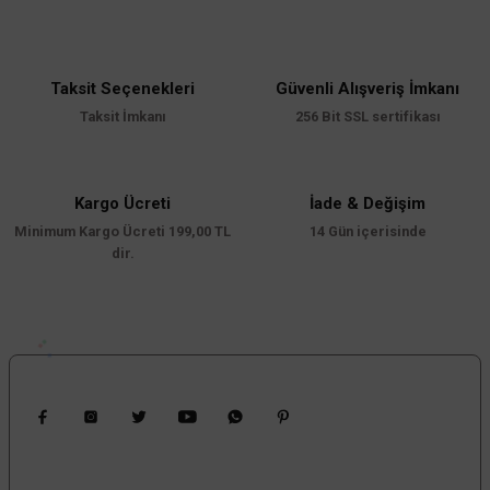
yetersiz gördüğünüz noktaları öneri formunu kullanarak tarafımıza
iletebilirsiniz.
Görüş ve önerileriniz için teşekkür ederiz.
Taksit Seçenekleri
Güvenli Alışveriş İmkanı
Ürün resmi kalitesiz, bozuk veya görüntülenemiyor.
Taksit İmkanı
256 Bit SSL sertifikası
Ürün açıklamasında eksik bilgiler bulunuyor.
Ürün bilgilerinde hatalar bulunuyor.
Ürün fiyatı diğer sitelerden daha pahalı.
Kargo Ücreti
İade & Değişim
Minimum Kargo Ücreti 199,00 TL
Bu ürüne benzer farklı alternatifler olmalı.
14 Gün içerisinde
dir.
Gönder
Bizi Takip Edin
Kampanyalardan Haberdar Ol!
Güncel kampanyalar ve yenilikleri ilk bilen sen ol.