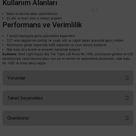
Kullanım Alanları
Salon ve oturma odası aydınlatması
Ev, ofis ve ticari alan iç mekan projeleri
Performans ve Verimlilik
1 ampül başlığıyla geniş aydınlatma kapasitesi
CCT renk değiştirme özelliği ile sıcak, nötr ve soğuk beyaz arasında geçiş imkânı
Alüminyum gövde sayesinde hafif, dayanıklı ve uzun ömürlü kullanım
Stok kodu ile e-ticaret ve envanter takibinde kolaylık
Açıklama:
Nord Light Küçük Boy Tek Toplu Led Avize NL-1005, alüminyum gövdesi ve LED
teknolojisiyle salon/oturma odası için şık ve verimli bir aydınlatma çözümüdür; stok kodu
NL-1005 ile kolay takip sağlar.
Yorumlar
Taksit Seçenekleri
Bu ürüne ilk yorumu siz yapın!
Önerileriniz
Yorum Yaz
Bu ürünün fiyat bilgisi, resim, ürün açıklamalarında ve diğer konularda