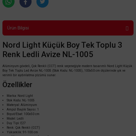
Ürün Bilgisi
Nord Light Küçük Boy Tek Toplu 3
Renk Ledli Avize NL-1005
Alüminyum gövdeli, Çok Renkli (CCT) renk seçeneğiyle modern tasarımlı Nord Light Küçük
Boy Tek Toplu Led Avize NL-1005 (Stok Kodu: NL-1005), 100x50 cm ölçülerinde şık ve
verimli bir aydınlatma çözümü sunar.
Özellikler
Marka: Nord Light
Stok Kodu: NL-1005
Materyal: Alüminyum
Ampül Başlık Sayısı: 1
Boyut/Ebat: 100x50 cm
Model: Ledli
Duy Tipi: E27
Renk: Çok Renkli (CCT)
Yükseklik: 91-100 cm