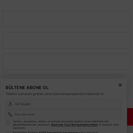
info@elektrikmarket.com.tr
Vadeli Toptan Satış
Kurumsal
Alışveriş
Üyelik
BÜLTENE ABONE OL
Telefon numaranı girerek sana özel kampanyalardan haberdar ol.
© 2026
Elektrikmarket.com.tr
Tüm hakları saklıdır.
Sitemiz 256 Bit SSL ile
Güvende!
Tanıtım, pazarlama, reklam ve benzeri amaçlarla tarafıma ticari elektronik ileti
gönderilmesine izin veriyorum.
Elektronik Ticari İleti Aydınlatma Metni
'ni okudum onay
veriyorum.
ETBİS
Paylaştığım bilgilerin
KVKK kapsamında korunmasını
kabul ediyorum.