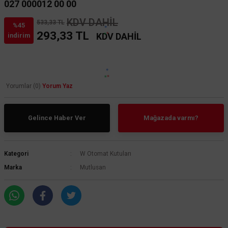
027 000012 00 00
KDV DAHİL
533,33 TL
%45
293,33 TL
KDV DAHİL
indirim
Yorumlar (0)
Yorum Yaz
Gelince Haber Ver
Mağazada varmı?
Kategori
W Otomat Kutuları
Marka
Mutlusan