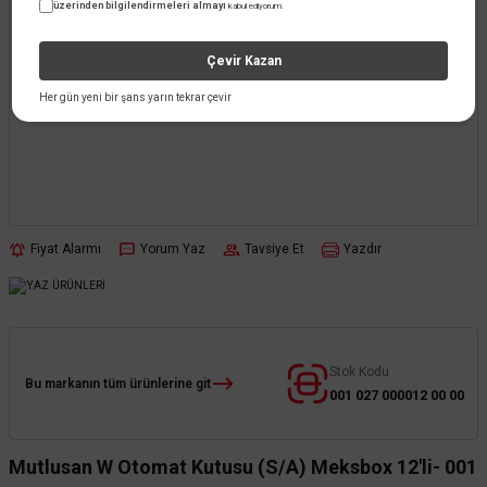
üzerinden bilgilendirmeleri almayı
kabul ediyorum.
Çevir Kazan
Her gün yeni bir şans yarın tekrar çevir
Fiyat Alarmı
Yorum Yaz
Tavsiye Et
Yazdır
Stok Kodu
Bu markanın tüm ürünlerine git
001 027 000012 00 00
Mutlusan W Otomat Kutusu (S/A) Meksbox 12'li- 001