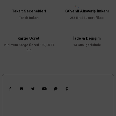
Ürün resmi kalitesiz, bozuk veya görüntülenemiyor.
Ürün açıklamasında eksik bilgiler bulunuyor.
Taksit Seçenekleri
Güvenli Alışveriş İmkanı
Taksit İmkanı
256 Bit SSL sertifikası
Ürün bilgilerinde hatalar bulunuyor.
Ürün fiyatı diğer sitelerden daha pahalı.
Bu ürüne benzer farklı alternatifler olmalı.
Kargo Ücreti
İade & Değişim
Minimum Kargo Ücreti 199,00 TL
14 Gün içerisinde
dir.
Gönder
Bizi Takip Edin
Kampanyalardan Haberdar Ol!
Güncel kampanyalar ve yenilikleri ilk bilen sen ol.