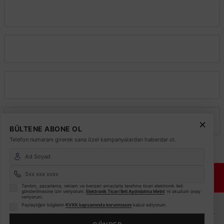
Vadeli Toptan Satış
Kurumsal
Alışveriş
Üyelik
BÜLTENE ABONE OL
Telefon numaranı girerek sana özel kampanyalardan haberdar ol.
© 2026
Elektrikmarket.com.tr
Tüm hakları saklıdır.
Sitemiz 256 Bit SSL ile
Güvende!
Tanıtım, pazarlama, reklam ve benzeri amaçlarla tarafıma ticari elektronik ileti
gönderilmesine izin veriyorum.
Elektronik Ticari İleti Aydınlatma Metni
'ni okudum onay
veriyorum.
ETBİS
Paylaştığım bilgilerin
KVKK kapsamında korunmasını
kabul ediyorum.
Sitemiz ETBİS sistemine kayıtlı güvenilir bir e-ticaret sitesidir.