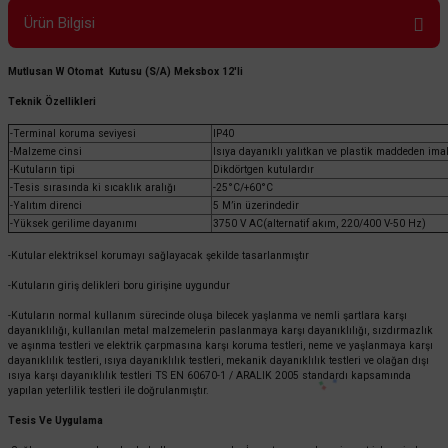
Ürün Bilgisi
Mutlusan W Otomat Kutusu (S/A) Meksbox 12'li
Teknik Özellikleri
-Terminal koruma seviyesi
IP40
-Malzeme cinsi
Isıya dayanıklı yalıtkan ve plastik maddeden imal
-Kutuların tipi
Dikdörtgen kutulardır
-Tesis sırasında ki sıcaklık aralığı
-25°C/+60°C
-Yalıtım direnci
5 M’in üzerindedir
-Yüksek gerilime dayanımı
3750 V AC(alternatif akım, 220/400 V-50 Hz)
-Kutular elektriksel korumayı sağlayacak şekilde tasarlanmıştır
-Kutuların giriş delikleri boru girişine uygundur
-Kutuların normal kullanım sürecinde oluşa bilecek yaşlanma ve nemli şartlara karşı
dayanıklılığı, kullanılan metal malzemelerin paslanmaya karşı dayanıklılığı, sızdırmazlık
ve aşınma testleri ve elektrik çarpmasına karşı koruma testleri, neme ve yaşlanmaya karşı
dayanıklılık testleri, ısıya dayanıklılık testleri, mekanik dayanıklılık testleri ve olağan dışı
ısıya karşı dayanıklılık testleri TS EN 60670-1 / ARALIK 2005 standardı kapsamında
yapılan yeterlilik testleri ile doğrulanmıştır.
Tesis Ve Uygulama