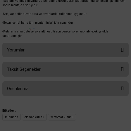
-
Sağlam, yanmaz duvarlarda kullanıma uygundur.İnşaat sırasında ve inşaat işlenminden
sonra montaja elverişlidir.
-Sert, yanabilir duvarlarda ve tavanlarda kullanıma uygundur.
-Beton içerisi hariç tüm montaj tipleri için uygundur
-Kutuların sıva üstü ve sıva altı tespiti son derece kolay yapılabilecek şekilde
tasarlanmıştır.
Yorumlar
Taksit Seçenekleri
Bu ürüne ilk yorumu siz yapın!
Önerileriniz
Yorum Yaz
Bu ürünün fiyat bilgisi, resim, ürün açıklamalarında ve diğer konularda
yetersiz gördüğünüz noktaları öneri formunu kullanarak tarafımıza
Etiketler :
iletebilirsiniz.
mutlusan
otomat kutusu
w otomat kutusu
Görüş ve önerileriniz için teşekkür ederiz.