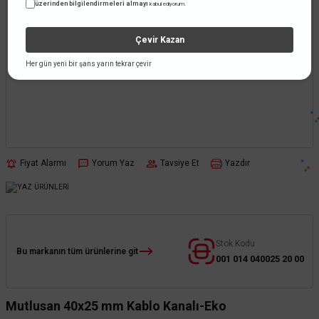
üzerinden bilgilendirmeleri almayı
kabul ediyorum.
Çevir Kazan
Her gün yeni bir şans yarın tekrar çevir
Fiyat Alarmı
Yorum Yaz
Tavsiye Et
Yazdır
Stok Kodu
Bu markanın tüm ürünlerine git
001 014 040025 20 00
Mutlusan 40x25 mm Kablo Kanalı-Eko