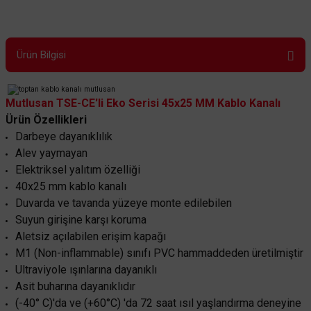
Ürün Bilgisi
Mutlusan TSE-CE'li Eko Serisi 45x25 MM Kablo Kanalı
Ürün Özellikleri
Darbeye dayanıklılık
Alev yaymayan
Elektriksel yalıtım özelliği
40x25 mm kablo kanalı
Duvarda ve tavanda yüzeye monte edilebilen
Mutlusan
Suyun girişine karşı koruma
Mutlusan Balık Sırtı Kanal Zemin İçin 90x20mm
Aletsiz açılabilen erişim kapağı
M1 (Non-inflammable) sınıfı PVC hammaddeden üretilmiştir
Ultraviyole ışınlarına dayanıklı
368,44 TL
Asit buharına dayanıklıdır
%45
202,64 TL
KDV DAHİL
(-40° C)'da ve (+60°C) 'da 72 saat ısıl yaşlandırma deneyine