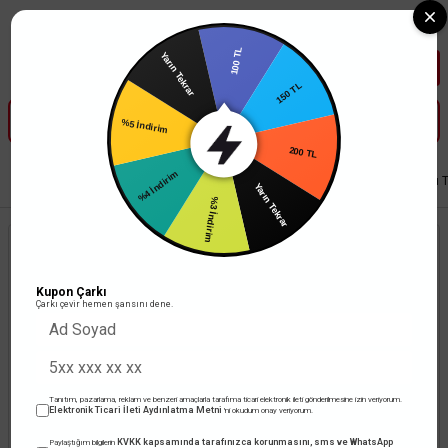
Tüm Banka Kartlarına Vade Farksız 3-5 Taksit Fırsatı Mailorder ile
100 TL
Yarın Tekrar
150 TL
%5 İndirim
200 TL
%4 İndirim
Anasayfa
Elektrik Tesisat Malzemeleri
Kablo Kanalları
Eko Serisi Kapalı 
Yarın Tekrar
%3 İndirim
Kupon Çarkı
Çarkı çevir hemen şansını dene.
Tanıtım, pazarlama, reklam ve benzeri amaçlarla tarafıma ticari elektronik ileti gönderilmesine izin veriyorum.
Elektronik Ticari İleti Aydınlatma Metni
'ni okudum onay veriyorum.
KVKK kapsamında tarafınızca korunmasını, sms ve WhatsApp
Paylaştığım bilgilerin