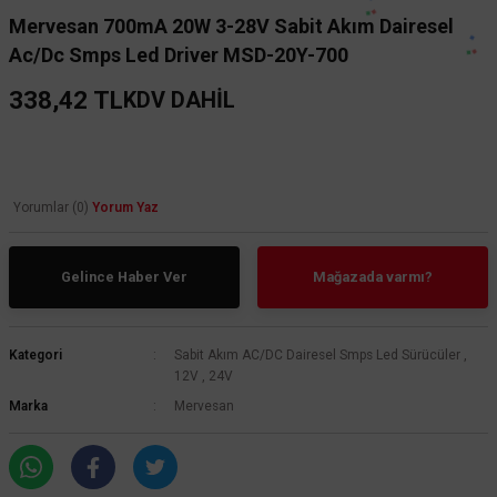
Mervesan 700mA 20W 3-28V Sabit Akım Dairesel
Ac/Dc Smps Led Driver MSD-20Y-700
338,42 TL
KDV DAHİL
Yorumlar (0)
Yorum Yaz
Gelince Haber Ver
Mağazada varmı?
Kategori
Sabit Akım AC/DC Dairesel Smps Led Sürücüler
,
12V
,
24V
Marka
Mervesan