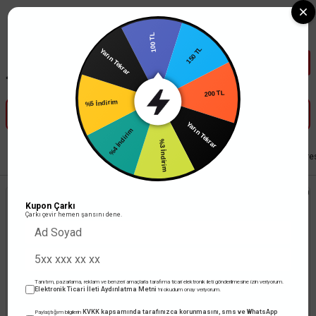
Tüm Banka Kartlarına Vade Farksız
100 TL
Yarın Tekrar
150 TL
%5 İndirim
200 TL
%4 İndirim
Yarın Tekrar
%3 İndirim
Anasayfa
Led Aydınlatma
Trafolar
Mervesan
Sabit Akım AC/DC Daire
3 Günde Kargoda
Kupon Çarkı
Çarkı çevir hemen şansını dene.
Tanıtım, pazarlama, reklam ve benzeri amaçlarla tarafıma ticari elektronik ileti gönderilmesine izin veriyorum.
Elektronik Ticari İleti Aydınlatma Metni
'ni okudum onay veriyorum.
KVKK kapsamında tarafınızca korunmasını, sms ve WhatsApp
Paylaştığım bilgilerin