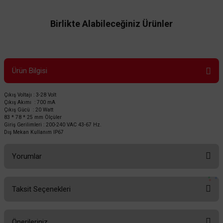
Birlikte Alabileceğiniz Ürünler
Ürün Bilgisi
Çıkış Voltajı : 3-28 Volt
Çıkış Akımı : 700 mA
Çıkış Gücü : 20 Watt
83 * 78 * 25 mm Ölçüler
Giriş Gerilimleri : 200-240 VAC 43-67 Hz.
Dış Mekan Kullanım IP67
TÜKENDİ
Yorumlar
Taksit Seçenekleri
Bu ürüne ilk yorumu siz yapın!
Önerileriniz