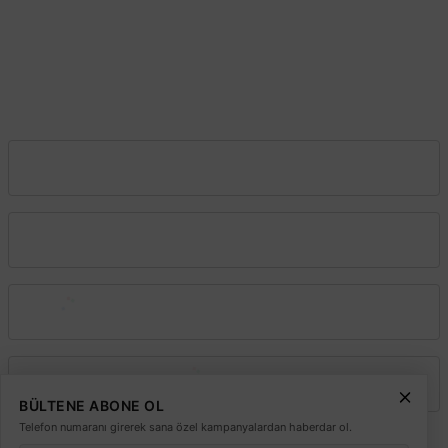
Başakşehir–İstanbul
1.230,62 TL
KDV DAHİL
0212 603 02 02
Şube:
İstoç Toptancılar Çarşısı 6. Ada 2423 Sokak No:81-83 Bağcılar \
İstanbul
Mağazada varmı?
0212 243 2323
info@elektrikmarket.com.tr
Vadeli Toptan Satış
Kurumsal
Alışveriş
TÜKENDİ
Üyelik
BÜLTENE ABONE OL
Telefon numaranı girerek sana özel kampanyalardan haberdar ol.