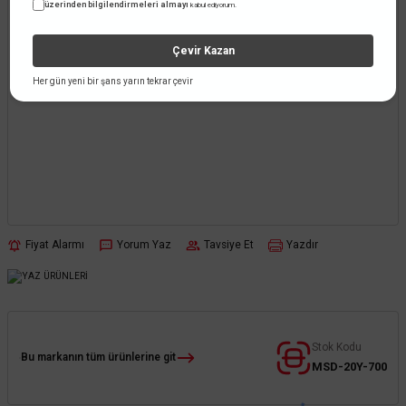
üzerinden bilgilendirmeleri almayı
kabul ediyorum.
Çevir Kazan
Her gün yeni bir şans yarın tekrar çevir
Fiyat Alarmı
Yorum Yaz
Tavsiye Et
Yazdır
Stok Kodu
Bu markanın tüm ürünlerine git
MSD-20Y-700