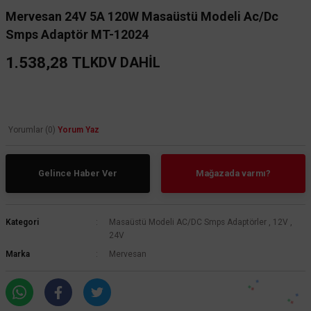
Mervesan 24V 5A 120W Masaüstü Modeli Ac/Dc
Smps Adaptör MT-12024
1.538,28 TL
KDV DAHİL
Yorumlar (0)
Yorum Yaz
Gelince Haber Ver
Mağazada varmı?
Kategori
Masaüstü Modeli AC/DC Smps Adaptörler
,
12V
,
24V
Marka
Mervesan