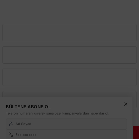
İstanbul
1.230,62 TL
KDV DAHİL
0212 243 2323
info@elektrikmarket.com.tr
Mağazada varmı?
Vadeli Toptan Satış
Kurumsal
Alışveriş
TÜKENDİ
Üyelik
BÜLTENE ABONE OL
Telefon numaranı girerek sana özel kampanyalardan haberdar ol.
© 2026
Elektrikmarket.com.tr
Tüm hakları saklıdır.
Sitemiz 256 Bit SSL ile
Güvende!