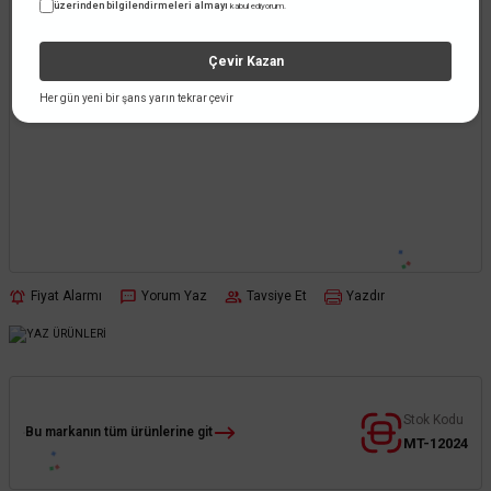
üzerinden bilgilendirmeleri almayı
kabul ediyorum.
Çevir Kazan
Her gün yeni bir şans yarın tekrar çevir
Fiyat Alarmı
Yorum Yaz
Tavsiye Et
Yazdır
Stok Kodu
Bu markanın tüm ürünlerine git
MT-12024