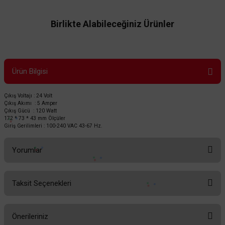
Birlikte Alabileceğiniz Ürünler
Ürün Bilgisi
Çıkış Voltajı : 24 Volt
Çıkış Akımı : 5 Amper
Çıkış Gücü : 120 Watt
172 * 73 * 43 mm Ölçüler
Giriş Gerilimleri : 100-240 VAC 43-67 Hz.
TÜKENDİ
Yorumlar
Taksit Seçenekleri
Bu ürüne ilk yorumu siz yapın!
Önerileriniz
Yorum Yaz