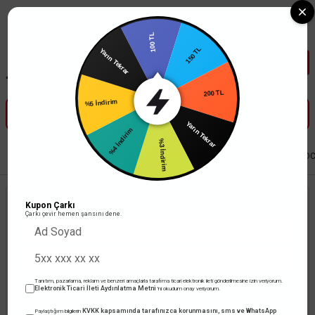
Tüm Banka Kartlarına Vade Farksız 3-5 Taksit Fırsatı Mailorder ile
100 TL
150 TL
Yarın Tekrar
200 TL
%5 İndirim
Yarın Tekrar
%4 İndirim
%3 İndirim
Anasayfa
Led Aydınlatma
Trafolar
Mervesan
Masaüstü Modeli AC/DC
3 Günde Kargoda
Kupon Çarkı
Çarkı çevir hemen şansını dene.
Tanıtım, pazarlama, reklam ve benzeri amaçlarla tarafıma ticari elektronik ileti gönderilmesine izin veriyorum.
Elektronik Ticari İleti Aydınlatma Metni
'ni okudum onay veriyorum.
KVKK kapsamında tarafınızca korunmasını, sms ve WhatsApp
Paylaştığım bilgilerin