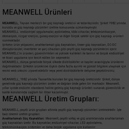
MEANWELL Ürünleri
MEANWELL
, Tayvan merkezli bir güç kaynağı üreticisi ve tedarikçisidir. Şirket 1982 yılında
kuruldu ve güç kaynağı çözümleri üretme konusunda uzmanlaşmıştır.
MEANWELL endüstriyel uygulamalar, aydınlatma, tıbbi cihazlar, telekomünikasyon,
otomasyon, rüzgar enerjisi, güneş enerjisi ve diğer birçok sektör için güç kaynağı ürünleri
sunmaktadır.
Şirketin ürün yelpazesi, anahtarlamalı güç kaynakları, lineer güç kaynakları, DC-DC
dönüştürücüler, invertörler ve şarj cihazları gibi çeşitli güç kaynağı çözümlerini içerir.
MEANWELL'in ürünleri, güvenilirlikleri ve yüksek kaliteleri ile tanınır ve birçok endüstriyel
ve ticari uygulama için tercih edilen bir seçenektir.
MEANWELL, dünya genelinde birçok ülkede distribütörler ve bayiler aracılığıyla ürünlerini
dağıtmaktadır. Şirketin ürünlerine ilişkin daha fazla ayrıntı ve güncel bilgilere ulaşmak için
resmi web sitesini ziyaret edebilir veya yerel distribütörlerle iletişime geçebilirsiniz.
MEANWELL, 1982 yılında Tayvan'da kurulan bir güç kaynağı üreticisidir. Şirket, dünya
genelinde güç kaynağı çözümleri üreten ve dağıtan önde gelen bir markadır. Meanwell,
yıllar içinde endüstri standardı haline gelmiş güç kaynağı ürünleri sunarak güvenilirlik ve
kalite konularında sağlam bir itibar kazanmıştır.
MEANWELL Üretim Grupları:
MEANWELL, çeşitli ürün grupları altında çeşitli güç kaynağı çözümleri üretmektedir. İşte
bazı önemli üretim grupları:
Anahtarlamalı Güç Kaynakları:
Meanwell, çeşitli voltaj ve güç aralıklarında anahtarlamalı
güç kaynakları üretir. Bu kaynaklar, endüstriyel cihazlar, LED aydınlatma,
telekomünikasyon sistemleri ve daha birçok uygulama için kullanılır.