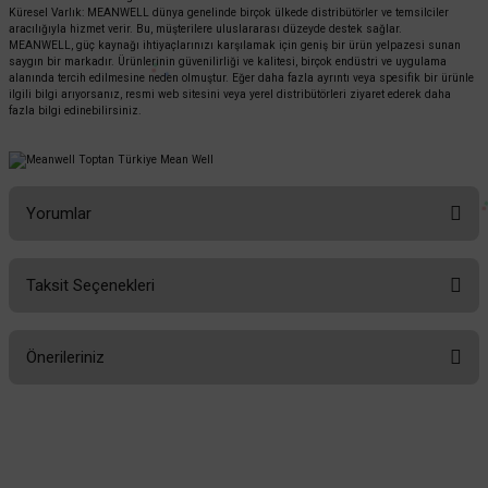
Küresel Varlık: MEANWELL dünya genelinde birçok ülkede distribütörler ve temsilciler
aracılığıyla hizmet verir. Bu, müşterilere uluslararası düzeyde destek sağlar.
MEANWELL, güç kaynağı ihtiyaçlarınızı karşılamak için geniş bir ürün yelpazesi sunan
saygın bir markadır. Ürünlerinin güvenilirliği ve kalitesi, birçok endüstri ve uygulama
alanında tercih edilmesine neden olmuştur. Eğer daha fazla ayrıntı veya spesifik bir ürünle
ilgili bilgi arıyorsanız, resmi web sitesini veya yerel distribütörleri ziyaret ederek daha
fazla bilgi edinebilirsiniz.
Yorumlar
Taksit Seçenekleri
Bu ürüne ilk yorumu siz yapın!
Önerileriniz
Yorum Yaz
Bu ürünün fiyat bilgisi, resim, ürün açıklamalarında ve diğer konularda
yetersiz gördüğünüz noktaları öneri formunu kullanarak tarafımıza
iletebilirsiniz.
Görüş ve önerileriniz için teşekkür ederiz.