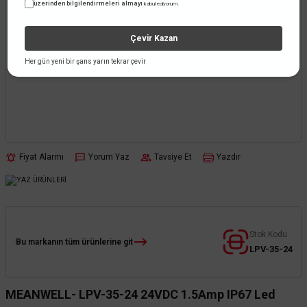
üzerinden bilgilendirmeleri almayı
kabul ediyorum.
Çevir Kazan
Her gün yeni bir şans yarın tekrar çevir
Fiyat Alarmı
Yorum Yaz
Tavsiye Et
Yazdır
Stok Kodu
Bu markanın tüm ürünlerine git
LPV-35-24
MEANWELL- LPV-35-24 24VDC 1.5Amp IP67 Led