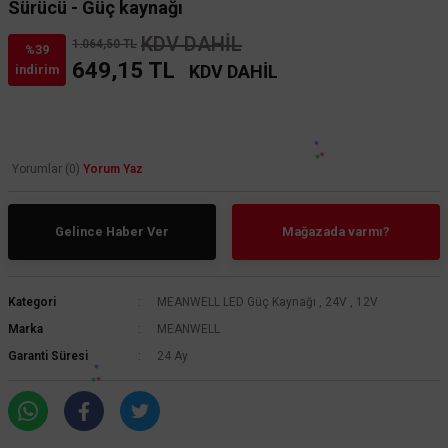
Sürücü - Güç kaynağı
KDV DAHİL
1.064,50 TL
%39
649,15 TL
KDV DAHİL
indirim
Yorumlar (0)
Yorum Yaz
Gelince Haber Ver
Mağazada varmı?
Kategori
MEANWELL LED Güç Kaynağı
,
24V
,
12V
Marka
MEANWELL
Garanti Süresi
24 Ay