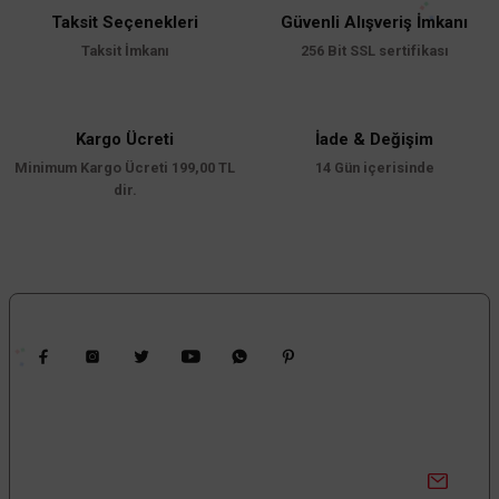
Taksit Seçenekleri
Güvenli Alışveriş İmkanı
Ürün resmi kalitesiz, bozuk veya görüntülenemiyor.
Taksit İmkanı
256 Bit SSL sertifikası
Ürün açıklamasında eksik bilgiler bulunuyor.
Ürün bilgilerinde hatalar bulunuyor.
Ürün fiyatı diğer sitelerden daha pahalı.
Kargo Ücreti
İade & Değişim
Minimum Kargo Ücreti 199,00 TL
Bu ürüne benzer farklı alternatifler olmalı.
14 Gün içerisinde
dir.
Gönder
Bizi Takip Edin
Kampanyalardan Haberdar Ol!
Güncel kampanyalar ve yenilikleri ilk bilen sen ol.