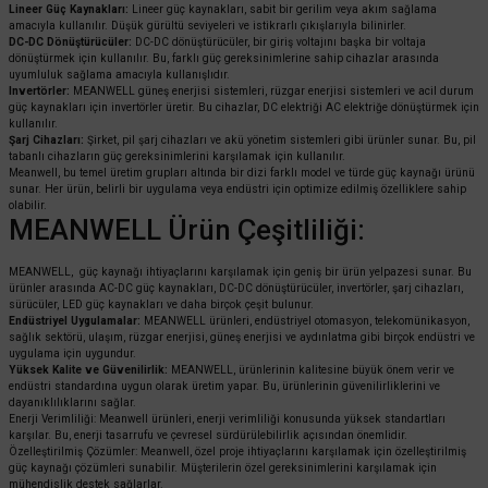
Lineer Güç Kaynakları:
Lineer güç kaynakları, sabit bir gerilim veya akım sağlama
amacıyla kullanılır. Düşük gürültü seviyeleri ve istikrarlı çıkışlarıyla bilinirler.
DC-DC Dönüştürücüler:
DC-DC dönüştürücüler, bir giriş voltajını başka bir voltaja
dönüştürmek için kullanılır. Bu, farklı güç gereksinimlerine sahip cihazlar arasında
uyumluluk sağlama amacıyla kullanışlıdır.
Invertörler:
MEANWELL güneş enerjisi sistemleri, rüzgar enerjisi sistemleri ve acil durum
güç kaynakları için invertörler üretir. Bu cihazlar, DC elektriği AC elektriğe dönüştürmek için
kullanılır.
Şarj Cihazları:
Şirket, pil şarj cihazları ve akü yönetim sistemleri gibi ürünler sunar. Bu, pil
tabanlı cihazların güç gereksinimlerini karşılamak için kullanılır.
Meanwell, bu temel üretim grupları altında bir dizi farklı model ve türde güç kaynağı ürünü
sunar. Her ürün, belirli bir uygulama veya endüstri için optimize edilmiş özelliklere sahip
olabilir.
MEANWELL Ürün Çeşitliliği:
MEANWELL, güç kaynağı ihtiyaçlarını karşılamak için geniş bir ürün yelpazesi sunar. Bu
ürünler arasında AC-DC güç kaynakları, DC-DC dönüştürücüler, invertörler, şarj cihazları,
sürücüler, LED güç kaynakları ve daha birçok çeşit bulunur.
Endüstriyel Uygulamalar:
MEANWELL ürünleri, endüstriyel otomasyon, telekomünikasyon,
sağlık sektörü, ulaşım, rüzgar enerjisi, güneş enerjisi ve aydınlatma gibi birçok endüstri ve
uygulama için uygundur.
Yüksek Kalite ve Güvenilirlik:
MEANWELL, ürünlerinin kalitesine büyük önem verir ve
endüstri standardına uygun olarak üretim yapar. Bu, ürünlerinin güvenilirliklerini ve
dayanıklılıklarını sağlar.
Enerji Verimliliği: Meanwell ürünleri, enerji verimliliği konusunda yüksek standartları
karşılar. Bu, enerji tasarrufu ve çevresel sürdürülebilirlik açısından önemlidir.
Özelleştirilmiş Çözümler: Meanwell, özel proje ihtiyaçlarını karşılamak için özelleştirilmiş
güç kaynağı çözümleri sunabilir. Müşterilerin özel gereksinimlerini karşılamak için
mühendislik destek sağlarlar.