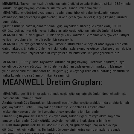
MEANWELL
, Tayvan merkezli bir güç kaynağı üreticisi ve tedarikçisidir. Şirket 1982 yılında
kuruldu ve güç kaynağı çözümleri üretme konusunda uzmanlaşmıştır.
MEANWELL endüstriyel uygulamalar, aydınlatma, tıbbi cihazlar, telekomünikasyon,
otomasyon, rüzgar enerjisi, güneş enerjisi ve diğer birçok sektör için güç kaynağı ürünleri
sunmaktadır.
Şirketin ürün yelpazesi, anahtarlamalı güç kaynakları, lineer güç kaynakları, DC-DC
dönüştürücüler, invertörler ve şarj cihazları gibi çeşitli güç kaynağı çözümlerini içerir.
MEANWELL'in ürünleri, güvenilirlikleri ve yüksek kaliteleri ile tanınır ve birçok endüstriyel
ve ticari uygulama için tercih edilen bir seçenektir.
MEANWELL, dünya genelinde birçok ülkede distribütörler ve bayiler aracılığıyla ürünlerini
dağıtmaktadır. Şirketin ürünlerine ilişkin daha fazla ayrıntı ve güncel bilgilere ulaşmak için
resmi web sitesini ziyaret edebilir veya yerel distribütörlerle iletişime geçebilirsiniz.
MEANWELL, 1982 yılında Tayvan'da kurulan bir güç kaynağı üreticisidir. Şirket, dünya
genelinde güç kaynağı çözümleri üreten ve dağıtan önde gelen bir markadır. Meanwell,
yıllar içinde endüstri standardı haline gelmiş güç kaynağı ürünleri sunarak güvenilirlik ve
kalite konularında sağlam bir itibar kazanmıştır.
MEANWELL Üretim Grupları:
MEANWELL, çeşitli ürün grupları altında çeşitli güç kaynağı çözümleri üretmektedir. İşte
bazı önemli üretim grupları:
Anahtarlamalı Güç Kaynakları:
Meanwell, çeşitli voltaj ve güç aralıklarında anahtarlamalı
güç kaynakları üretir. Bu kaynaklar, endüstriyel cihazlar, LED aydınlatma,
telekomünikasyon sistemleri ve daha birçok uygulama için kullanılır.
Lineer Güç Kaynakları:
Lineer güç kaynakları, sabit bir gerilim veya akım sağlama
amacıyla kullanılır. Düşük gürültü seviyeleri ve istikrarlı çıkışlarıyla bilinirler.
DC-DC Dönüştürücüler:
DC-DC dönüştürücüler, bir giriş voltajını başka bir voltaja
dönüştürmek için kullanılır. Bu, farklı güç gereksinimlerine sahip cihazlar arasında