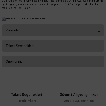
alanında tercih edilmesine neden olmuştur. Eğer daha fazla ayrıntı veya spesifik bir ürünle
ilgili bilgi arıyorsanız, resmi web sitesini veya yerel distribütörleri ziyaret ederek daha
fazla bilgi edinebilirsiniz.
Yorumlar
Taksit Seçenekleri
Bu ürüne ilk yorumu siz yapın!
Önerileriniz
Yorum Yaz
Bu ürünün fiyat bilgisi, resim, ürün açıklamalarında ve diğer konularda
yetersiz gördüğünüz noktaları öneri formunu kullanarak tarafımıza
iletebilirsiniz.
Görüş ve önerileriniz için teşekkür ederiz.
Taksit Seçenekleri
Güvenli Alışveriş İmkanı
Ürün resmi kalitesiz, bozuk veya görüntülenemiyor.
Taksit İmkanı
256 Bit SSL sertifikası
Ürün açıklamasında eksik bilgiler bulunuyor.