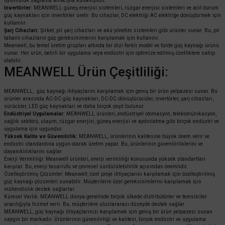
uyumluluk sağlama amacıyla kullanışlıdır.
Invertörler:
MEANWELL güneş enerjisi sistemleri, rüzgar enerjisi sistemleri ve acil durum
güç kaynakları için invertörler üretir. Bu cihazlar, DC elektriği AC elektriğe dönüştürmek için
kullanılır.
Şarj Cihazları:
Şirket, pil şarj cihazları ve akü yönetim sistemleri gibi ürünler sunar. Bu, pil
tabanlı cihazların güç gereksinimlerini karşılamak için kullanılır.
Meanwell, bu temel üretim grupları altında bir dizi farklı model ve türde güç kaynağı ürünü
sunar. Her ürün, belirli bir uygulama veya endüstri için optimize edilmiş özelliklere sahip
olabilir.
MEANWELL Ürün Çeşitliliği:
MEANWELL, güç kaynağı ihtiyaçlarını karşılamak için geniş bir ürün yelpazesi sunar. Bu
ürünler arasında AC-DC güç kaynakları, DC-DC dönüştürücüler, invertörler, şarj cihazları,
sürücüler, LED güç kaynakları ve daha birçok çeşit bulunur.
Endüstriyel Uygulamalar:
MEANWELL ürünleri, endüstriyel otomasyon, telekomünikasyon,
sağlık sektörü, ulaşım, rüzgar enerjisi, güneş enerjisi ve aydınlatma gibi birçok endüstri ve
uygulama için uygundur.
Yüksek Kalite ve Güvenilirlik:
MEANWELL, ürünlerinin kalitesine büyük önem verir ve
endüstri standardına uygun olarak üretim yapar. Bu, ürünlerinin güvenilirliklerini ve
dayanıklılıklarını sağlar.
Enerji Verimliliği: Meanwell ürünleri, enerji verimliliği konusunda yüksek standartları
karşılar. Bu, enerji tasarrufu ve çevresel sürdürülebilirlik açısından önemlidir.
Özelleştirilmiş Çözümler: Meanwell, özel proje ihtiyaçlarını karşılamak için özelleştirilmiş
güç kaynağı çözümleri sunabilir. Müşterilerin özel gereksinimlerini karşılamak için
mühendislik destek sağlarlar.
Küresel Varlık: MEANWELL dünya genelinde birçok ülkede distribütörler ve temsilciler
aracılığıyla hizmet verir. Bu, müşterilere uluslararası düzeyde destek sağlar.
MEANWELL, güç kaynağı ihtiyaçlarınızı karşılamak için geniş bir ürün yelpazesi sunan
saygın bir markadır. Ürünlerinin güvenilirliği ve kalitesi, birçok endüstri ve uygulama