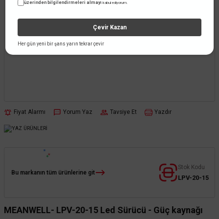
üzerinden bilgilendirmeleri almayı
kabul ediyorum.
Çevir Kazan
Her gün yeni bir şans yarın tekrar çevir
Fiyat Alarmı
Yorum Yaz
Tavsiye Et
Yazdır
Stok Kodu
Bu markanın tüm ürünlerine git
LPV-20-15
MEANWELL- LPV-20-15 Led Sürücü - Güç kaynağı