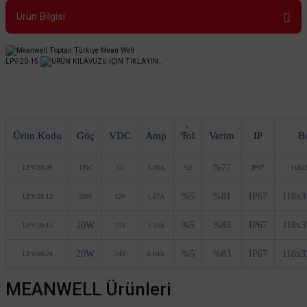
Ürün Bilgisi
LPV-20-15
ÜRÜN KILAVUZU İÇİN TIKLAYIN..
Ürün Kodu
Güç
VDC
Amp
Tol
Verim
IP
B
%77
LPV-20-05
15W
5V
3.00A
%5
IP67
118x
%5
%81
IP67
118x
LPV-20-12
20W
12V
1.67A
20W
%5
%83
IP67
118x
LPV-20-15
15V
1.33A
20W
%5
%83
IP67
118x
LPV-20-24
24V
0.84A
MEANWELL Ürünleri