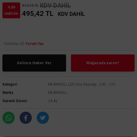
KDV DAHİL
812,16 TL
%39
495,42 TL
KDV DAHİL
indirim
Yorumlar (0)
Yorum Yaz
Gelince Haber Ver
Mağazada varmı?
Kategori
MEANWELL LED Güç Kaynağı
,
24V
,
12V
Marka
MEANWELL
Garanti Süresi
24 Ay