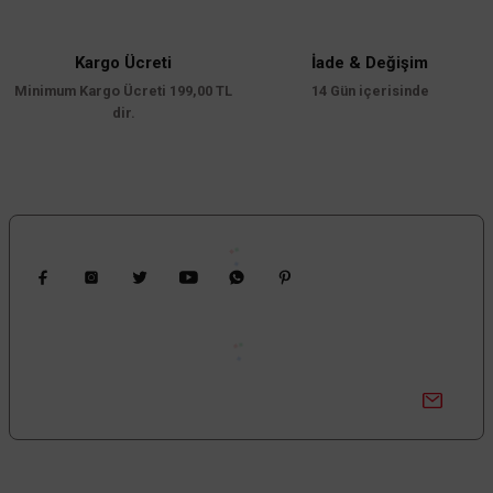
Ürün bilgilerinde hatalar bulunuyor.
Ürün fiyatı diğer sitelerden daha pahalı.
Kargo Ücreti
İade & Değişim
Minimum Kargo Ücreti 199,00 TL
Bu ürüne benzer farklı alternatifler olmalı.
14 Gün içerisinde
dir.
Gönder
Bizi Takip Edin
Kampanyalardan Haberdar Ol!
Güncel kampanyalar ve yenilikleri ilk bilen sen ol.