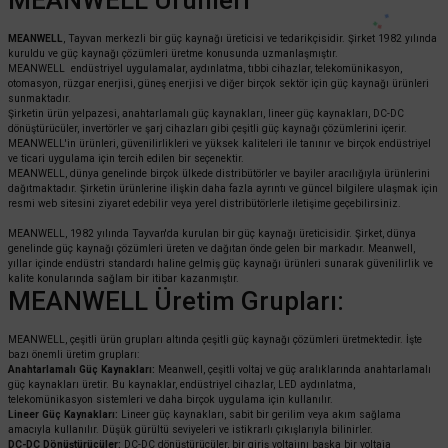
MEANWELL
, Tayvan merkezli bir güç kaynağı üreticisi ve tedarikçisidir. Şirket 1982 yılında
kuruldu ve güç kaynağı çözümleri üretme konusunda uzmanlaşmıştır.
MEANWELL endüstriyel uygulamalar, aydınlatma, tıbbi cihazlar, telekomünikasyon,
otomasyon, rüzgar enerjisi, güneş enerjisi ve diğer birçok sektör için güç kaynağı ürünleri
sunmaktadır.
Şirketin ürün yelpazesi, anahtarlamalı güç kaynakları, lineer güç kaynakları, DC-DC
dönüştürücüler, invertörler ve şarj cihazları gibi çeşitli güç kaynağı çözümlerini içerir.
MEANWELL'in ürünleri, güvenilirlikleri ve yüksek kaliteleri ile tanınır ve birçok endüstriyel
ve ticari uygulama için tercih edilen bir seçenektir.
MEANWELL, dünya genelinde birçok ülkede distribütörler ve bayiler aracılığıyla ürünlerini
dağıtmaktadır. Şirketin ürünlerine ilişkin daha fazla ayrıntı ve güncel bilgilere ulaşmak için
resmi web sitesini ziyaret edebilir veya yerel distribütörlerle iletişime geçebilirsiniz.
MEANWELL, 1982 yılında Tayvan'da kurulan bir güç kaynağı üreticisidir. Şirket, dünya
genelinde güç kaynağı çözümleri üreten ve dağıtan önde gelen bir markadır. Meanwell,
yıllar içinde endüstri standardı haline gelmiş güç kaynağı ürünleri sunarak güvenilirlik ve
kalite konularında sağlam bir itibar kazanmıştır.
MEANWELL Üretim Grupları:
MEANWELL, çeşitli ürün grupları altında çeşitli güç kaynağı çözümleri üretmektedir. İşte
bazı önemli üretim grupları:
Anahtarlamalı Güç Kaynakları:
Meanwell, çeşitli voltaj ve güç aralıklarında anahtarlamalı
güç kaynakları üretir. Bu kaynaklar, endüstriyel cihazlar, LED aydınlatma,
telekomünikasyon sistemleri ve daha birçok uygulama için kullanılır.
Lineer Güç Kaynakları:
Lineer güç kaynakları, sabit bir gerilim veya akım sağlama
amacıyla kullanılır. Düşük gürültü seviyeleri ve istikrarlı çıkışlarıyla bilinirler.
DC-DC Dönüştürücüler:
DC-DC dönüştürücüler, bir giriş voltajını başka bir voltaja