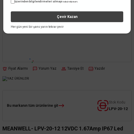
üzerinden bilgilendirmeleri almayı
kabul ediyorum.
Çevir Kazan
Her gün yeni bir şans yarın tekrar çevir
Fiyat Alarmı
Yorum Yaz
Tavsiye Et
Yazdır
Stok Kodu
Bu markanın tüm ürünlerine git
LPV-20-12
MEANWELL- LPV-20-12 12VDC 1.67Amp IP67 Led