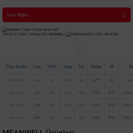
Ürün Bilgisi
LPV-20-12 12VDC 1.67Amp IP67 MEANWELL
ÜRÜN KILAVUZU İÇİN TIKLAYIN..
Ürün Kodu
Güç
VDC
Amp
Tol
Verim
IP
B
%77
LPV-20-05
15W
5V
3.00A
%5
IP67
118x
%5
%81
IP67
118x
LPV-20-12
20W
12V
1.67A
20W
%5
%83
IP67
118x
LPV-20-15
15V
1.33A
20W
%5
%83
IP67
118x
LPV-20-24
24V
0.84A
MEANWELL Ürünleri