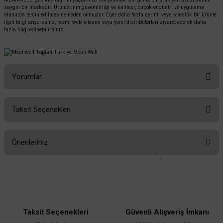
saygın bir markadır. Ürünlerinin güvenilirliği ve kalitesi, birçok endüstri ve uygulama
alanında tercih edilmesine neden olmuştur. Eğer daha fazla ayrıntı veya spesifik bir ürünle
ilgili bilgi arıyorsanız, resmi web sitesini veya yerel distribütörleri ziyaret ederek daha
fazla bilgi edinebilirsiniz.
Yorumlar
Taksit Seçenekleri
Bu ürüne ilk yorumu siz yapın!
Önerileriniz
Yorum Yaz
Bu ürünün fiyat bilgisi, resim, ürün açıklamalarında ve diğer konularda
yetersiz gördüğünüz noktaları öneri formunu kullanarak tarafımıza
iletebilirsiniz.
Görüş ve önerileriniz için teşekkür ederiz.
Taksit Seçenekleri
Güvenli Alışveriş İmkanı
Ürün resmi kalitesiz, bozuk veya görüntülenemiyor.