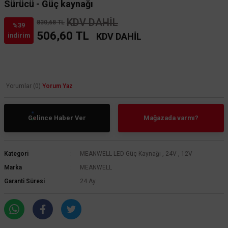
Sürücü - Güç kaynağı
KDV DAHİL
830,68 TL
%39
506,60 TL
KDV DAHİL
indirim
Yorumlar (0)
Yorum Yaz
Gelince Haber Ver
Mağazada varmı?
Kategori
MEANWELL LED Güç Kaynağı
,
24V
,
12V
Marka
MEANWELL
Garanti Süresi
24 Ay