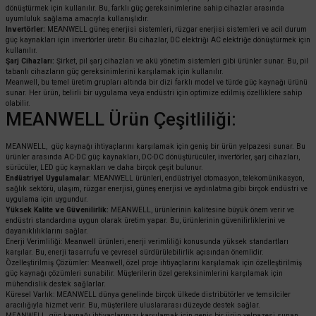
dönüştürmek için kullanılır. Bu, farklı güç gereksinimlerine sahip cihazlar arasında
uyumluluk sağlama amacıyla kullanışlıdır.
Invertörler:
MEANWELL güneş enerjisi sistemleri, rüzgar enerjisi sistemleri ve acil durum
güç kaynakları için invertörler üretir. Bu cihazlar, DC elektriği AC elektriğe dönüştürmek için
kullanılır.
Şarj Cihazları:
Şirket, pil şarj cihazları ve akü yönetim sistemleri gibi ürünler sunar. Bu, pil
tabanlı cihazların güç gereksinimlerini karşılamak için kullanılır.
Meanwell, bu temel üretim grupları altında bir dizi farklı model ve türde güç kaynağı ürünü
sunar. Her ürün, belirli bir uygulama veya endüstri için optimize edilmiş özelliklere sahip
olabilir.
MEANWELL Ürün Çeşitliliği:
MEANWELL, güç kaynağı ihtiyaçlarını karşılamak için geniş bir ürün yelpazesi sunar. Bu
ürünler arasında AC-DC güç kaynakları, DC-DC dönüştürücüler, invertörler, şarj cihazları,
sürücüler, LED güç kaynakları ve daha birçok çeşit bulunur.
Endüstriyel Uygulamalar:
MEANWELL ürünleri, endüstriyel otomasyon, telekomünikasyon,
sağlık sektörü, ulaşım, rüzgar enerjisi, güneş enerjisi ve aydınlatma gibi birçok endüstri ve
uygulama için uygundur.
Yüksek Kalite ve Güvenilirlik:
MEANWELL, ürünlerinin kalitesine büyük önem verir ve
endüstri standardına uygun olarak üretim yapar. Bu, ürünlerinin güvenilirliklerini ve
dayanıklılıklarını sağlar.
Enerji Verimliliği: Meanwell ürünleri, enerji verimliliği konusunda yüksek standartları
karşılar. Bu, enerji tasarrufu ve çevresel sürdürülebilirlik açısından önemlidir.
Özelleştirilmiş Çözümler: Meanwell, özel proje ihtiyaçlarını karşılamak için özelleştirilmiş
güç kaynağı çözümleri sunabilir. Müşterilerin özel gereksinimlerini karşılamak için
mühendislik destek sağlarlar.
Küresel Varlık: MEANWELL dünya genelinde birçok ülkede distribütörler ve temsilciler
aracılığıyla hizmet verir. Bu, müşterilere uluslararası düzeyde destek sağlar.
MEANWELL, güç kaynağı ihtiyaçlarınızı karşılamak için geniş bir ürün yelpazesi sunan