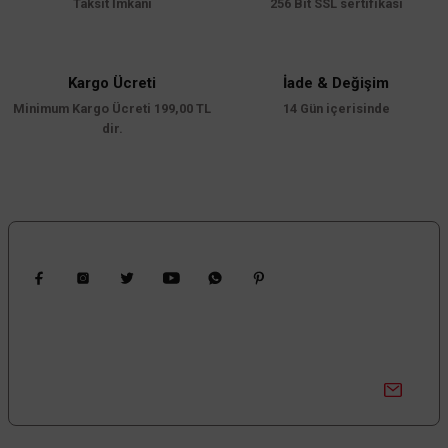
Taksit İmkanı
256 Bit SSL sertifikası
Ürün açıklamasında eksik bilgiler bulunuyor.
Ürün bilgilerinde hatalar bulunuyor.
Ürün fiyatı diğer sitelerden daha pahalı.
Kargo Ücreti
İade & Değişim
Minimum Kargo Ücreti 199,00 TL
Bu ürüne benzer farklı alternatifler olmalı.
14 Gün içerisinde
dir.
Gönder
Bizi Takip Edin
Kampanyalardan Haberdar Ol!
Güncel kampanyalar ve yenilikleri ilk bilen sen ol.