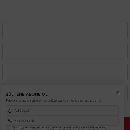
İstanbul
0212 243 2323
info@elektrikmarket.com.tr
Vadeli Toptan Satış
Kurumsal
Alışveriş
Üyelik
BÜLTENE ABONE OL
Telefon numaranı girerek sana özel kampanyalardan haberdar ol.
© 2026
Elektrikmarket.com.tr
Tüm hakları saklıdır.
Sitemiz 256 Bit SSL ile
Tanıtım, pazarlama, reklam ve benzeri amaçlarla tarafıma ticari elektronik ileti
Güvende!