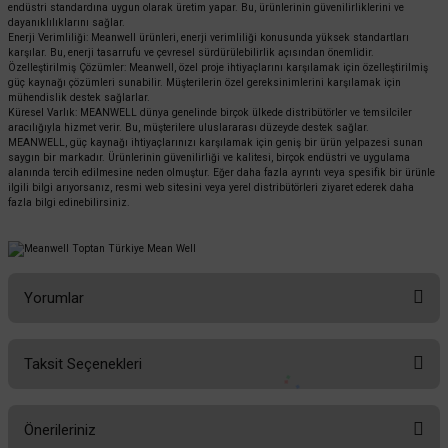
endüstri standardına uygun olarak üretim yapar. Bu, ürünlerinin güvenilirliklerini ve
dayanıklılıklarını sağlar.
Enerji Verimliliği: Meanwell ürünleri, enerji verimliliği konusunda yüksek standartları
karşılar. Bu, enerji tasarrufu ve çevresel sürdürülebilirlik açısından önemlidir.
Özelleştirilmiş Çözümler: Meanwell, özel proje ihtiyaçlarını karşılamak için özelleştirilmiş
güç kaynağı çözümleri sunabilir. Müşterilerin özel gereksinimlerini karşılamak için
mühendislik destek sağlarlar.
Küresel Varlık: MEANWELL dünya genelinde birçok ülkede distribütörler ve temsilciler
aracılığıyla hizmet verir. Bu, müşterilere uluslararası düzeyde destek sağlar.
MEANWELL, güç kaynağı ihtiyaçlarınızı karşılamak için geniş bir ürün yelpazesi sunan
saygın bir markadır. Ürünlerinin güvenilirliği ve kalitesi, birçok endüstri ve uygulama
alanında tercih edilmesine neden olmuştur. Eğer daha fazla ayrıntı veya spesifik bir ürünle
ilgili bilgi arıyorsanız, resmi web sitesini veya yerel distribütörleri ziyaret ederek daha
fazla bilgi edinebilirsiniz.
Yorumlar
Taksit Seçenekleri
Bu ürüne ilk yorumu siz yapın!
Önerileriniz
Yorum Yaz