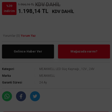
KDV DAHİL
1.964,16 TL
%39
1.198,14 TL
KDV DAHİL
indirim
Yorumlar (0)
Yorum Yaz
Gelince Haber Ver
Mağazada varmı?
Kategori
MEANWELL LED Güç Kaynağı
,
12V
,
24V
Marka
MEANWELL
Garanti Süresi
24 Ay