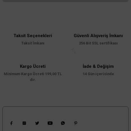
Bu ürünün fiyat bilgisi, resim, ürün açıklamalarında ve diğer konularda
yetersiz gördüğünüz noktaları öneri formunu kullanarak tarafımıza
iletebilirsiniz.
Görüş ve önerileriniz için teşekkür ederiz.
Taksit Seçenekleri
Güvenli Alışveriş İmkanı
Ürün resmi kalitesiz, bozuk veya görüntülenemiyor.
Taksit İmkanı
256 Bit SSL sertifikası
Ürün açıklamasında eksik bilgiler bulunuyor.
Ürün bilgilerinde hatalar bulunuyor.
Ürün fiyatı diğer sitelerden daha pahalı.
Kargo Ücreti
İade & Değişim
Minimum Kargo Ücreti 199,00 TL
Bu ürüne benzer farklı alternatifler olmalı.
14 Gün içerisinde
dir.
Gönder
Bizi Takip Edin