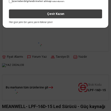
üzerinden bilgilendirmeleri almayı
kabul ediyorum.
Çevir Kazan
Her gün yeni bir şans yarın tekrar çevir
Fiyat Alarmı
Yorum Yaz
Tavsiye Et
Yazdır
Stok Kodu
Bu markanın tüm ürünlerine git
LPF-16D-15
MEANWELL- LPF-16D-15 Led Sürücü - Güç kaynağı