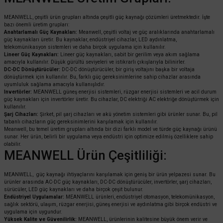
MEANWELL, çeşitli ürün grupları altında çeşitli güç kaynağı çözümleri üretmektedir. İşte
bazı önemli üretim grupları:
Anahtarlamalı Güç Kaynakları:
Meanwell, çeşitli voltaj ve güç aralıklarında anahtarlamalı
güç kaynakları üretir. Bu kaynaklar, endüstriyel cihazlar, LED aydınlatma,
telekomünikasyon sistemleri ve daha birçok uygulama için kullanılır.
Lineer Güç Kaynakları:
Lineer güç kaynakları, sabit bir gerilim veya akım sağlama
amacıyla kullanılır. Düşük gürültü seviyeleri ve istikrarlı çıkışlarıyla bilinirler.
DC-DC Dönüştürücüler:
DC-DC dönüştürücüler, bir giriş voltajını başka bir voltaja
dönüştürmek için kullanılır. Bu, farklı güç gereksinimlerine sahip cihazlar arasında
uyumluluk sağlama amacıyla kullanışlıdır.
Invertörler:
MEANWELL güneş enerjisi sistemleri, rüzgar enerjisi sistemleri ve acil durum
güç kaynakları için invertörler üretir. Bu cihazlar, DC elektriği AC elektriğe dönüştürmek için
kullanılır.
Şarj Cihazları:
Şirket, pil şarj cihazları ve akü yönetim sistemleri gibi ürünler sunar. Bu, pil
tabanlı cihazların güç gereksinimlerini karşılamak için kullanılır.
Meanwell, bu temel üretim grupları altında bir dizi farklı model ve türde güç kaynağı ürünü
sunar. Her ürün, belirli bir uygulama veya endüstri için optimize edilmiş özelliklere sahip
olabilir.
MEANWELL Ürün Çeşitliliği:
MEANWELL, güç kaynağı ihtiyaçlarını karşılamak için geniş bir ürün yelpazesi sunar. Bu
ürünler arasında AC-DC güç kaynakları, DC-DC dönüştürücüler, invertörler, şarj cihazları,
sürücüler, LED güç kaynakları ve daha birçok çeşit bulunur.
Endüstriyel Uygulamalar:
MEANWELL ürünleri, endüstriyel otomasyon, telekomünikasyon,
sağlık sektörü, ulaşım, rüzgar enerjisi, güneş enerjisi ve aydınlatma gibi birçok endüstri ve
uygulama için uygundur.
Yüksek Kalite ve Güvenilirlik:
MEANWELL, ürünlerinin kalitesine büyük önem verir ve