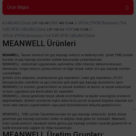
Ürün Bilgisi
148x40x32mm
16W
1-10Vdc,PWM,Resistance
%4
0
LPF-16D-48
48V 0.34A
%85
IP30
148x40x32mm
16W
1-
LPF-16D-54
54V 0.30A
10Vdc,PWM,Resistance
%4
%85
IP30
148x40x32mm
MEANWELL Ürünleri
MEANWELL
, Tayvan merkezli bir güç kaynağı üreticisi ve tedarikçisidir. Şirket 1982 yılında
kuruldu ve güç kaynağı çözümleri üretme konusunda uzmanlaşmıştır.
MEANWELL endüstriyel uygulamalar, aydınlatma, tıbbi cihazlar, telekomünikasyon,
otomasyon, rüzgar enerjisi, güneş enerjisi ve diğer birçok sektör için güç kaynağı ürünleri
sunmaktadır.
Şirketin ürün yelpazesi, anahtarlamalı güç kaynakları, lineer güç kaynakları, DC-DC
dönüştürücüler, invertörler ve şarj cihazları gibi çeşitli güç kaynağı çözümlerini içerir.
MEANWELL'in ürünleri, güvenilirlikleri ve yüksek kaliteleri ile tanınır ve birçok endüstriyel
ve ticari uygulama için tercih edilen bir seçenektir.
MEANWELL, dünya genelinde birçok ülkede distribütörler ve bayiler aracılığıyla ürünlerini
dağıtmaktadır. Şirketin ürünlerine ilişkin daha fazla ayrıntı ve güncel bilgilere ulaşmak için
resmi web sitesini ziyaret edebilir veya yerel distribütörlerle iletişime geçebilirsiniz.
MEANWELL, 1982 yılında Tayvan'da kurulan bir güç kaynağı üreticisidir. Şirket, dünya
genelinde güç kaynağı çözümleri üreten ve dağıtan önde gelen bir markadır. Meanwell,
yıllar içinde endüstri standardı haline gelmiş güç kaynağı ürünleri sunarak güvenilirlik ve
kalite konularında sağlam bir itibar kazanmıştır.
MEANWELL Üretim Grupları: