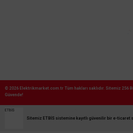
Vanti 60W 120cm (48inç) Avizeli Gümüş Metal Tavan 3 Kanatlı V
Sinpaş İş Modern San. Sit. J16-
Başakşehir–İstanbul
0212 603 02 02
12.672,00 TL
%65
4.435,20 TL
KDV DAHİL
Şube:
İstoç Toptancılar Çarşısı 6. Ada 2423
Sokak No:81-83 Bağcılar \ İstanbul
0212 243 2323
Sepete Ekle
info@elektrikmarket.com.tr
Aynı gü
© 2026
Elektrikmarket.com.tr
Tüm hakları saklıdır.
Sitemiz 256 Bi
Güvende!
ETBİS
Sitemiz ETBİS sistemine kayıtlı güvenilir bir e-ticaret s