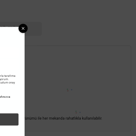
kargo
RILERINIZ
rla tarafıma
iyorum.
okudum onay
fınızca
sı ve modern görünümü ile her mekanda rahatlıkla kullanılabilir.