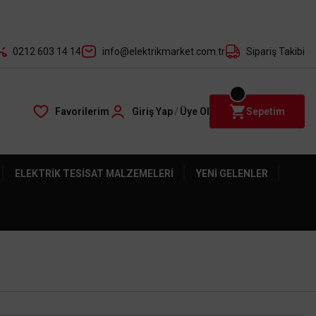
der ile
0212 603 14 14
info@elektrikmarket.com.tr
Sipariş Takibi
Favorilerim
Giriş Yap
/
Üye Ol
Sepetim
ELEKTRIK TESISAT MALZEMELERI
YENI GELENLER