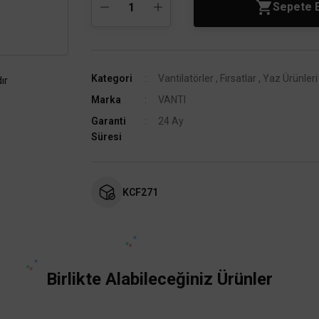
Sepete 
Kategori
Vantilatörler
,
Fırsatlar
,
Yaz Ürünleri
ır
Marka
VANTI
Garanti
24 Ay
Süresi
KCF271
Birlikte Alabileceğiniz Ürünler