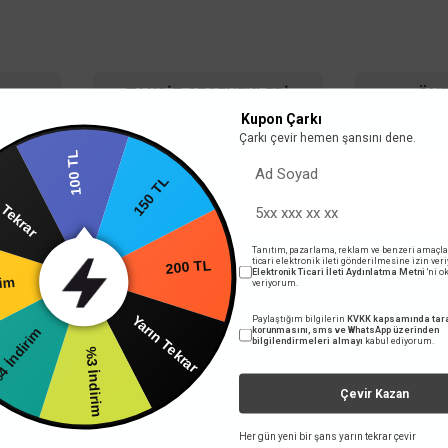
 kargo
Aynı gün 
TAKSIT SEÇENEKLERI
ÖNE
Kupon Çarkı
Çarkı çevir hemen şansını dene.
100 TL
arın Tekrar
r kutu fandır. İşte bazı temel özellikleri:
150 TL
Tanıtım, pazarlama, reklam ve benzeri amaçla
rim
ticari elektronik ileti gönderilmesine izin ver
Elektronik Ticari İleti Aydınlatma Metni
'ni 
veriyorum.
200 TL
dirim
Paylaştığım bilgilerin
KVKK kapsamında tara
Yarın Tekrar
korunmasını, sms ve WhatsApp üzerinden
bilgilendirmeleri almayı
kabul ediyorum.
%3 İndirim
 ve havayı homojen bir şekilde dağıtarak serinletme sağlar. Ayrıca, taşınabilir yapı
Çevir Kazan
VANTI
Her gün yeni bir şans yarın tekrar çevir