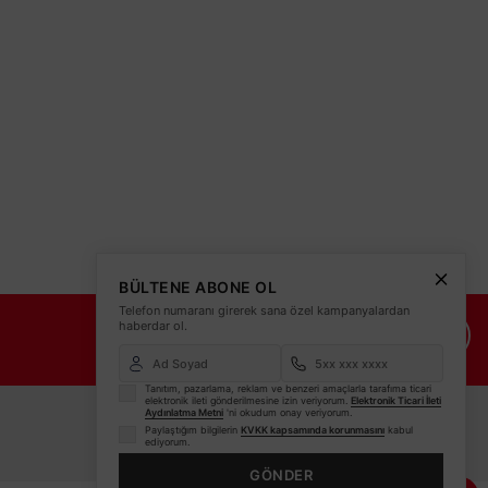
0 TL
KDV DAHİL
e
Aynı gün kargo
BÜLTENE ABONE OL
Telefon numaranı girerek sana özel kampanyalardan
haberdar ol.
İade Şartları
İletişim Bilgileri
Tanıtım, pazarlama, reklam ve benzeri amaçlarla tarafıma ticari
elektronik ileti gönderilmesine izin veriyorum.
Elektronik Ticari İleti
Aydınlatma Metni
'ni okudum onay veriyorum.
Paylaştığım bilgilerin
KVKK kapsamında korunmasını
kabul
ediyorum.
GÖNDER