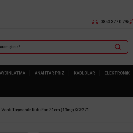
Tüm Banka Kartlarına Vade Farksız 3-5 Taksit Fırsatı Mailor
0850 377 0 795
 AYDINLATMA
ANAHTAR PRIZ
KABLOLAR
ELEKTRONIK
Vanti Taşınabilir Kutu Fan 31cm (13inç) KCF271