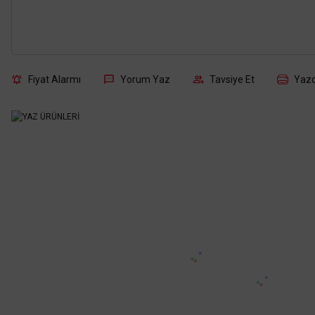
Fiyat Alarmı
Yorum Yaz
Tavsiye Et
Yazd