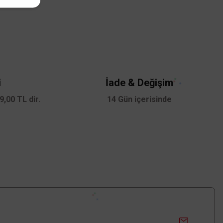
KCF282
z.
i
İade & Değişim
,00 TL dir.
14 Gün içerisinde
Aynı gün kargo