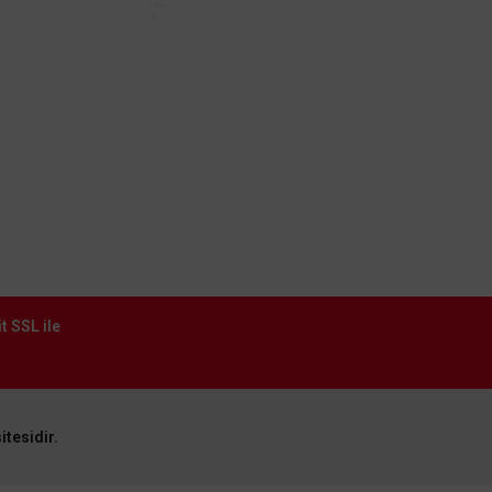
antilatör KCF287
12.096,0
%65
4.233,60 TL
Sepete Ekl
n kargo
t SSL ile
itesidir.