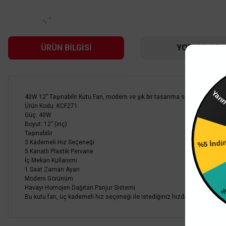
Aynı gün
ÜRÜN BILGISI
YORUMLAR
Y
40W 12” Taşınabilir Kutu Fan, modern ve şık bir tasarıma sahip taşınabilir bi
Ürün Kodu: KCF271
Güç: 40W
Boyut: 12” (inç)
%5 İndi
Taşınabilir
3 Kademeli Hız Seçeneği
5 Kanatlı Plastik Pervane
%4 İn
İç Mekan Kullanımı
1 Saat Zaman Ayarı
Modern Görünüm
Havayı Homojen Dağıtan Panjur Sistemi
Bu kutu fan, üç kademeli hız seçeneği ile istediğiniz hızda kullanılabilir