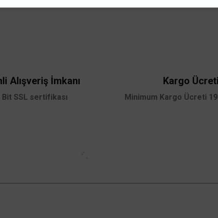
Vanti Silver Tavan Tip Vantilatör 60w 76cm (30inç) 
 yetersiz gördüğünüz noktaları öneri formunu kullanarak tarafımıza iletebilirsini
Bu ürüne ilk yorumu siz yapın!
8.352,00 TL
%65
2.923,20 TL
KDV DAHİL
 KCF280
Yorum Yaz
Sepete Ekle
li Alışveriş İmkanı
Kargo Ücret
 Bit SSL sertifikası
Minimum Kargo Ücreti 199
Aynı gün kargo
Gönder
Kampanyalardan Haberdar Ol!