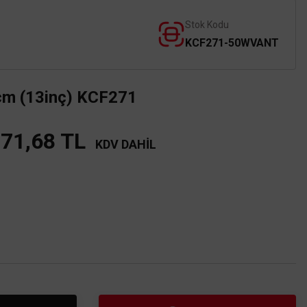
Stok Kodu
KCF271-50WVANT
1cm (13inç) KCF271
471,68 TL
KDV DAHİL