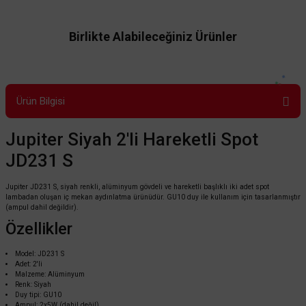
Birlikte Alabileceğiniz Ürünler
Ürün Bilgisi
Jupiter Siyah 2'li Hareketli Spot
JD231 S
Jupiter JD231 S, siyah renkli, alüminyum gövdeli ve hareketli başlıklı iki adet spot
lambadan oluşan iç mekan aydınlatma ürünüdür. GU10 duy ile kullanım için tasarlanmıştır
(ampul dahil değildir).
Özellikler
Jupiter
Model: JD231 S
Jupiter Hareketli Spot JH638 Beyaz&Siyah
Adet: 2'li
Malzeme: Alüminyum
Renk: Siyah
Duy tipi: GU10
Ampul: 2x5W (dahil değil)