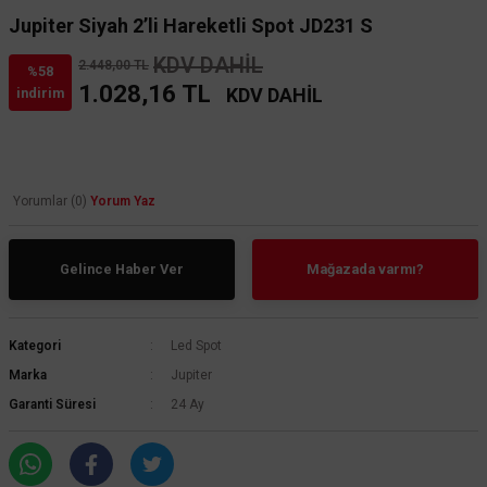
Jupiter Siyah 2’li Hareketli Spot JD231 S
KDV DAHİL
2.448,00 TL
%58
1.028,16 TL
KDV DAHİL
indirim
Yorumlar (0)
Yorum Yaz
Gelince Haber Ver
Mağazada varmı?
Kategori
Led Spot
Marka
Jupiter
Garanti Süresi
24 Ay