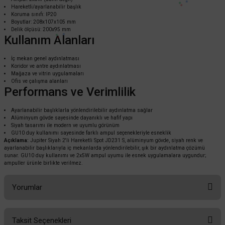
417,60 TL
%58
Hareketli/ayarlanabilir başlık
175,39 TL
KDV DAHİL
Koruma sınıfı: IP20
Boyutlar: 208x107x105 mm
Delik ölçüsü: 200x95 mm
Kullanım Alanları
Sepete Ekle
İç mekan genel aydınlatması
Koridor ve antre aydınlatması
Mağaza ve vitrin uygulamaları
Ofis ve çalışma alanları
Performans ve Verimlilik
Ayarlanabilir başlıklarla yönlendirilebilir aydınlatma sağlar
Alüminyum gövde sayesinde dayanıklı ve hafif yapı
Siyah tasarımı ile modern ve uyumlu görünüm
GU10 duy kullanımı sayesinde farklı ampul seçenekleriyle esneklik
Açıklama:
Jupiter Siyah 2'li Hareketli Spot JD231 S, alüminyum gövde, siyah renk ve
ayarlanabilir başlıklarıyla iç mekanlarda yönlendirilebilir, şık bir aydınlatma çözümü
sunar. GU10 duy kullanımı ve 2x5W ampul uyumu ile esnek uygulamalara uygundur;
ampuller ürünle birlikte verilmez.
Yorumlar
Jupiter
Jupiter CD Hareketli Alüminyum Spot JH622
Taksit Seçenekleri