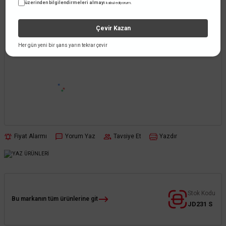
üzerinden bilgilendirmeleri almayı
kabul ediyorum.
Çevir Kazan
Her gün yeni bir şans yarın tekrar çevir
Fiyat Alarmı
Yorum Yaz
Tavsiye Et
Yazdır
Stok Kodu
Bu markanın tüm ürünlerine git
JD231 S