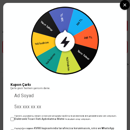
Tüm Banka Kartlarına Vade Farksız 3-5 Taksit Fırsatı Mailorder ile
100 TL
Yarın Tekrar
150 TL
%5 İndirim
200 TL
%4 İndirim
Yarın Tekrar
%3 İndirim
Anasayfa
Led Aydınlatma
İç Mekan Profesyonel Aydınlatma
Led Spot
Kupon Çarkı
Çarkı çevir hemen şansını dene.
Tanıtım, pazarlama, reklam ve benzeri amaçlarla tarafıma ticari elektronik ileti gönderilmesine izin veriyorum.
Elektronik Ticari İleti Aydınlatma Metni
'ni okudum onay veriyorum.
KVKK kapsamında tarafınızca korunmasını, sms ve WhatsApp
Paylaştığım bilgilerin