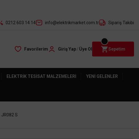
der ile
0212 603 14 14
info@elektrikmarket.com.tr
Sipariş Takibi
Favorilerim
Giriş Yap
/
Üye Ol
Sepetim
ELEKTRIK TESISAT MALZEMELERI
YENI GELENLER
h JR082 S