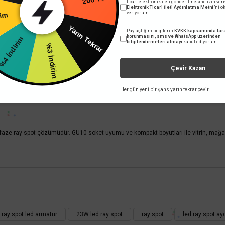
ticari elektronik ileti gönderilmesine izin ver
231,84 TL
KDV DAHİL
Elektronik Ticari İleti Aydınlatma Metni
'ni 
veriyorum.
200 TL
dirim
Paylaştığım bilgilerin
KVKK kapsamında tara
Sepete Ekle
Yarın Tekrar
korunmasını, sms ve WhatsApp üzerinden
bilgilendirmeleri almayı
kabul ediyorum.
%3 İndirim
Çevir Kazan
Her gün yeni bir şans yarın tekrar çevir
ofaze ray spot çözümüdür. GU10 soket uyumu ve kompakt boyutları ile vitrin, mağa
 yetersiz gördüğünüz noktaları öneri formunu kullanarak tarafımıza iletebilirsini
Bu ürüne ilk yorumu siz yapın!
ray spot led armatür
23W led ray spot
ray spot
led ray spot a