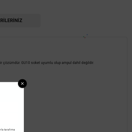
RILERINIZ
 bir çözümdür. GU10 soket uyumlu olup ampul dahil değildir.
Cata
t Rayı 3 Mt. Beyaz İthal CT-9712
828,00 TL
rla tarafıma