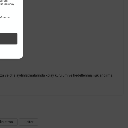
iyorum.
347,76 TL
KDV DAHİL
okudum onay
fınızca
Sepete Ekle
za ve ofis aydınlatmalarında kolay kurulum ve hedeflenmiş ışıklandırma
z.
ydınlatma
jüpiter