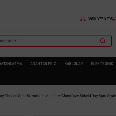
Tüm Banka Kartlarına Vade Farksız 3-5 Taksit Fırsatı Mailor
0850 377 0 795
 AYDINLATMA
ANAHTAR PRIZ
KABLOLAR
ELEKTRONIK
ay Tipi Led Spot Armatürler
Jupiter Monofaze Soketli Ray Spot Siya