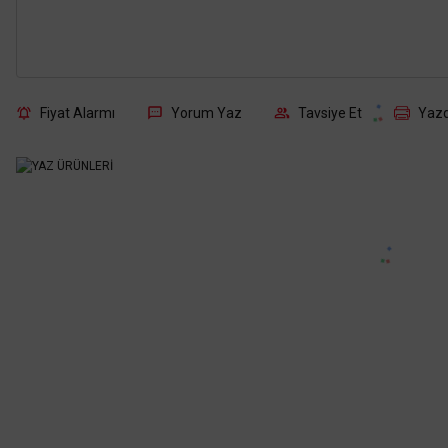
Fiyat Alarmı
Yorum Yaz
Tavsiye Et
Yazd