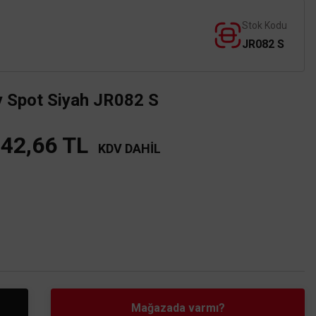
Stok Kodu
JR082 S
y Spot Siyah JR082 S
342,66 TL
KDV DAHİL
Mağazada varmı?