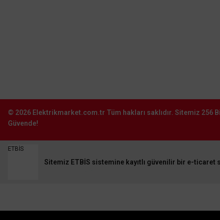
Şube:
İstoç Toptancılar Çarşısı 6. Ada 2423
Sokak No:81-83 Bağcılar \ İstanbul
0212 243 2323
info@elektrikmarket.com.tr
© 2026
Elektrikmarket.com.tr
Tüm hakları saklıdır.
Sitemiz 256 Bi
Güvende!
ETBİS
Sitemiz ETBİS sistemine kayıtlı güvenilir bir e-ticaret s