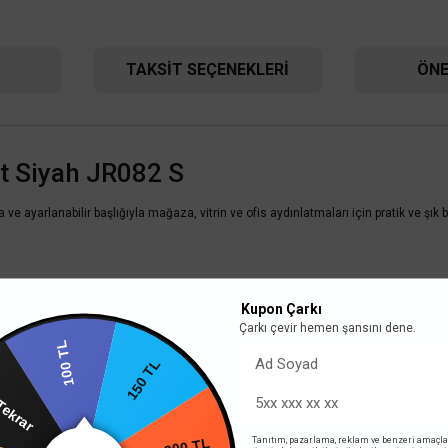
TAKSIT SEÇENEKLERI
ÖNE
t Siyah JR082 S
 ayarlanabilir başlığıyla mağaza, vitrin ve ofis aydınlatmaları için pratik ve şık
Kupon Çarkı
Çarkı çevir hemen şansını dene.
100 TL
Cata
arın Tekrar
ofaze Spot Rayı 2 Mt. Beyaz İthal CT-9711
Cata Monofaze Spo
150 TL
552,00 TL
rim
Tanıtım, pazarlama, reklam ve benzeri amaçla
%58
%58