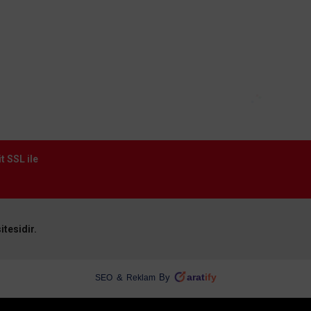
t SSL ile
itesidir.
arat
ify
&
By
SEO
Reklam