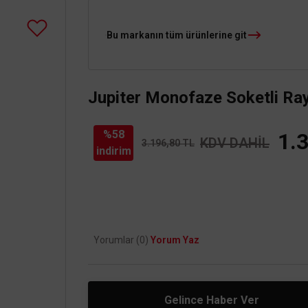
Bu markanın tüm ürünlerine git
Jupiter Monofaze Soketli Ra
%58
1.
KDV DAHİL
3.196,80 TL
indirim
Yorumlar (0)
Yorum Yaz
Gelince Haber Ver