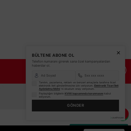
BÜLTENE ABONE OL
Telefon numaranı girerek sana özel kampanyalardan
haberdar ol.
İade Şartları
İletişim Bilgileri
Tanıtım, pazarlama, reklam ve benzeri amaçlarla tarafıma ticari
elektronik ileti gönderilmesine izin veriyorum.
Elektronik Ticari İleti
Aydınlatma Metni
'ni okudum onay veriyorum.
Paylaştığım bilgilerin
KVKK kapsamında korunmasını
kabul
ediyorum.
GÖNDER