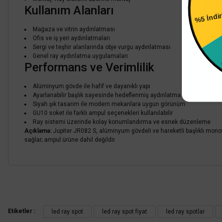
Kullanım Alanları
Sepete Ekle
%4 İn
Mağaza ve vitrin aydınlatması
Ofis ve iş yeri aydınlatmaları
Sergi ve teşhir alanlarında obje vurgu aydınlatması
Genel ray aydınlatma uygulamaları
Performans ve Verimlilik
Alüminyum gövde ile hafif ve dayanıklı yapı
Ayarlanabilir başlık sayesinde hedeflenmiş aydınlatma imkânı
Siyah şık tasarım ile modern mekanlara uygun görünüm
GU10 soket ile farklı ampul seçenekleri kullanılabilir
Ray sistemi üzerinde kolay konumlandırma ve esnek düzenleme
Açıklama:
Jupiter JR082 S, alüminyum gövdeli ve hareketli başlıklı mon
sağlar; ampul ürüne dahil değildir.
Bu ürünün fiyat bilgisi, resim, ürün açıklamalarında ve diğer konularda
Görüş ve önerileriniz için teşekkür ederiz.
Etiketler :
led ray spot
led ray spot fiyat
led ray spotlar
Ürün resmi kalitesiz, bozuk veya görüntülenemiyor.