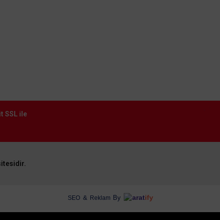
Sylvania
Sylvania 4,2W GU10 DUY REFLED ES50 SYL 6500K 291703
S
61,36 TL
KDV DAHİL
t SSL ile
Sepete Ekle
itesidir.
arat
ify
&
By
SEO
Reklam