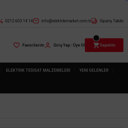
der ile
0212 603 14 14
info@elektrikmarket.com.tr
Sipariş Takibi
Favorilerim
Giriş Yap
/
Üye Ol
Sepetim
ELEKTRIK TESISAT MALZEMELERI
YENI GELENLER