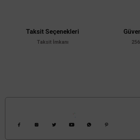
Ürün resmi kalitesiz, bozuk veya görüntülenemiyor.
Ürün açıklamasında eksik bilgiler bulunuyor.
Ürün bilgilerinde hatalar bulunuyor.
Ürün fiyatı diğer sitelerden daha pahalı.
Taksit Seçenekleri
Güven
Bu ürüne benzer farklı alternatifler olmalı.
Taksit İmkanı
256
Osram
Osram GU10 Duylu 4.5W Led Ampul 6500 Kelvin Beyaz Işık
Bizi Takip Edin
57,60 TL
KDV DAHİL
Sepete Ekle