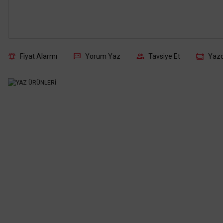
Fiyat Alarmı
Yorum Yaz
Tavsiye Et
Yazd