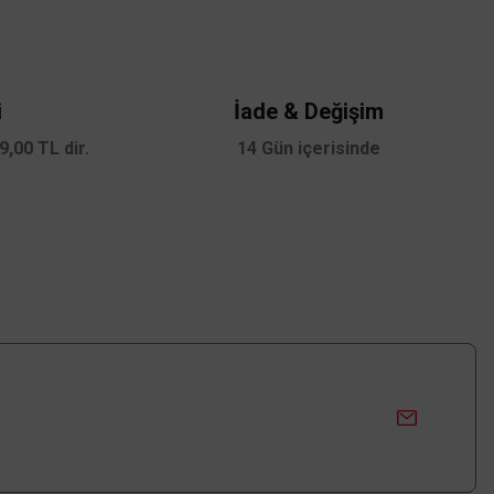
i
İade & Değişim
,00 TL dir.
14 Gün içerisinde
Osram
Osram GU10 Duylu 4.5W Led Ampul 3000K Sarı Işık
57,60 TL
KDV DAHİL
Sepete Ekle