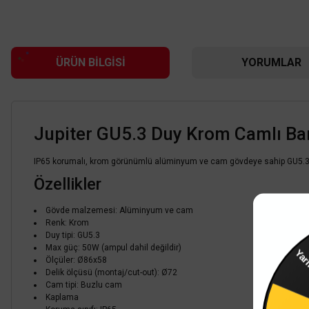
ÜRÜN BILGISI
YORUMLAR
Jupiter GU5.3 Duy Krom Camlı B
IP65 korumalı, krom görünümlü alüminyum ve cam gövdeye sahip GU5.3 duy
Özellikler
Gövde malzemesi: Alüminyum ve cam
Renk: Krom
Duy tipi: GU5.3
Max güç: 50W (ampul dahil değildir)
Yarı
Ölçüler: Ø86x58
Delik ölçüsü (montaj/cut-out): Ø72
Cam tipi: Buzlu cam
Kaplama