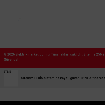
Şube:
İstoç Toptancılar Çarşısı 6. Ada 2423
Sokak No:81-83 Bağcılar \ İstanbul
0212 243 2323
Sylvania
Sylvania 4,2W GU10 DUY REFLED ES50 SYL 3000K 291604
info@elektrikmarket.com.tr
61,36 TL
KDV DAHİL
© 2026
Elektrikmarket.com.tr
Tüm hakları saklıdır.
Sitemiz 256 Bi
Sepete Ekle
Güvende!
ETBİS
Sitemiz ETBİS sistemine kayıtlı güvenilir bir e-ticaret s