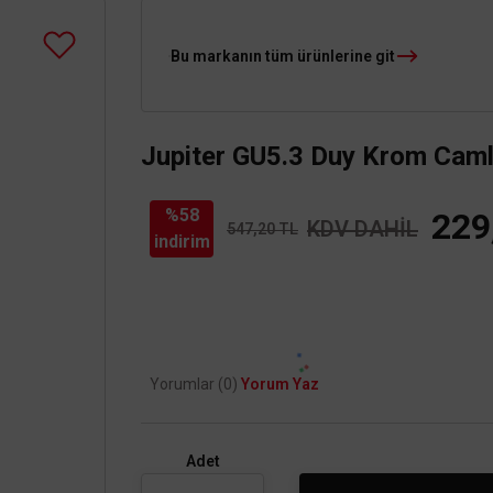
Bu markanın tüm ürünlerine git
Jupiter GU5.3 Duy Krom Cam
%58
229
KDV DAHİL
547,20 TL
indirim
Yorumlar (0)
Yorum Yaz
Adet