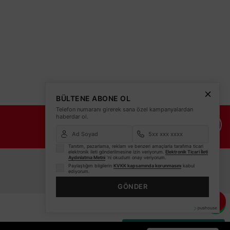
Sylvania
ylvania 4,2W GU10 DUY REFLED ES50 SYL 2700K 291598
61,36 TL
KDV DAHİL
BÜLTENE ABONE OL
Telefon numaranı girerek sana özel kampanyalardan
haberdar ol.
İade Şartları
İletişim Bilgileri
Sepete Ekle
Tanıtım, pazarlama, reklam ve benzeri amaçlarla tarafıma ticari
elektronik ileti gönderilmesine izin veriyorum.
Elektronik Ticari İleti
Aydınlatma Metni
'ni okudum onay veriyorum.
Paylaştığım bilgilerin
KVKK kapsamında korunmasını
kabul
ediyorum.
GÖNDER