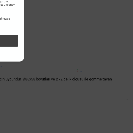
iyorum.
okudum onay
fınızca
için uygundur. Ø86x58 boyutları ve Ø72 delik ölçüsü ile gömme tavan
z.