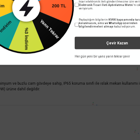
ticari elektronik ileti gönderilmesine izin ver
200 TL
Elektronik Ticari İleti Aydınlatma Metni
'ni 
rim
veriyorum.
61,36 TL
KDV DAHİL
Yarın Tekrar
Paylaştığım bilgilerin
KVKK kapsamında tara
 İndirim
korunmasını, sms ve WhatsApp üzerinden
l Beyaz
bilgilendirmeleri almayı
kabul ediyorum.
%3 İndirim
Sepete Ekle
Çevir Kazan
Her gün yeni bir şans yarın tekrar çevir
inyum ve buzlu cam gövdeye sahip, IP65 koruma sınıfı ile ıslak mekan kullanımı 
) ürüne dahil değildir.
 yetersiz gördüğünüz noktaları öneri formunu kullanarak tarafımıza iletebilirsini
Bu ürüne ilk yorumu siz yapın!