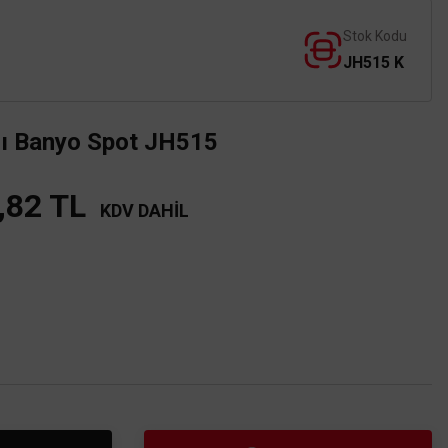
Stok Kodu
JH515 K
lı Banyo Spot JH515
,82 TL
KDV DAHİL