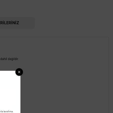
RILERINIZ
ahil değildir.
G10
rla tarafıma