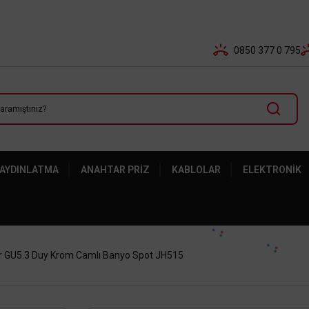
Tüm Banka Kartlarına Vade Farksız 3-5 Taksit Fırsatı Mailor
0850 377 0 795
 AYDINLATMA
ANAHTAR PRIZ
KABLOLAR
ELEKTRONIK
r GU5.3 Duy Krom Camlı Banyo Spot JH515