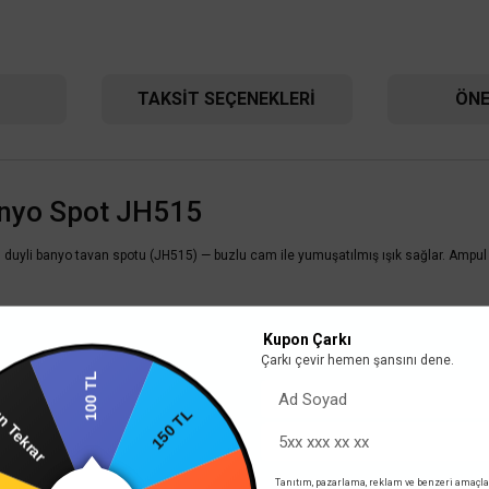
TAKSIT SEÇENEKLERI
ÖNE
anyo Spot JH515
li banyo tavan spotu (JH515) — buzlu cam ile yumuşatılmış ışık sağlar. Ampul d
Kupon Çarkı
Çarkı çevir hemen şansını dene.
100 TL
n Tekrar
150 TL
Osram
Osram GU10 Duylu 4.5W-350 Lümen 2700K Sarı Işık 
Tanıtım, pazarlama, reklam ve benzeri amaçla