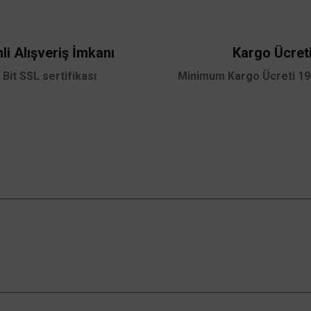
li Alışveriş İmkanı
Kargo Ücret
 Bit SSL sertifikası
Minimum Kargo Ücreti 199
Gönder
Kampanyalardan Haberdar Ol!
Güncel kampanyalar ve yenilikleri ilk bilen sen
ol.