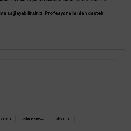
atma sağlayabilirsiniz. Profesyonellerden destek
z.
system
solar projektör
slyvania