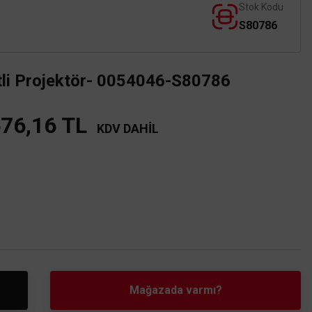
Stok Kodu
S80786
tli Projektör- 0054046-S80786
676,16 TL
KDV DAHİL
Mağazada varmı?