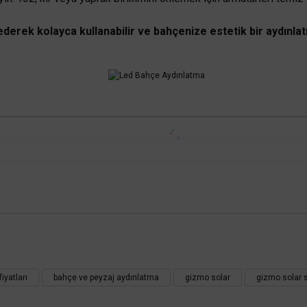
 ederek kolayca kullanabilir ve bahçenize estetik bir aydınl
 yetersiz gördüğünüz noktaları öneri formunu kullanarak tarafımıza iletebilirsini
Bu ürüne ilk yorumu siz yapın!
iyatları
bahçe ve peyzaj aydınlatma
gizmo solar
gizmo solar 
Yorum Yaz