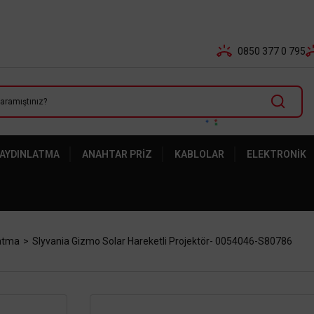
Tüm Banka Kartlarına Vade Farksız 3-5 Taksit Fırsatı Mailor
0850 377 0 795
 AYDINLATMA
ANAHTAR PRIZ
KABLOLAR
ELEKTRONIK
latma
Slyvania Gizmo Solar Hareketli Projektör- 0054046-S80786