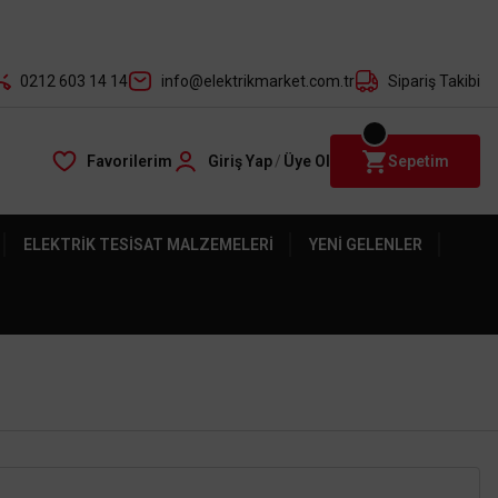
der ile
0212 603 14 14
info@elektrikmarket.com.tr
Sipariş Takibi
Favorilerim
Giriş Yap
/
Üye Ol
Sepetim
ELEKTRIK TESISAT MALZEMELERI
YENI GELENLER