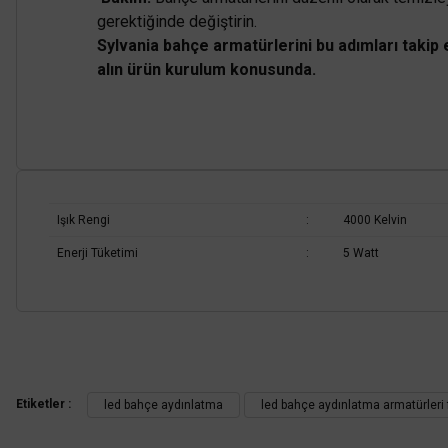
gerektiğinde değiştirin.
Sylvania bahçe armatürlerini bu adımları takip
alın ürün kurulum konusunda.
Işık Rengi
:
4000 Kelvin
Enerji Tüketimi
:
5 Watt
Bu ürünün fiyat bilgisi, resim, ürün açıklamalarında ve diğer konularda
Görüş ve önerileriniz için teşekkür ederiz.
Etiketler :
led bahçe aydınlatma
led bahçe aydınlatma armatürleri f
Ürün resmi kalitesiz, bozuk veya görüntülenemiyor.