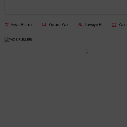
Fiyat Alarmı
Yorum Yaz
Tavsiye Et
Yazd