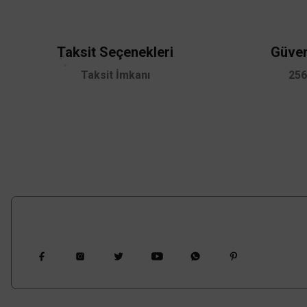
Ürün açıklamasında eksik bilgiler bulunuyor.
Ürün bilgilerinde hatalar bulunuyor.
Ürün fiyatı diğer sitelerden daha pahalı.
Taksit Seçenekleri
Güven
Bu ürüne benzer farklı alternatifler olmalı.
Taksit İmkanı
256
Bizi Takip Edin