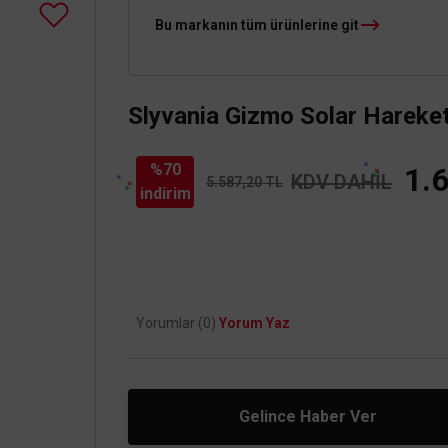
Bu markanın tüm ürünlerine git
Slyvania Gizmo Solar Hareke
%70
1.
KDV DAHİL
5.587,20 TL
indirim
Yorumlar (0)
Yorum Yaz
Gelince Haber Ver