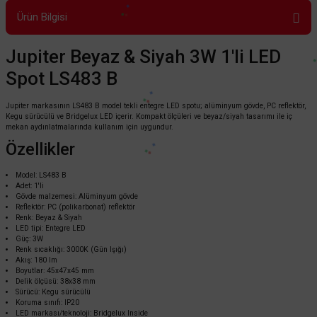
Ürün Bilgisi
Jupiter Beyaz & Siyah 3W 1'li LED
Spot LS483 B
Jupiter markasının LS483 B model tekli entegre LED spotu; alüminyum gövde, PC reflektör,
Kegu sürücülü ve Bridgelux LED içerir. Kompakt ölçüleri ve beyaz/siyah tasarımı ile iç
mekan aydınlatmalarında kullanım için uygundur.
Özellikler
Model: LS483 B
Adet: 1'li
Gövde malzemesi: Alüminyum gövde
Reflektör: PC (polikarbonat) reflektör
Renk: Beyaz & Siyah
LED tipi: Entegre LED
Güç: 3W
Renk sıcaklığı: 3000K (Gün Işığı)
Akış: 180 lm
Boyutlar: 45x47x45 mm
Delik ölçüsü: 38x38 mm
Sürücü: Kegu sürücülü
Koruma sınıfı: IP20
LED markası/teknoloji: Bridgelux Inside