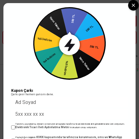
Tüm Banka Kartlarına Vade Farksız 3-5 Taksit Fırsatı Mailorder ile
100 TL
Yarın Tekrar
150 TL
%5 İndirim
200 TL
Anasayfa
Led Aydınlatma
İç Mekan Aydınlatma
Sıva Altı Led Armatür
%4 İndirim
Yarın Tekrar
%3 İndirim
Kupon Çarkı
Çarkı çevir hemen şansını dene.
Tanıtım, pazarlama, reklam ve benzeri amaçlarla tarafıma ticari elektronik ileti gönderilmesine izin veriyorum.
Elektronik Ticari İleti Aydınlatma Metni
'ni okudum onay veriyorum.
KVKK kapsamında tarafınızca korunmasını, sms ve WhatsApp
Paylaştığım bilgilerin