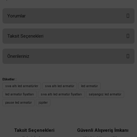
Yorumlar
Taksit Seçenekleri
Bu ürüne ilk yorumu siz yapın!
Önerileriniz
Yorum Yaz
Bu ürünün fiyat bilgisi, resim, ürün açıklamalarında ve diğer konularda
yetersiz gördüğünüz noktaları öneri formunu kullanarak tarafımıza
Etiketler :
iletebilirsiniz.
sıva altı led armatürler
sıva altı led armatür
led armatür
Görüş ve önerileriniz için teşekkür ederiz.
led armatür fiyatları
sıva altı led armatür fiyatları
salyangoz led armatür
pause led armatür
jüpiter
Ürün resmi kalitesiz, bozuk veya görüntülenemiyor.
Ürün açıklamasında eksik bilgiler bulunuyor.
Ürün bilgilerinde hatalar bulunuyor.
Taksit Seçenekleri
Güvenli Alışveriş İmkanı
Ürün fiyatı diğer sitelerden daha pahalı.