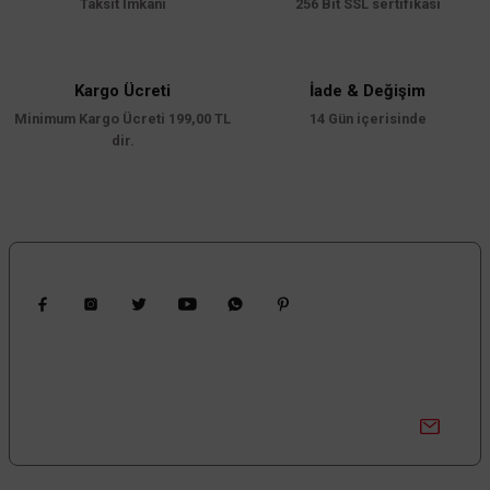
Taksit İmkanı
256 Bit SSL sertifikası
Bu ürüne benzer farklı alternatifler olmalı.
Kargo Ücreti
İade & Değişim
Minimum Kargo Ücreti 199,00 TL
14 Gün içerisinde
dir.
Gönder
Bizi Takip Edin
Kampanyalardan Haberdar Ol!
Güncel kampanyalar ve yenilikleri ilk bilen sen ol.