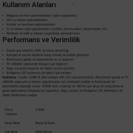
Kullanım Alanları
Mağaza ve vitrin aydınlatmaları (spot vurgulama)
Ofis iç mekan aydınlatmaları
Koridor ve merdiven aydınlatmaları
Ev iç mekan spot uygulamaları (mutfak, oturma odası, banyo kenarı vb.)
Restoran ve kafe iç mekan vurgulama ışıklandırması
Performans ve Verimlilik
Düşük güç tüketimi (3W) ile enerji verimliliği
Kompat ve küçük ölçülerle kolay montaj ve estetik görünüm
Alüminyum gövde ile dayanıklılık ve ısı dağılımı
PC reflektör sayesinde düzgün ışık dağılımı
Kegu sürücülü tasarım ile stabil sürücü çözümü
Bridgelux LED kullanımı ile tutarlı ışık kalitesi
Açıklama:
Jupiter LS483 B, tekli entegre 3W LED spot çözümüdür. Alüminyum gövde ve PC
reflektör yapısıyla iç mekan uygulamaları için kompakt, estetik ve fonksiyonel bir
aydınlatma seçeneği sunar. 3000K renk sıcaklığı ve 180 lm ışık akışı ile vurgulama ve
genel aydınlatma ihtiyaçlarına uygundur; Kegu sürücü ve Bridgelux LED teknolojisi ile
stabil performans sağlar.
Enerji
:
3 Watt
Tüketimi
Kasa Renk
:
Beyaz & Siyah
Işık Renk
:
3000 Kelvin