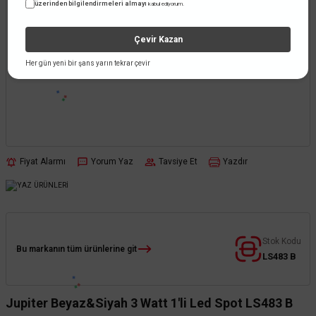
üzerinden bilgilendirmeleri almayı
kabul ediyorum.
Çevir Kazan
Her gün yeni bir şans yarın tekrar çevir
Fiyat Alarmı
Yorum Yaz
Tavsiye Et
Yazdır
Stok Kodu
Bu markanın tüm ürünlerine git
LS483 B
Jupiter Beyaz&Siyah 3 Watt 1'li Led Spot LS483 B