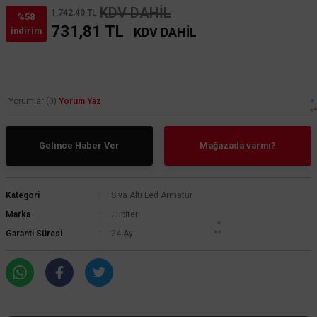
KDV DAHİL
1.742,40 TL
%58
731,81 TL
KDV DAHİL
indirim
Yorumlar (0)
Yorum Yaz
Gelince Haber Ver
Mağazada varmı?
Kategori
Sıva Altı Led Armatür
Marka
Jupiter
Garanti Süresi
24 Ay