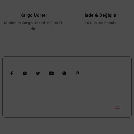
Bu ürüne benzer farklı alternatifler olmalı.
Kargo Ücreti
İade & Değişim
Minimum Kargo Ücreti 199,00 TL
14 Gün içerisinde
dir.
Gönder
Bizi Takip Edin
Cata
Cata Pars Satin-Siyah Dekoratif Spot CT-5220 (Ampül ve Duy Hariç)
Kampanyalardan Haberdar Ol!
Güncel kampanyalar ve yenilikleri ilk bilen sen ol.
186,00 TL
%55
83,70 TL
KDV DAHİL
Sepete Ekle
Bize Ulaşın