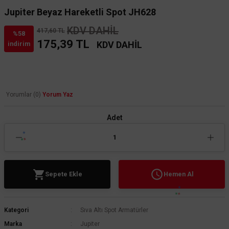
Jupiter Beyaz Hareketli Spot JH628
KDV DAHİL
417,60 TL
%58
175,39 TL
KDV DAHİL
indirim
Yorumlar (0)
Yorum Yaz
Adet
Sepete Ekle
Hemen Al
Kategori
Sıva Altı Spot Armatürler
Marka
Jupiter