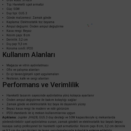
Ürün kodu: JH628
Tip: Hareketli spot armatür
Jupiter Hareketli Spot JH638 Beyaz&Siyah
Güç: 50W
Duy tipi: GU5.3
Gövde malzemesi: Zamak gövde
Kaplama: Elektrostatik toz boyama
Ampul değişimi: Önden ampul değiştirme
417,60 TL
%58
Kasa rengi: Beyaz
175,39 TL
KDV DAHİL
Kesim çapı: 8 cm
Derinlik: 3,2 cm
Dış çap: 9,3 cm
Koruma sınıfı: IP20
Sepete Ekle
Kullanım Alanları
Mağaza ve vitrin aydınlatması
Ofis ve çalışma alanları
Ev içi tavan/gönyeli spot uygulamaları
Restoran, kafe ve sergi alanları
Performans ve Verimlilik
Hareketli tasarım sayesinde aydınlatma yönü kolayca ayarlanır
Önden ampul değiştirme ile bakım kolaylığı sağlar
Zamak gövde ve elektrostatik toz boya ile dayanıklı yüzey
Beyaz kasa rengi ile modern ve nötr görünüm
IP20 standardı ile iç mekan kullanımlarına uygun
Açıklama:
Jupiter JH628, GU5.3 duy desteği ve 50W kapasitesiyle iç mekanlarda
yönlendirilebilir spot aydınlatma sunan, zamak gövdeli ve elektrostatik toz boyalı beyaz
kasaya sahip profesyonel bir hareketli spot armatürdür. Kesim çapı 8 cm, 3,2 cm derinlik
ve 9,3 cm dış çap ölçüleri ile tavan uygulamalarında kolaylıkla entegre edilebilir.