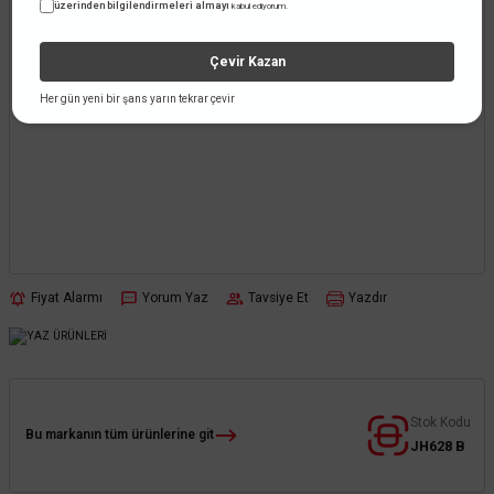
üzerinden bilgilendirmeleri almayı
kabul ediyorum.
Çevir Kazan
Her gün yeni bir şans yarın tekrar çevir
Fiyat Alarmı
Yorum Yaz
Tavsiye Et
Yazdır
Stok Kodu
Bu markanın tüm ürünlerine git
JH628 B