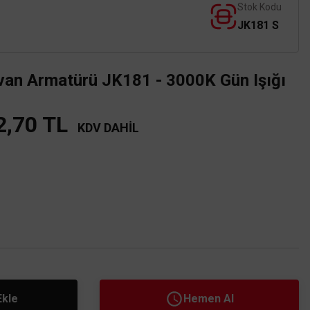
Stok Kodu
JK181 S
van Armatürü JK181 - 3000K Gün Işığı
2,70 TL
KDV DAHİL
Ekle
Hemen Al