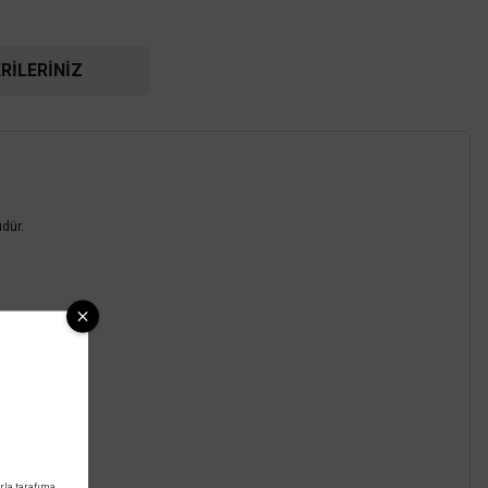
RILERINIZ
TÜKENDİ
dür.
Jupiter
Jupiter Radar Sensör JS486
sörü JS485
835,20 TL
%58
350,78 TL
KDV DAHİL
DAHİL
Mağazada varmı?
rla tarafıma