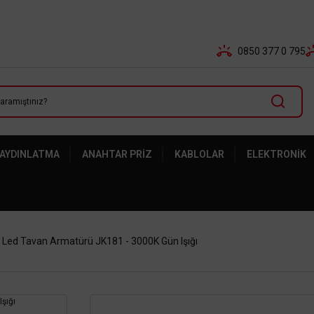
Tüm Banka Kartlarına Vade Farksız 3-5 Taksit Fırsatı Mailor
0850 377 0 795
 AYDINLATMA
ANAHTAR PRIZ
KABLOLAR
ELEKTRONIK
 Led Tavan Armatürü JK181 - 3000K Gün Işığı