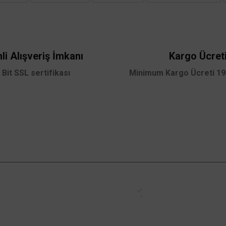
Yorum Yaz
li Alışveriş İmkanı
Kargo Ücret
 Bit SSL sertifikası
Minimum Kargo Ücreti 199
Gönder
Kampanyalardan Haberdar Ol!
Güncel kampanyalar ve yenilikleri ilk bilen sen
ol.