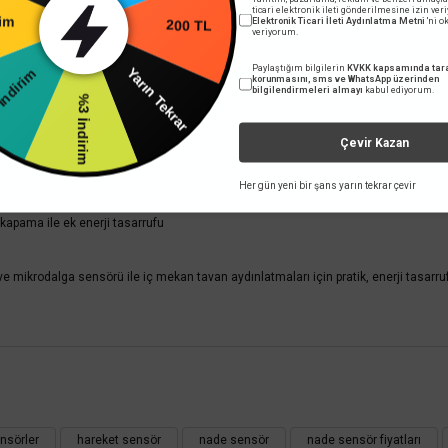
ağazada varmı?
ticari elektronik ileti gönderilmesine izin ver
200 TL
Elektronik Ticari İleti Aydınlatma Metni
'ni 
rim
veriyorum.
Paylaştığım bilgilerin
KVKK kapsamında tara
Yarın Tekrar
İndirim
korunmasını, sms ve WhatsApp üzerinden
bilgilendirmeleri almayı
kabul ediyorum.
%3 İndirim
Çevir Kazan
Her gün yeni bir şans yarın tekrar çevir
apama ile ek enerji tasarrufu
mikrodalga sensörü ile iç mekan tavan aydınlatmaları için pratik, enerji tasarru
 yetersiz gördüğünüz noktaları öneri formunu kullanarak tarafımıza iletebilirsini
Bu ürüne ilk yorumu siz yapın!
nsörler
hareket sensör
nade sensör
nade sensör fiyatları