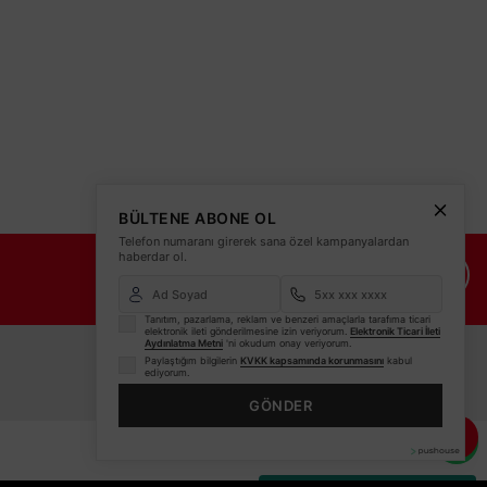
BÜLTENE ABONE OL
Telefon numaranı girerek sana özel kampanyalardan
haberdar ol.
İade Şartları
İletişim Bilgileri
Tanıtım, pazarlama, reklam ve benzeri amaçlarla tarafıma ticari
elektronik ileti gönderilmesine izin veriyorum.
Elektronik Ticari İleti
Aydınlatma Metni
'ni okudum onay veriyorum.
Paylaştığım bilgilerin
KVKK kapsamında korunmasını
kabul
ediyorum.
GÖNDER