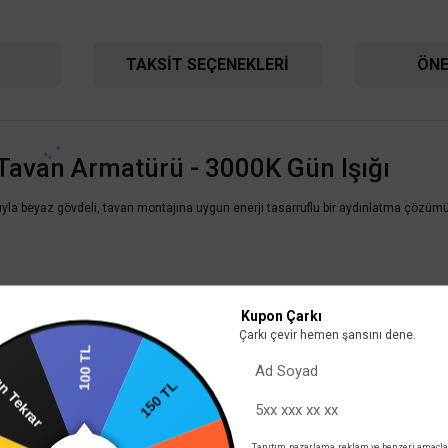
TAKSIT SEÇENEKLERI
ÖNE
TÜKENDİ
TÜKENDİ
Tavan Armatürü - 3000K Gün Işığı
la beyaz gövdeli, tavan montajına uygun enerji tasarruflu bir aydınlatma çözümü
Jupiter
Jupiter
Jupiter Sıva Altı Hareket Sen
Kupon Çarkı
Tavan Hareket Sensörü JS476
Çarkı çevir hemen şansını dene.
100 TL
662,40 TL
%58
n Tekrar
662,40 TL
278,21 TL
150 TL
KDV 
278,21 TL
KDV DAHİL
Mağazada varmı?
Tanıtım, pazarlama, reklam ve benzeri amaçla