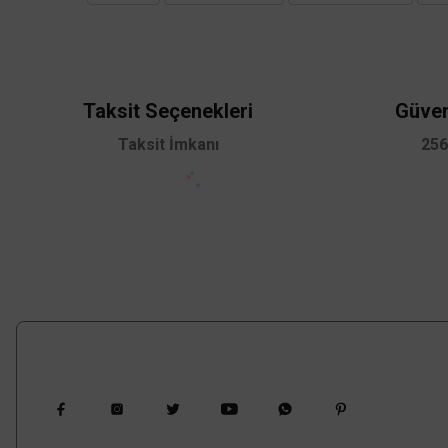
Ürün resmi kalitesiz, bozuk veya görüntülenemiyor.
Ürün açıklamasında eksik bilgiler bulunuyor.
Ürün bilgilerinde hatalar bulunuyor.
Ürün fiyatı diğer sitelerden daha pahalı.
Taksit Seçenekleri
Güven
Bu ürüne benzer farklı alternatifler olmalı.
Taksit İmkanı
256
Bizi Takip Edin