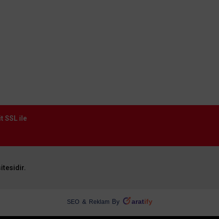
t SSL ile
itesidir.
arat
ify
&
By
SEO
Reklam