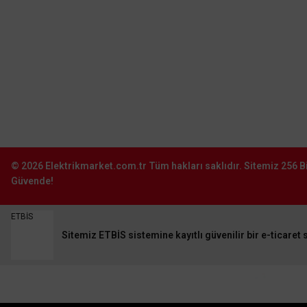
0212 603 02 02
Şube:
İstoç Toptancılar Çarşısı 6. Ada 2423
Sokak No:81-83 Bağcılar \ İstanbul
0212 243 2323
info@elektrikmarket.com.tr
© 2026
Elektrikmarket.com.tr
Tüm hakları saklıdır.
Sitemiz 256 Bi
Güvende!
ETBİS
Sitemiz ETBİS sistemine kayıtlı güvenilir bir e-ticaret s