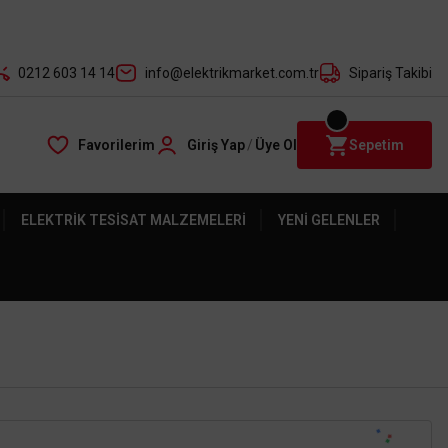
der ile
0212 603 14 14
info@elektrikmarket.com.tr
Sipariş Takibi
Favorilerim
Giriş Yap
/
Üye Ol
Sepetim
ELEKTRIK TESISAT MALZEMELERI
YENI GELENLER