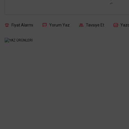
Fiyat Alarmı
Yorum Yaz
Tavsiye Et
Yazd