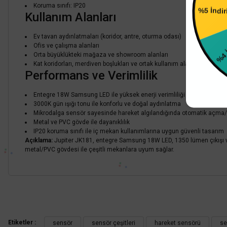
M
Koruma sınıfı: IP20
%5 İndi
Kullanım Alanları
Ev tavan aydınlatmaları (koridor, antre, oturma odası)
%4 
Ofis ve çalışma alanları
Orta büyüklükteki mağaza ve showroom alanları
Kat koridorları, merdiven boşlukları ve ortak kullanım alanları
Performans ve Verimlilik
Entegre 18W Samsung LED ile yüksek enerji verimliliği
3000K gün ışığı tonu ile konforlu ve doğal aydınlatma
Mikrodalga sensör sayesinde hareket algılandığında otomatik açma/k
Metal ve PVC gövde ile dayanıklılık
IP20 koruma sınıfı ile iç mekan kullanımlarına uygun güvenli tasarım
Açıklama:
Jupiter JK181, entegre Samsung 18W LED, 1350 lümen çıkışı ve 
metal/PVC gövdesi ile çeşitli mekanlara uyum sağlar.
Bu ürünün fiyat bilgisi, resim, ürün açıklamalarında ve diğer konularda
Görüş ve önerileriniz için teşekkür ederiz.
Etiketler :
sensör
sensör çeşitleri
hareket sensörü
se