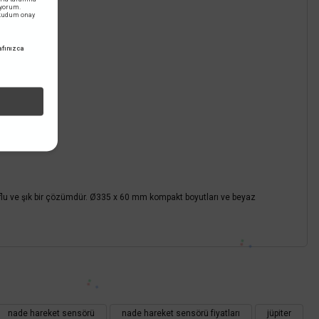
iyorum.
okudum onay
fınızca
flu ve şık bir çözümdür. Ø335 x 60 mm kompakt boyutları ve beyaz
z.
nade hareket sensörü
nade hareket sensörü fiyatları
jüpiter