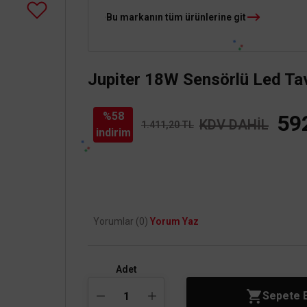
Bu markanın tüm ürünlerine git
Jupiter 18W Sensörlü Led Ta
%58
59
KDV DAHİL
1.411,20 TL
indirim
Yorumlar (0)
Yorum Yaz
Adet
Sepete 