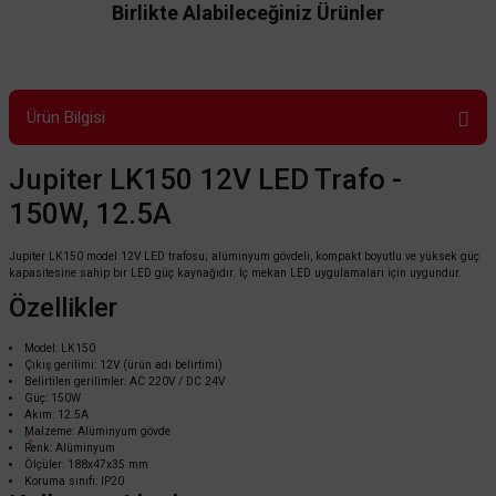
Birlikte Alabileceğiniz Ürünler
Ürün Bilgisi
Jupiter LK150 12V LED Trafo -
150W, 12.5A
Jupiter LK150 model 12V LED trafosu; alüminyum gövdeli, kompakt boyutlu ve yüksek güç
kapasitesine sahip bir LED güç kaynağıdır. İç mekan LED uygulamaları için uygundur.
Özellikler
Model: LK150
Çıkış gerilimi: 12V (ürün adı belirtimi)
Cata
Belirtilen gerilimler: AC 220V / DC 24V
Güç: 150W
Cata Şerit 12v Led Trafosu 150W 12,5A CT-2560
Akım: 12.5A
Malzeme: Alüminyum gövde
Renk: Alüminyum
Ölçüler: 188x47x35 mm
Koruma sınıfı: IP20
528,00 TL