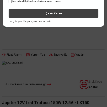
üzerinden bilgilendirmeleri almayı
kabul ediyorum.
Çevir Kazan
Her gün yeni bir şans yarın tekrar çevir
Fiyat Alarmı
Yorum Yaz
Tavsiye Et
Yazdır
Stok Kodu
Bu markanın tüm ürünlerine git
LK150
Jupiter 12V Led Trafosu 150W 12.5A - LK150