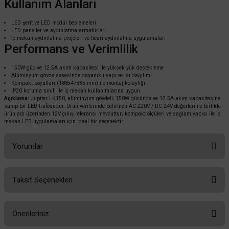
Kullanım Alanları
%58
221,76 TL
KDV DAHİL
LED şerit ve LED modül beslemeleri
LED paneller ve aydınlatma armatürleri
Sepete Ekle
İç mekan aydınlatma projeleri ve ticari aydınlatma uygulamaları
Performans ve Verimlilik
150W güç ve 12.5A akım kapasitesi ile yüksek yük destekleme
Alüminyum gövde sayesinde dayanıklı yapı ve ısı dağılımı
Kompakt boyutları (188x47x35 mm) ile montaj kolaylığı
IP20 koruma sınıfı ile iç mekan kullanımlarına uygun
Açıklama:
Jupiter LK150, alüminyum gövdeli, 150W gücünde ve 12.5A akım kapasitesine
sahip bir LED trafosudur. Ürün verilerinde belirtilen AC 220V / DC 24V değerleri ile birlikte
ürün adı üzerinden 12V çıkış referansı mevcuttur; kompakt ölçüleri ve sağlam yapısı ile iç
mekan LED uygulamaları için ideal bir seçenektir.
Yorumlar
Taksit Seçenekleri
Bu ürüne ilk yorumu siz yapın!
Önerileriniz
ACK
Yorum Yaz