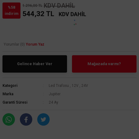
KDV DAHİL
1.296,00 TL
%58
544,32 TL
KDV DAHİL
indirim
Yorumlar (0)
Yorum Yaz
Gelince Haber Ver
Mağazada varmı?
Kategori
Led Trafosu
,
12V
,
24V
Marka
Jupiter
Garanti Süresi
24 Ay