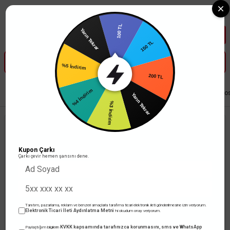
Tüm Banka Kartlarına Vade Farksız 3-5 Taksit Fırsatı Mailorder ile
100 TL
Yarın Tekrar
150 TL
%5 İndirim
200 TL
%4 İndirim
Anasayfa
Led Aydınlatma
Trafolar
Led Trafosu
Jupiter 12V Led Trafo
Yarın Tekrar
%3 İndirim
Kupon Çarkı
Çarkı çevir hemen şansını dene.
Tanıtım, pazarlama, reklam ve benzeri amaçlarla tarafıma ticari elektronik ileti gönderilmesine izin veriyorum.
Elektronik Ticari İleti Aydınlatma Metni
'ni okudum onay veriyorum.
KVKK kapsamında tarafınızca korunmasını, sms ve WhatsApp
Paylaştığım bilgilerin