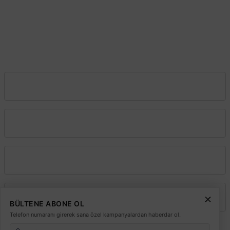
Başakşehir–İstanbul
0212 603 02 02
Şube:
İstoç Toptancılar Çarşısı 6. Ada 2423 Sokak No:81-83 Bağcılar \
İstanbul
0212 243 2323
info@elektrikmarket.com.tr
Vadeli Toptan Satış
Kurumsal
Alışveriş
Üyelik
BÜLTENE ABONE OL
Telefon numaranı girerek sana özel kampanyalardan haberdar ol.