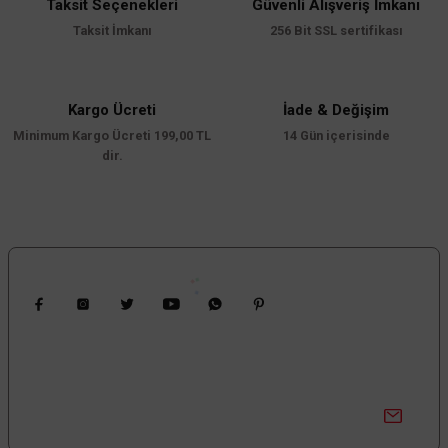
Taksit Seçenekleri
Güvenli Alışveriş İmkanı
Ürün resmi kalitesiz, bozuk veya görüntülenemiyor.
Taksit İmkanı
256 Bit SSL sertifikası
Ürün açıklamasında eksik bilgiler bulunuyor.
Ürün bilgilerinde hatalar bulunuyor.
Ürün fiyatı diğer sitelerden daha pahalı.
Kargo Ücreti
İade & Değişim
Minimum Kargo Ücreti 199,00 TL
Bu ürüne benzer farklı alternatifler olmalı.
14 Gün içerisinde
dir.
Gönder
Bizi Takip Edin
Kampanyalardan Haberdar Ol!
Güncel kampanyalar ve yenilikleri ilk bilen sen ol.