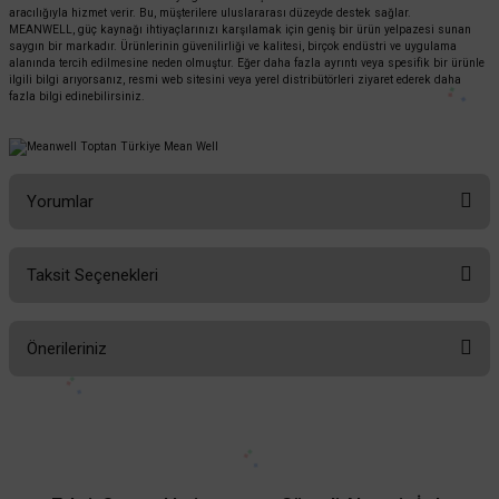
aracılığıyla hizmet verir. Bu, müşterilere uluslararası düzeyde destek sağlar.
MEANWELL, güç kaynağı ihtiyaçlarınızı karşılamak için geniş bir ürün yelpazesi sunan
saygın bir markadır. Ürünlerinin güvenilirliği ve kalitesi, birçok endüstri ve uygulama
alanında tercih edilmesine neden olmuştur. Eğer daha fazla ayrıntı veya spesifik bir ürünle
ilgili bilgi arıyorsanız, resmi web sitesini veya yerel distribütörleri ziyaret ederek daha
fazla bilgi edinebilirsiniz.
Yorumlar
Taksit Seçenekleri
Bu ürüne ilk yorumu siz yapın!
Önerileriniz
Yorum Yaz
Bu ürünün fiyat bilgisi, resim, ürün açıklamalarında ve diğer konularda
yetersiz gördüğünüz noktaları öneri formunu kullanarak tarafımıza
iletebilirsiniz.
Görüş ve önerileriniz için teşekkür ederiz.