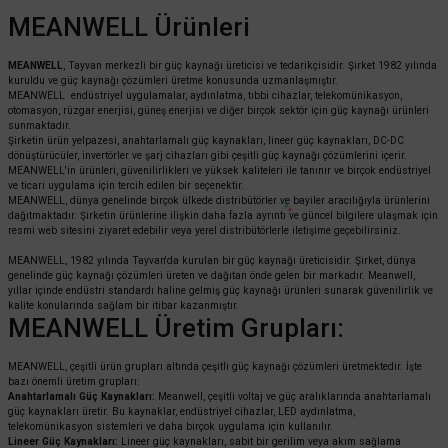
MEANWELL Ürünleri
MEANWELL
, Tayvan merkezli bir güç kaynağı üreticisi ve tedarikçisidir. Şirket 1982 yılında
kuruldu ve güç kaynağı çözümleri üretme konusunda uzmanlaşmıştır.
MEANWELL endüstriyel uygulamalar, aydınlatma, tıbbi cihazlar, telekomünikasyon,
otomasyon, rüzgar enerjisi, güneş enerjisi ve diğer birçok sektör için güç kaynağı ürünleri
sunmaktadır.
Şirketin ürün yelpazesi, anahtarlamalı güç kaynakları, lineer güç kaynakları, DC-DC
dönüştürücüler, invertörler ve şarj cihazları gibi çeşitli güç kaynağı çözümlerini içerir.
MEANWELL'in ürünleri, güvenilirlikleri ve yüksek kaliteleri ile tanınır ve birçok endüstriyel
ve ticari uygulama için tercih edilen bir seçenektir.
MEANWELL, dünya genelinde birçok ülkede distribütörler ve bayiler aracılığıyla ürünlerini
dağıtmaktadır. Şirketin ürünlerine ilişkin daha fazla ayrıntı ve güncel bilgilere ulaşmak için
resmi web sitesini ziyaret edebilir veya yerel distribütörlerle iletişime geçebilirsiniz.
MEANWELL, 1982 yılında Tayvan'da kurulan bir güç kaynağı üreticisidir. Şirket, dünya
genelinde güç kaynağı çözümleri üreten ve dağıtan önde gelen bir markadır. Meanwell,
yıllar içinde endüstri standardı haline gelmiş güç kaynağı ürünleri sunarak güvenilirlik ve
kalite konularında sağlam bir itibar kazanmıştır.
MEANWELL Üretim Grupları:
MEANWELL, çeşitli ürün grupları altında çeşitli güç kaynağı çözümleri üretmektedir. İşte
bazı önemli üretim grupları:
Anahtarlamalı Güç Kaynakları:
Meanwell, çeşitli voltaj ve güç aralıklarında anahtarlamalı
güç kaynakları üretir. Bu kaynaklar, endüstriyel cihazlar, LED aydınlatma,
telekomünikasyon sistemleri ve daha birçok uygulama için kullanılır.
Lineer Güç Kaynakları:
Lineer güç kaynakları, sabit bir gerilim veya akım sağlama