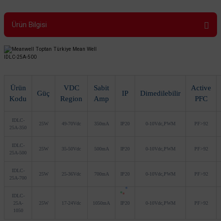
Ürün Bilgisi
IDLC-25A-500
Ürün
VDC
Sabit
Active
Güç
IP
Dimedilebilir
Kodu
Region
Amp
PFC
IDLC-
25W
49-70Vdc
350mA
IP20
0-10Vdc,PWM
PF>92
25A-350
IDLC-
25W
35-50Vdc
500mA
IP20
0-10Vdc,PWM
PF>92
25A-500
IDLC-
25W
25-36Vdc
700mA
IP20
0-10Vdc,PWM
PF>92
25A-700
IDLC-
25A-
25W
17-24Vdc
1050mA
IP20
0-10Vdc,PWM
PF>92
1050