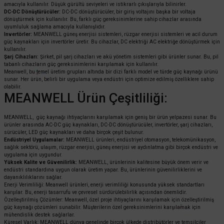
amacıyla kullanılır. Düşük gürültü seviyeleri ve istikrarlı çıkışlarıyla bilinirler.
DC-DC Dönüştürücüler:
DC-DC dönüştürücüler, bir giriş voltajını başka bir voltaja
dönüştürmek için kullanılır. Bu, farklı güç gereksinimlerine sahip cihazlar arasında
uyumluluk sağlama amacıyla kullanışlıdır.
Invertörler:
MEANWELL güneş enerjisi sistemleri, rüzgar enerjisi sistemleri ve acil durum
güç kaynakları için invertörler üretir. Bu cihazlar, DC elektriği AC elektriğe dönüştürmek için
kullanılır.
Şarj Cihazları:
Şirket, pil şarj cihazları ve akü yönetim sistemleri gibi ürünler sunar. Bu, pil
tabanlı cihazların güç gereksinimlerini karşılamak için kullanılır.
Meanwell, bu temel üretim grupları altında bir dizi farklı model ve türde güç kaynağı ürünü
sunar. Her ürün, belirli bir uygulama veya endüstri için optimize edilmiş özelliklere sahip
olabilir.
MEANWELL Ürün Çeşitliliği:
MEANWELL, güç kaynağı ihtiyaçlarını karşılamak için geniş bir ürün yelpazesi sunar. Bu
ürünler arasında AC-DC güç kaynakları, DC-DC dönüştürücüler, invertörler, şarj cihazları,
sürücüler, LED güç kaynakları ve daha birçok çeşit bulunur.
Endüstriyel Uygulamalar:
MEANWELL ürünleri, endüstriyel otomasyon, telekomünikasyon,
sağlık sektörü, ulaşım, rüzgar enerjisi, güneş enerjisi ve aydınlatma gibi birçok endüstri ve
uygulama için uygundur.
Yüksek Kalite ve Güvenilirlik:
MEANWELL, ürünlerinin kalitesine büyük önem verir ve
endüstri standardına uygun olarak üretim yapar. Bu, ürünlerinin güvenilirliklerini ve
dayanıklılıklarını sağlar.
Enerji Verimliliği: Meanwell ürünleri, enerji verimliliği konusunda yüksek standartları
karşılar. Bu, enerji tasarrufu ve çevresel sürdürülebilirlik açısından önemlidir.
Özelleştirilmiş Çözümler: Meanwell, özel proje ihtiyaçlarını karşılamak için özelleştirilmiş
güç kaynağı çözümleri sunabilir. Müşterilerin özel gereksinimlerini karşılamak için
mühendislik destek sağlarlar.
Küresel Varlık: MEANWELL dünya genelinde birçok ülkede distribütörler ve temsilciler