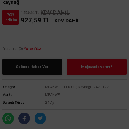
kaynağı
KDV DAHİL
1.520,64 TL
%39
927,59 TL
KDV DAHİL
indirim
Yorumlar (0)
Yorum Yaz
Gelince Haber Ver
Mağazada varmı?
Kategori
MEANWELL LED Güç Kaynağı
,
24V
,
12V
Marka
MEANWELL
Garanti Süresi
24 Ay