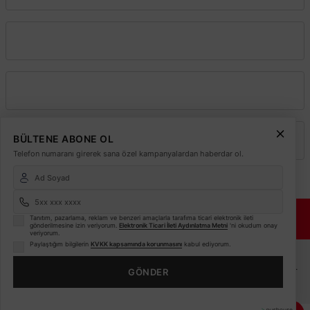
Kurumsal
Alışveriş
BÜLTENE ABONE OL
Üyelik
Telefon numaranı girerek sana özel kampanyalardan haberdar ol.
© 2026
Elektrikmarket.com.tr
Tüm hakları saklıdır.
Sitemiz 256 Bit SSL ile
Tanıtım, pazarlama, reklam ve benzeri amaçlarla tarafıma ticari elektronik ileti
Güvende!
gönderilmesine izin veriyorum.
Elektronik Ticari İleti Aydınlatma Metni
'ni okudum onay
veriyorum.
Paylaştığım bilgilerin
KVKK kapsamında korunmasını
kabul ediyorum.
ETBİS
Sitemiz ETBİS sistemine kayıtlı güvenilir bir e-ticaret sitesidir.
GÖNDER
Bu internet sitesinde, kullanıcı deneyimini