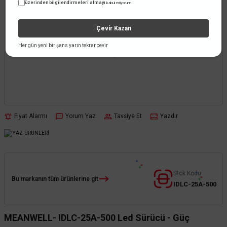
üzerinden bilgilendirmeleri almayı
kabul ediyorum.
Çevir Kazan
Her gün yeni bir şans yarın tekrar çevir
Fiyat Alarmı
Yorum Yaz
Tavsiye Et
Yazdır
Stok Kodu
Bu markanın tüm ürünlerine git
IDLC-25A-500
MEANWELL- IDLC-25A-500 Led Sürücü - Güç