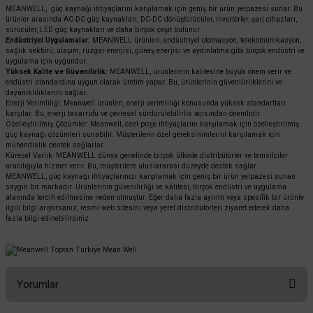
MEANWELL, güç kaynağı ihtiyaçlarını karşılamak için geniş bir ürün yelpazesi sunar. Bu
ürünler arasında AC-DC güç kaynakları, DC-DC dönüştürücüler, invertörler, şarj cihazları,
sürücüler, LED güç kaynakları ve daha birçok çeşit bulunur.
Endüstriyel Uygulamalar:
MEANWELL ürünleri, endüstriyel otomasyon, telekomünikasyon,
sağlık sektörü, ulaşım, rüzgar enerjisi, güneş enerjisi ve aydınlatma gibi birçok endüstri ve
uygulama için uygundur.
Yüksek Kalite ve Güvenilirlik:
MEANWELL, ürünlerinin kalitesine büyük önem verir ve
endüstri standardına uygun olarak üretim yapar. Bu, ürünlerinin güvenilirliklerini ve
dayanıklılıklarını sağlar.
Enerji Verimliliği: Meanwell ürünleri, enerji verimliliği konusunda yüksek standartları
karşılar. Bu, enerji tasarrufu ve çevresel sürdürülebilirlik açısından önemlidir.
Özelleştirilmiş Çözümler: Meanwell, özel proje ihtiyaçlarını karşılamak için özelleştirilmiş
güç kaynağı çözümleri sunabilir. Müşterilerin özel gereksinimlerini karşılamak için
mühendislik destek sağlarlar.
Küresel Varlık: MEANWELL dünya genelinde birçok ülkede distribütörler ve temsilciler
aracılığıyla hizmet verir. Bu, müşterilere uluslararası düzeyde destek sağlar.
MEANWELL, güç kaynağı ihtiyaçlarınızı karşılamak için geniş bir ürün yelpazesi sunan
saygın bir markadır. Ürünlerinin güvenilirliği ve kalitesi, birçok endüstri ve uygulama
alanında tercih edilmesine neden olmuştur. Eğer daha fazla ayrıntı veya spesifik bir ürünle
ilgili bilgi arıyorsanız, resmi web sitesini veya yerel distribütörleri ziyaret ederek daha
fazla bilgi edinebilirsiniz.
Yorumlar