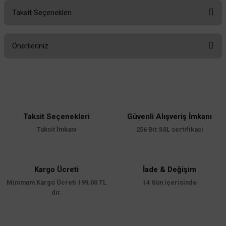
Taksit Seçenekleri
Bu ürüne ilk yorumu siz yapın!
Önerileriniz
Yorum Yaz
Bu ürünün fiyat bilgisi, resim, ürün açıklamalarında ve diğer konularda
yetersiz gördüğünüz noktaları öneri formunu kullanarak tarafımıza
iletebilirsiniz.
Görüş ve önerileriniz için teşekkür ederiz.
Taksit Seçenekleri
Güvenli Alışveriş İmkanı
Ürün resmi kalitesiz, bozuk veya görüntülenemiyor.
Taksit İmkanı
256 Bit SSL sertifikası
Ürün açıklamasında eksik bilgiler bulunuyor.
Ürün bilgilerinde hatalar bulunuyor.
Ürün fiyatı diğer sitelerden daha pahalı.
Kargo Ücreti
İade & Değişim
Minimum Kargo Ücreti 199,00 TL
Bu ürüne benzer farklı alternatifler olmalı.
14 Gün içerisinde
dir.