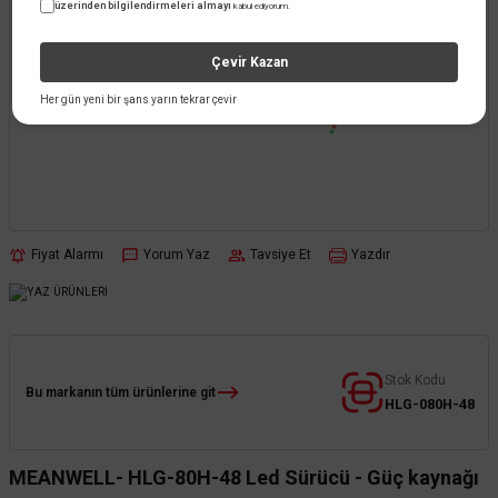
üzerinden bilgilendirmeleri almayı
kabul ediyorum.
Çevir Kazan
Her gün yeni bir şans yarın tekrar çevir
Fiyat Alarmı
Yorum Yaz
Tavsiye Et
Yazdır
Stok Kodu
Bu markanın tüm ürünlerine git
HLG-080H-48
MEANWELL- HLG-80H-48 Led Sürücü - Güç kaynağı