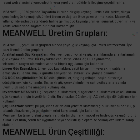
resmi web sitesini ziyaret edebilir veya yerel distribütörlerle iletişime geçebilirsiniz.
MEANWELL, 1982 yılında Tayvan'da kurulan bir güç kaynağı üreticisidir. Şirket, dünya
genelinde güç kaynağı çözümleri üreten ve dağıtan önde gelen bir markadır. Meanwell,
yıllar içinde endüstri standardı haline gelmiş güç kaynağı ürünleri sunarak güvenilirlik ve
kalite konularında sağlam bir itibar kazanmıştır.
MEANWELL Üretim Grupları:
MEANWELL, çeşitli ürün grupları altında çeşitli güç kaynağı çözümleri üretmektedir. İşte
bazı önemli üretim grupları:
Anahtarlamalı Güç Kaynakları:
Meanwell, çeşitli voltaj ve güç aralıklarında anahtarlamalı
güç kaynakları üretir. Bu kaynaklar, endüstriyel cihazlar, LED aydınlatma,
telekomünikasyon sistemleri ve daha birçok uygulama için kullanılır.
Lineer Güç Kaynakları:
Lineer güç kaynakları, sabit bir gerilim veya akım sağlama
amacıyla kullanılır. Düşük gürültü seviyeleri ve istikrarlı çıkışlarıyla bilinirler.
DC-DC Dönüştürücüler:
DC-DC dönüştürücüler, bir giriş voltajını başka bir voltaja
dönüştürmek için kullanılır. Bu, farklı güç gereksinimlerine sahip cihazlar arasında
uyumluluk sağlama amacıyla kullanışlıdır.
Invertörler:
MEANWELL güneş enerjisi sistemleri, rüzgar enerjisi sistemleri ve acil durum
güç kaynakları için invertörler üretir. Bu cihazlar, DC elektriği AC elektriğe dönüştürmek için
kullanılır.
Şarj Cihazları:
Şirket, pil şarj cihazları ve akü yönetim sistemleri gibi ürünler sunar. Bu, pil
tabanlı cihazların güç gereksinimlerini karşılamak için kullanılır.
Meanwell, bu temel üretim grupları altında bir dizi farklı model ve türde güç kaynağı ürünü
sunar. Her ürün, belirli bir uygulama veya endüstri için optimize edilmiş özelliklere sahip
olabilir.
MEANWELL Ürün Çeşitliliği: