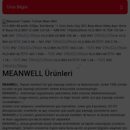
Ürün Bilgisi
HLG-80H-48 width: 500px; font-family: "> Ürün Kodu Güç VDC Amp Akım-Voltaj Ayar Verim
IP Boyut HLG-80H-12 60W 12V 5A ---
%88
IP67 196x62x39mm HLG-80H-15
75W
15V 5A ---
196x62x39mm
196x62x39m
%89
IP67
HLG-80H-20
80W
20V 4A ---
%90
IP67
m
HLG-
80W
196x62x39mm
80W
80H-24
24V 3.4A ---
%91
IP67
HLG-80H-30
30V 2.7A ---
%91
196x62x39mm
80W
%91
196x62x39mm
IP67
HLG-80H-36
36V 2.3A ---
IP67
80W
%91
196x62x39mm
80W
HLG-80H-42
42V 1.95A ---
IP67
HLG-80H-48
48V
%91
196x62x39mm
80W
%91
1.7A ---
IP67
HLG-80H-54
54V 1.5A ---
IP67
196x62x39mm
MEANWELL Ürünleri
MEANWELL
, Tayvan merkezli bir güç kaynağı üreticisi ve tedarikçisidir. Şirket 1982 yılında
kuruldu ve güç kaynağı çözümleri üretme konusunda uzmanlaşmıştır.
MEANWELL endüstriyel uygulamalar, aydınlatma, tıbbi cihazlar, telekomünikasyon,
otomasyon, rüzgar enerjisi, güneş enerjisi ve diğer birçok sektör için güç kaynağı ürünleri
sunmaktadır.
Şirketin ürün yelpazesi, anahtarlamalı güç kaynakları, lineer güç kaynakları, DC-DC
dönüştürücüler, invertörler ve şarj cihazları gibi çeşitli güç kaynağı çözümlerini içerir.
MEANWELL'in ürünleri, güvenilirlikleri ve yüksek kaliteleri ile tanınır ve birçok endüstriyel
ve ticari uygulama için tercih edilen bir seçenektir.
MEANWELL, dünya genelinde birçok ülkede distribütörler ve bayiler aracılığıyla ürünlerini
dağıtmaktadır. Şirketin ürünlerine ilişkin daha fazla ayrıntı ve güncel bilgilere ulaşmak için