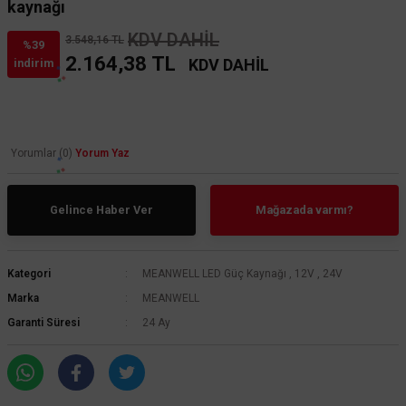
kaynağı
KDV DAHİL
3.548,16 TL
%39
2.164,38 TL
KDV DAHİL
indirim
Yorumlar (0)
Yorum Yaz
Gelince Haber Ver
Mağazada varmı?
Kategori
MEANWELL LED Güç Kaynağı
,
12V
,
24V
Marka
MEANWELL
Garanti Süresi
24 Ay