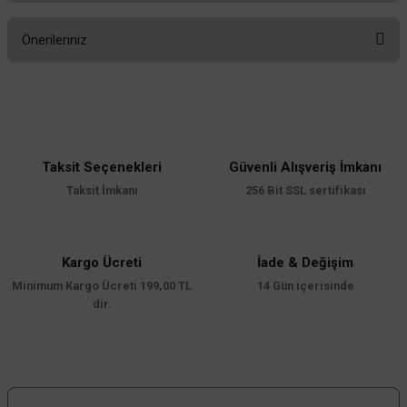
Önerileriniz
Yorum Yaz
Bu ürünün fiyat bilgisi, resim, ürün açıklamalarında ve diğer konularda
yetersiz gördüğünüz noktaları öneri formunu kullanarak tarafımıza
iletebilirsiniz.
Görüş ve önerileriniz için teşekkür ederiz.
Taksit Seçenekleri
Güvenli Alışveriş İmkanı
Ürün resmi kalitesiz, bozuk veya görüntülenemiyor.
Taksit İmkanı
256 Bit SSL sertifikası
Ürün açıklamasında eksik bilgiler bulunuyor.
Ürün bilgilerinde hatalar bulunuyor.
Ürün fiyatı diğer sitelerden daha pahalı.
Kargo Ücreti
İade & Değişim
Minimum Kargo Ücreti 199,00 TL
Bu ürüne benzer farklı alternatifler olmalı.
14 Gün içerisinde
dir.
Gönder