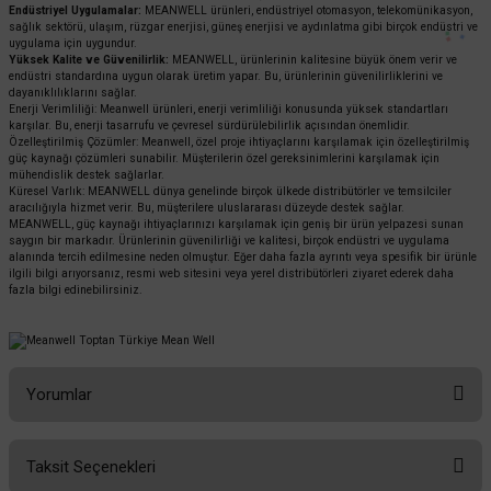
Endüstriyel Uygulamalar:
MEANWELL ürünleri, endüstriyel otomasyon, telekomünikasyon,
sağlık sektörü, ulaşım, rüzgar enerjisi, güneş enerjisi ve aydınlatma gibi birçok endüstri ve
uygulama için uygundur.
Yüksek Kalite ve Güvenilirlik:
MEANWELL, ürünlerinin kalitesine büyük önem verir ve
endüstri standardına uygun olarak üretim yapar. Bu, ürünlerinin güvenilirliklerini ve
dayanıklılıklarını sağlar.
Enerji Verimliliği: Meanwell ürünleri, enerji verimliliği konusunda yüksek standartları
karşılar. Bu, enerji tasarrufu ve çevresel sürdürülebilirlik açısından önemlidir.
Özelleştirilmiş Çözümler: Meanwell, özel proje ihtiyaçlarını karşılamak için özelleştirilmiş
güç kaynağı çözümleri sunabilir. Müşterilerin özel gereksinimlerini karşılamak için
mühendislik destek sağlarlar.
Küresel Varlık: MEANWELL dünya genelinde birçok ülkede distribütörler ve temsilciler
aracılığıyla hizmet verir. Bu, müşterilere uluslararası düzeyde destek sağlar.
MEANWELL, güç kaynağı ihtiyaçlarınızı karşılamak için geniş bir ürün yelpazesi sunan
saygın bir markadır. Ürünlerinin güvenilirliği ve kalitesi, birçok endüstri ve uygulama
alanında tercih edilmesine neden olmuştur. Eğer daha fazla ayrıntı veya spesifik bir ürünle
ilgili bilgi arıyorsanız, resmi web sitesini veya yerel distribütörleri ziyaret ederek daha
fazla bilgi edinebilirsiniz.
Yorumlar
Taksit Seçenekleri
Bu ürüne ilk yorumu siz yapın!