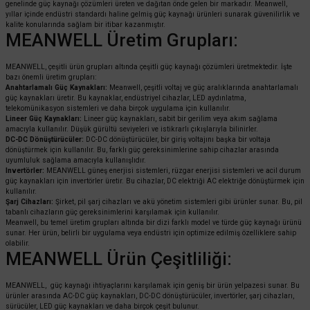
genelinde güç kaynağı çözümleri üreten ve dağıtan önde gelen bir markadır. Meanwell,
yıllar içinde endüstri standardı haline gelmiş güç kaynağı ürünleri sunarak güvenilirlik ve
kalite konularında sağlam bir itibar kazanmıştır.
MEANWELL Üretim Grupları:
MEANWELL, çeşitli ürün grupları altında çeşitli güç kaynağı çözümleri üretmektedir. İşte
bazı önemli üretim grupları:
Anahtarlamalı Güç Kaynakları:
Meanwell, çeşitli voltaj ve güç aralıklarında anahtarlamalı
güç kaynakları üretir. Bu kaynaklar, endüstriyel cihazlar, LED aydınlatma,
telekomünikasyon sistemleri ve daha birçok uygulama için kullanılır.
Lineer Güç Kaynakları:
Lineer güç kaynakları, sabit bir gerilim veya akım sağlama
amacıyla kullanılır. Düşük gürültü seviyeleri ve istikrarlı çıkışlarıyla bilinirler.
DC-DC Dönüştürücüler:
DC-DC dönüştürücüler, bir giriş voltajını başka bir voltaja
dönüştürmek için kullanılır. Bu, farklı güç gereksinimlerine sahip cihazlar arasında
uyumluluk sağlama amacıyla kullanışlıdır.
Invertörler:
MEANWELL güneş enerjisi sistemleri, rüzgar enerjisi sistemleri ve acil durum
güç kaynakları için invertörler üretir. Bu cihazlar, DC elektriği AC elektriğe dönüştürmek için
kullanılır.
Şarj Cihazları:
Şirket, pil şarj cihazları ve akü yönetim sistemleri gibi ürünler sunar. Bu, pil
tabanlı cihazların güç gereksinimlerini karşılamak için kullanılır.
Meanwell, bu temel üretim grupları altında bir dizi farklı model ve türde güç kaynağı ürünü
sunar. Her ürün, belirli bir uygulama veya endüstri için optimize edilmiş özelliklere sahip
olabilir.
MEANWELL Ürün Çeşitliliği:
MEANWELL, güç kaynağı ihtiyaçlarını karşılamak için geniş bir ürün yelpazesi sunar. Bu
ürünler arasında AC-DC güç kaynakları, DC-DC dönüştürücüler, invertörler, şarj cihazları,
sürücüler, LED güç kaynakları ve daha birçok çeşit bulunur.