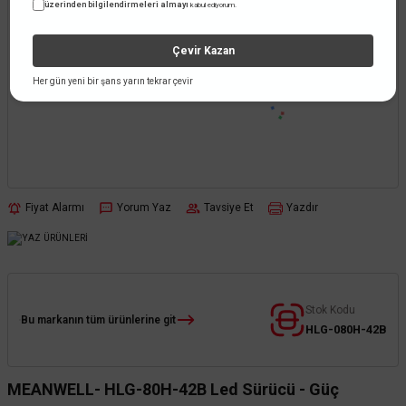
üzerinden bilgilendirmeleri almayı
kabul ediyorum.
Çevir Kazan
Her gün yeni bir şans yarın tekrar çevir
Fiyat Alarmı
Yorum Yaz
Tavsiye Et
Yazdır
Stok Kodu
Bu markanın tüm ürünlerine git
HLG-080H-42B
MEANWELL- HLG-80H-42B Led Sürücü - Güç