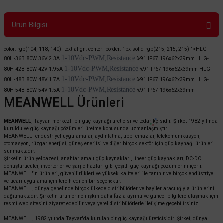
Ürün Bilgisi
color: rgb(104, 118, 140); text-align: center; border: 1px solid rgb(215, 215, 215);">HLG-
1-10Vdc-PWM,Resistance
80H-36B
80W
36V 2.3A
%91
IP67
196x62x39mm
HLG-
1-10Vdc-PWM,Resistance
80H-42B
80W
42V 1.95A
%91
IP67
196x62x39mm
HLG-
1-10Vdc-PWM,Resistance
80H-48B
80W
48V 1.7A
%91
IP67
196x62x39mm
HLG-
1-10Vdc-PWM,Resistance
80H-54B
80W
54V 1.5A
%91
IP67
196x62x39mm
MEANWELL Ürünleri
MEANWELL
, Tayvan merkezli bir güç kaynağı üreticisi ve tedarikçisidir. Şirket 1982 yılında
kuruldu ve güç kaynağı çözümleri üretme konusunda uzmanlaşmıştır.
MEANWELL endüstriyel uygulamalar, aydınlatma, tıbbi cihazlar, telekomünikasyon,
otomasyon, rüzgar enerjisi, güneş enerjisi ve diğer birçok sektör için güç kaynağı ürünleri
sunmaktadır.
Şirketin ürün yelpazesi, anahtarlamalı güç kaynakları, lineer güç kaynakları, DC-DC
dönüştürücüler, invertörler ve şarj cihazları gibi çeşitli güç kaynağı çözümlerini içerir.
MEANWELL'in ürünleri, güvenilirlikleri ve yüksek kaliteleri ile tanınır ve birçok endüstriyel
ve ticari uygulama için tercih edilen bir seçenektir.
MEANWELL, dünya genelinde birçok ülkede distribütörler ve bayiler aracılığıyla ürünlerini
dağıtmaktadır. Şirketin ürünlerine ilişkin daha fazla ayrıntı ve güncel bilgilere ulaşmak için
resmi web sitesini ziyaret edebilir veya yerel distribütörlerle iletişime geçebilirsiniz.
MEANWELL, 1982 yılında Tayvan'da kurulan bir güç kaynağı üreticisidir. Şirket, dünya