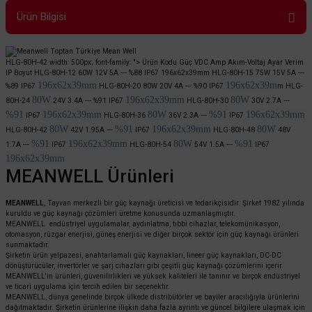
Ürün Bilgisi
HLG-80H-42 width: 500px; font-family: "> Ürün Kodu Güç VDC Amp Akım-Voltaj Ayar Verim
IP Boyut HLG-80H-12 60W 12V 5A ---
%88
IP67 196x62x39mm HLG-80H-15
75W
15V 5A ---
196x62x39mm
196x62x39m
%89
IP67
HLG-80H-20
80W
20V 4A ---
%90
IP67
m
HLG-
80W
196x62x39mm
80W
80H-24
24V 3.4A ---
%91
IP67
HLG-80H-30
30V 2.7A ---
%91
196x62x39mm
80W
%91
196x62x39mm
IP67
HLG-80H-36
36V 2.3A ---
IP67
80W
%91
196x62x39mm
80W
HLG-80H-42
42V 1.95A ---
IP67
HLG-80H-48
48V
%91
196x62x39mm
80W
%91
1.7A ---
IP67
HLG-80H-54
54V 1.5A ---
IP67
196x62x39mm
MEANWELL Ürünleri
MEANWELL
, Tayvan merkezli bir güç kaynağı üreticisi ve tedarikçisidir. Şirket 1982 yılında
kuruldu ve güç kaynağı çözümleri üretme konusunda uzmanlaşmıştır.
MEANWELL endüstriyel uygulamalar, aydınlatma, tıbbi cihazlar, telekomünikasyon,
otomasyon, rüzgar enerjisi, güneş enerjisi ve diğer birçok sektör için güç kaynağı ürünleri
sunmaktadır.
Şirketin ürün yelpazesi, anahtarlamalı güç kaynakları, lineer güç kaynakları, DC-DC
dönüştürücüler, invertörler ve şarj cihazları gibi çeşitli güç kaynağı çözümlerini içerir.
MEANWELL'in ürünleri, güvenilirlikleri ve yüksek kaliteleri ile tanınır ve birçok endüstriyel
ve ticari uygulama için tercih edilen bir seçenektir.
MEANWELL, dünya genelinde birçok ülkede distribütörler ve bayiler aracılığıyla ürünlerini
dağıtmaktadır. Şirketin ürünlerine ilişkin daha fazla ayrıntı ve güncel bilgilere ulaşmak için