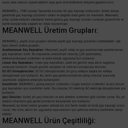
resmi web sitesini ziyaret edebilir veya yerel distribütörlerle iletişime geçebilirsiniz.
MEANWELL, 1982 yılında Tayvan'da kurulan bir güç kaynağı üreticisidir. Şirket, dünya
genelinde güç kaynağı çözümleri üreten ve dağıtan önde gelen bir markadır. Meanwell,
yıllar içinde endüstri standardı haline gelmiş güç kaynağı ürünleri sunarak güvenilirlik ve
kalite konularında sağlam bir itibar kazanmıştır.
MEANWELL Üretim Grupları:
MEANWELL, çeşitli ürün grupları altında çeşitli güç kaynağı çözümleri üretmektedir. İşte
bazı önemli üretim grupları:
Anahtarlamalı Güç Kaynakları:
Meanwell, çeşitli voltaj ve güç aralıklarında anahtarlamalı
güç kaynakları üretir. Bu kaynaklar, endüstriyel cihazlar, LED aydınlatma,
telekomünikasyon sistemleri ve daha birçok uygulama için kullanılır.
Lineer Güç Kaynakları:
Lineer güç kaynakları, sabit bir gerilim veya akım sağlama
amacıyla kullanılır. Düşük gürültü seviyeleri ve istikrarlı çıkışlarıyla bilinirler.
DC-DC Dönüştürücüler:
DC-DC dönüştürücüler, bir giriş voltajını başka bir voltaja
dönüştürmek için kullanılır. Bu, farklı güç gereksinimlerine sahip cihazlar arasında
uyumluluk sağlama amacıyla kullanışlıdır.
Invertörler:
MEANWELL güneş enerjisi sistemleri, rüzgar enerjisi sistemleri ve acil durum
güç kaynakları için invertörler üretir. Bu cihazlar, DC elektriği AC elektriğe dönüştürmek için
kullanılır.
Şarj Cihazları:
Şirket, pil şarj cihazları ve akü yönetim sistemleri gibi ürünler sunar. Bu, pil
tabanlı cihazların güç gereksinimlerini karşılamak için kullanılır.
Meanwell, bu temel üretim grupları altında bir dizi farklı model ve türde güç kaynağı ürünü
sunar. Her ürün, belirli bir uygulama veya endüstri için optimize edilmiş özelliklere sahip
olabilir.
MEANWELL Ürün Çeşitliliği: