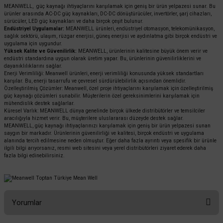
MEANWELL, güç kaynağı ihtiyaçlarını karşılamak için geniş bir ürün yelpazesi sunar. Bu
ürünler arasında AC-DC güç kaynakları, DC-DC dönüştürücüler, invertörler, şarj cihazları,
sürücüler, LED güç kaynakları ve daha birçok çeşit bulunur.
Endüstriyel Uygulamalar:
MEANWELL ürünleri, endüstriyel otomasyon, telekomünikasyon,
sağlık sektörü, ulaşım, rüzgar enerjisi, güneş enerjisi ve aydınlatma gibi birçok endüstri ve
uygulama için uygundur.
Yüksek Kalite ve Güvenilirlik:
MEANWELL, ürünlerinin kalitesine büyük önem verir ve
endüstri standardına uygun olarak üretim yapar. Bu, ürünlerinin güvenilirliklerini ve
dayanıklılıklarını sağlar.
Enerji Verimliliği: Meanwell ürünleri, enerji verimliliği konusunda yüksek standartları
karşılar. Bu, enerji tasarrufu ve çevresel sürdürülebilirlik açısından önemlidir.
Özelleştirilmiş Çözümler: Meanwell, özel proje ihtiyaçlarını karşılamak için özelleştirilmiş
güç kaynağı çözümleri sunabilir. Müşterilerin özel gereksinimlerini karşılamak için
mühendislik destek sağlarlar.
Küresel Varlık: MEANWELL dünya genelinde birçok ülkede distribütörler ve temsilciler
aracılığıyla hizmet verir. Bu, müşterilere uluslararası düzeyde destek sağlar.
MEANWELL, güç kaynağı ihtiyaçlarınızı karşılamak için geniş bir ürün yelpazesi sunan
saygın bir markadır. Ürünlerinin güvenilirliği ve kalitesi, birçok endüstri ve uygulama
alanında tercih edilmesine neden olmuştur. Eğer daha fazla ayrıntı veya spesifik bir ürünle
ilgili bilgi arıyorsanız, resmi web sitesini veya yerel distribütörleri ziyaret ederek daha
fazla bilgi edinebilirsiniz.
Yorumlar