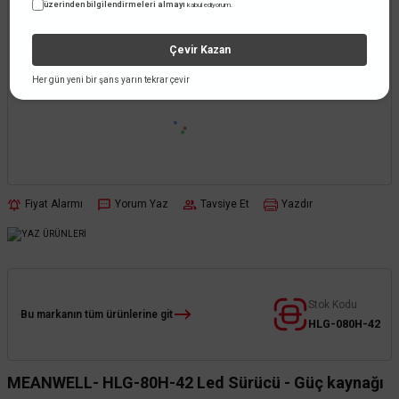
üzerinden bilgilendirmeleri almayı
kabul ediyorum.
Çevir Kazan
Her gün yeni bir şans yarın tekrar çevir
Fiyat Alarmı
Yorum Yaz
Tavsiye Et
Yazdır
Stok Kodu
Bu markanın tüm ürünlerine git
HLG-080H-42
MEANWELL- HLG-80H-42 Led Sürücü - Güç kaynağı