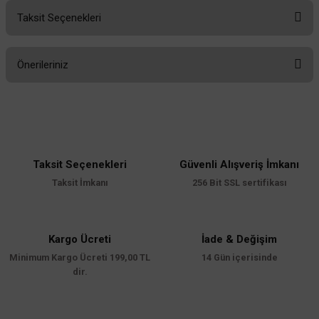
Taksit Seçenekleri
Bu ürüne ilk yorumu siz yapın!
Önerileriniz
Yorum Yaz
Bu ürünün fiyat bilgisi, resim, ürün açıklamalarında ve diğer konularda
yetersiz gördüğünüz noktaları öneri formunu kullanarak tarafımıza
iletebilirsiniz.
Görüş ve önerileriniz için teşekkür ederiz.
Taksit Seçenekleri
Güvenli Alışveriş İmkanı
Ürün resmi kalitesiz, bozuk veya görüntülenemiyor.
Taksit İmkanı
256 Bit SSL sertifikası
Ürün açıklamasında eksik bilgiler bulunuyor.
Ürün bilgilerinde hatalar bulunuyor.
Ürün fiyatı diğer sitelerden daha pahalı.
Kargo Ücreti
İade & Değişim
Minimum Kargo Ücreti 199,00 TL
Bu ürüne benzer farklı alternatifler olmalı.
14 Gün içerisinde
dir.