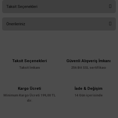
Taksit Seçenekleri
Bu ürüne ilk yorumu siz yapın!
Önerileriniz
Yorum Yaz
Bu ürünün fiyat bilgisi, resim, ürün açıklamalarında ve diğer konularda
yetersiz gördüğünüz noktaları öneri formunu kullanarak tarafımıza
iletebilirsiniz.
Görüş ve önerileriniz için teşekkür ederiz.
Taksit Seçenekleri
Güvenli Alışveriş İmkanı
Ürün resmi kalitesiz, bozuk veya görüntülenemiyor.
Taksit İmkanı
256 Bit SSL sertifikası
Ürün açıklamasında eksik bilgiler bulunuyor.
Ürün bilgilerinde hatalar bulunuyor.
Ürün fiyatı diğer sitelerden daha pahalı.
Kargo Ücreti
İade & Değişim
Minimum Kargo Ücreti 199,00 TL
Bu ürüne benzer farklı alternatifler olmalı.
14 Gün içerisinde
dir.