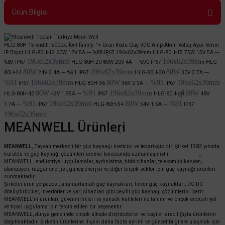
Ürün Bilgisi
HLG-80H-15 width: 500px; font-family: "> Ürün Kodu Güç VDC Amp Akım-Voltaj Ayar Verim
IP Boyut HLG-80H-12 60W 12V 5A ---
%88
IP67 196x62x39mm HLG-80H-15
75W
15V 5A ---
196x62x39mm
196x62x39m
%89
IP67
HLG-80H-20
80W
20V 4A ---
%90
IP67
m
HLG-
80W
196x62x39mm
80W
80H-24
24V 3.4A ---
%91
IP67
HLG-80H-30
30V 2.7A ---
%91
196x62x39mm
80W
%91
196x62x39mm
IP67
HLG-80H-36
36V 2.3A ---
IP67
80W
%91
196x62x39mm
80W
HLG-80H-42
42V 1.95A ---
IP67
HLG-80H-48
48V
%91
196x62x39mm
80W
%91
1.7A ---
IP67
HLG-80H-54
54V 1.5A ---
IP67
196x62x39mm
MEANWELL Ürünleri
MEANWELL
, Tayvan merkezli bir güç kaynağı üreticisi ve tedarikçisidir. Şirket 1982 yılında
kuruldu ve güç kaynağı çözümleri üretme konusunda uzmanlaşmıştır.
MEANWELL endüstriyel uygulamalar, aydınlatma, tıbbi cihazlar, telekomünikasyon,
otomasyon, rüzgar enerjisi, güneş enerjisi ve diğer birçok sektör için güç kaynağı ürünleri
sunmaktadır.
Şirketin ürün yelpazesi, anahtarlamalı güç kaynakları, lineer güç kaynakları, DC-DC
dönüştürücüler, invertörler ve şarj cihazları gibi çeşitli güç kaynağı çözümlerini içerir.
MEANWELL'in ürünleri, güvenilirlikleri ve yüksek kaliteleri ile tanınır ve birçok endüstriyel
ve ticari uygulama için tercih edilen bir seçenektir.
MEANWELL, dünya genelinde birçok ülkede distribütörler ve bayiler aracılığıyla ürünlerini
dağıtmaktadır. Şirketin ürünlerine ilişkin daha fazla ayrıntı ve güncel bilgilere ulaşmak için