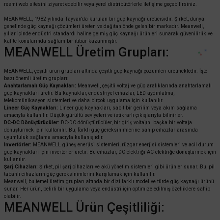
resmi web sitesini ziyaret edebilir veya yerel distribütörlerle iletişime geçebilirsiniz.
MEANWELL, 1982 yılında Tayvan'da kurulan bir güç kaynağı üreticisidir. Şirket, dünya
genelinde güç kaynağı çözümleri üreten ve dağıtan önde gelen bir markadır. Meanwell,
yıllar içinde endüstri standardı haline gelmiş güç kaynağı ürünleri sunarak güvenilirlik ve
kalite konularında sağlam bir itibar kazanmıştır.
MEANWELL Üretim Grupları:
MEANWELL, çeşitli ürün grupları altında çeşitli güç kaynağı çözümleri üretmektedir. İşte
bazı önemli üretim grupları:
Anahtarlamalı Güç Kaynakları:
Meanwell, çeşitli voltaj ve güç aralıklarında anahtarlamalı
güç kaynakları üretir. Bu kaynaklar, endüstriyel cihazlar, LED aydınlatma,
telekomünikasyon sistemleri ve daha birçok uygulama için kullanılır.
Lineer Güç Kaynakları:
Lineer güç kaynakları, sabit bir gerilim veya akım sağlama
amacıyla kullanılır. Düşük gürültü seviyeleri ve istikrarlı çıkışlarıyla bilinirler.
DC-DC Dönüştürücüler:
DC-DC dönüştürücüler, bir giriş voltajını başka bir voltaja
dönüştürmek için kullanılır. Bu, farklı güç gereksinimlerine sahip cihazlar arasında
uyumluluk sağlama amacıyla kullanışlıdır.
Invertörler:
MEANWELL güneş enerjisi sistemleri, rüzgar enerjisi sistemleri ve acil durum
güç kaynakları için invertörler üretir. Bu cihazlar, DC elektriği AC elektriğe dönüştürmek için
kullanılır.
Şarj Cihazları:
Şirket, pil şarj cihazları ve akü yönetim sistemleri gibi ürünler sunar. Bu, pil
tabanlı cihazların güç gereksinimlerini karşılamak için kullanılır.
Meanwell, bu temel üretim grupları altında bir dizi farklı model ve türde güç kaynağı ürünü
sunar. Her ürün, belirli bir uygulama veya endüstri için optimize edilmiş özelliklere sahip
olabilir.
MEANWELL Ürün Çeşitliliği: