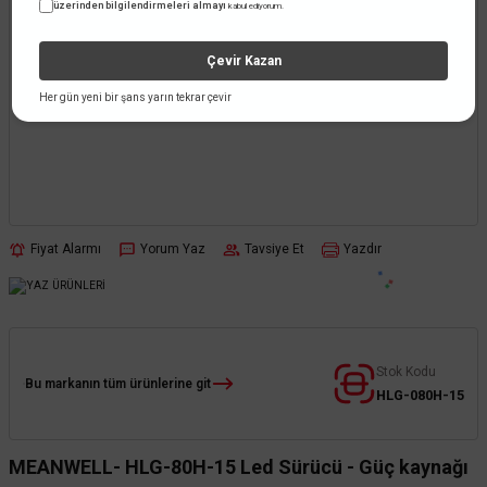
üzerinden bilgilendirmeleri almayı
kabul ediyorum.
Çevir Kazan
Her gün yeni bir şans yarın tekrar çevir
Fiyat Alarmı
Yorum Yaz
Tavsiye Et
Yazdır
Stok Kodu
Bu markanın tüm ürünlerine git
HLG-080H-15
MEANWELL- HLG-80H-15 Led Sürücü - Güç kaynağı