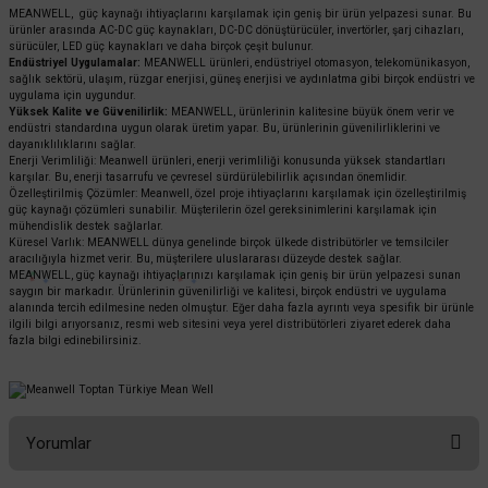
MEANWELL, güç kaynağı ihtiyaçlarını karşılamak için geniş bir ürün yelpazesi sunar. Bu
ürünler arasında AC-DC güç kaynakları, DC-DC dönüştürücüler, invertörler, şarj cihazları,
sürücüler, LED güç kaynakları ve daha birçok çeşit bulunur.
Endüstriyel Uygulamalar:
MEANWELL ürünleri, endüstriyel otomasyon, telekomünikasyon,
sağlık sektörü, ulaşım, rüzgar enerjisi, güneş enerjisi ve aydınlatma gibi birçok endüstri ve
uygulama için uygundur.
Yüksek Kalite ve Güvenilirlik:
MEANWELL, ürünlerinin kalitesine büyük önem verir ve
endüstri standardına uygun olarak üretim yapar. Bu, ürünlerinin güvenilirliklerini ve
dayanıklılıklarını sağlar.
Enerji Verimliliği: Meanwell ürünleri, enerji verimliliği konusunda yüksek standartları
karşılar. Bu, enerji tasarrufu ve çevresel sürdürülebilirlik açısından önemlidir.
Özelleştirilmiş Çözümler: Meanwell, özel proje ihtiyaçlarını karşılamak için özelleştirilmiş
güç kaynağı çözümleri sunabilir. Müşterilerin özel gereksinimlerini karşılamak için
mühendislik destek sağlarlar.
Küresel Varlık: MEANWELL dünya genelinde birçok ülkede distribütörler ve temsilciler
aracılığıyla hizmet verir. Bu, müşterilere uluslararası düzeyde destek sağlar.
MEANWELL, güç kaynağı ihtiyaçlarınızı karşılamak için geniş bir ürün yelpazesi sunan
saygın bir markadır. Ürünlerinin güvenilirliği ve kalitesi, birçok endüstri ve uygulama
alanında tercih edilmesine neden olmuştur. Eğer daha fazla ayrıntı veya spesifik bir ürünle
ilgili bilgi arıyorsanız, resmi web sitesini veya yerel distribütörleri ziyaret ederek daha
fazla bilgi edinebilirsiniz.
Yorumlar