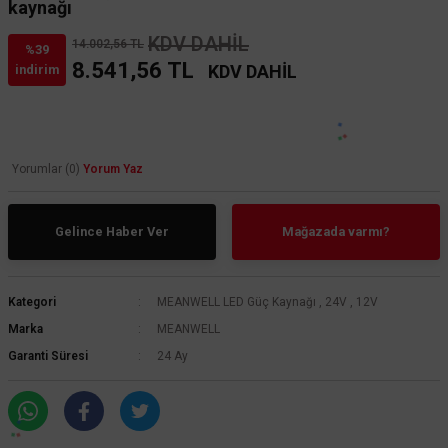
kaynağı
KDV DAHİL
14.002,56 TL
%39
8.541,56 TL
KDV DAHİL
indirim
Yorumlar (0)
Yorum Yaz
Gelince Haber Ver
Mağazada varmı?
Kategori
MEANWELL LED Güç Kaynağı
,
24V
,
12V
Marka
MEANWELL
Garanti Süresi
24 Ay