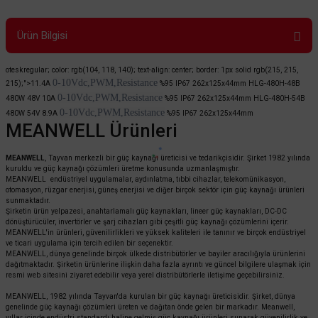
Ürün Bilgisi
oteskregular; color: rgb(104, 118, 140); text-align: center; border: 1px solid rgb(215, 215,
0-10Vdc,PWM,Resistance
215);">11.4A
%95
IP67
262x125x44mm
HLG-480H-48B
0-10Vdc,PWM,Resistance
480
W
48V 10A
%95
IP67
262x125x44mm
HLG-480H-54B
0-10Vdc,PWM,Resistance
480
W
54V 8.9A
%95
IP67
262x125x44mm
MEANWELL Ürünleri
MEANWELL
, Tayvan merkezli bir güç kaynağı üreticisi ve tedarikçisidir. Şirket 1982 yılında
kuruldu ve güç kaynağı çözümleri üretme konusunda uzmanlaşmıştır.
MEANWELL endüstriyel uygulamalar, aydınlatma, tıbbi cihazlar, telekomünikasyon,
otomasyon, rüzgar enerjisi, güneş enerjisi ve diğer birçok sektör için güç kaynağı ürünleri
sunmaktadır.
Şirketin ürün yelpazesi, anahtarlamalı güç kaynakları, lineer güç kaynakları, DC-DC
dönüştürücüler, invertörler ve şarj cihazları gibi çeşitli güç kaynağı çözümlerini içerir.
MEANWELL'in ürünleri, güvenilirlikleri ve yüksek kaliteleri ile tanınır ve birçok endüstriyel
ve ticari uygulama için tercih edilen bir seçenektir.
MEANWELL, dünya genelinde birçok ülkede distribütörler ve bayiler aracılığıyla ürünlerini
dağıtmaktadır. Şirketin ürünlerine ilişkin daha fazla ayrıntı ve güncel bilgilere ulaşmak için
resmi web sitesini ziyaret edebilir veya yerel distribütörlerle iletişime geçebilirsiniz.
MEANWELL, 1982 yılında Tayvan'da kurulan bir güç kaynağı üreticisidir. Şirket, dünya
genelinde güç kaynağı çözümleri üreten ve dağıtan önde gelen bir markadır. Meanwell,
yıllar içinde endüstri standardı haline gelmiş güç kaynağı ürünleri sunarak güvenilirlik ve