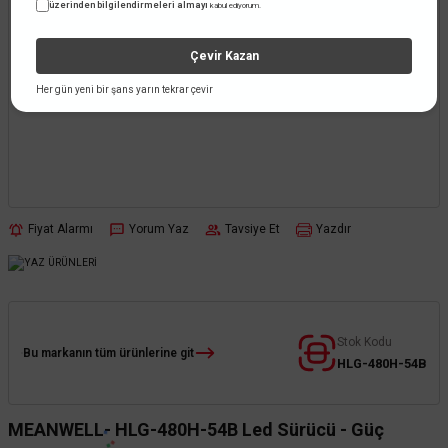
üzerinden bilgilendirmeleri almayı
kabul ediyorum.
Çevir Kazan
Her gün yeni bir şans yarın tekrar çevir
Fiyat Alarmı
Yorum Yaz
Tavsiye Et
Yazdır
Stok Kodu
Bu markanın tüm ürünlerine git
HLG-480H-54B
MEANWELL- HLG-480H-54B Led Sürücü - Güç