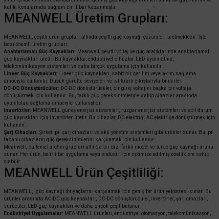
kalite konularında sağlam bir itibar kazanmıştır.
MEANWELL Üretim Grupları:
MEANWELL, çeşitli ürün grupları altında çeşitli güç kaynağı çözümleri üretmektedir. İşte
bazı önemli üretim grupları:
Anahtarlamalı Güç Kaynakları:
Meanwell, çeşitli voltaj ve güç aralıklarında anahtarlamalı
güç kaynakları üretir. Bu kaynaklar, endüstriyel cihazlar, LED aydınlatma,
telekomünikasyon sistemleri ve daha birçok uygulama için kullanılır.
Lineer Güç Kaynakları:
Lineer güç kaynakları, sabit bir gerilim veya akım sağlama
amacıyla kullanılır. Düşük gürültü seviyeleri ve istikrarlı çıkışlarıyla bilinirler.
DC-DC Dönüştürücüler:
DC-DC dönüştürücüler, bir giriş voltajını başka bir voltaja
dönüştürmek için kullanılır. Bu, farklı güç gereksinimlerine sahip cihazlar arasında
uyumluluk sağlama amacıyla kullanışlıdır.
Invertörler:
MEANWELL güneş enerjisi sistemleri, rüzgar enerjisi sistemleri ve acil durum
güç kaynakları için invertörler üretir. Bu cihazlar, DC elektriği AC elektriğe dönüştürmek için
kullanılır.
Şarj Cihazları:
Şirket, pil şarj cihazları ve akü yönetim sistemleri gibi ürünler sunar. Bu, pil
tabanlı cihazların güç gereksinimlerini karşılamak için kullanılır.
Meanwell, bu temel üretim grupları altında bir dizi farklı model ve türde güç kaynağı ürünü
sunar. Her ürün, belirli bir uygulama veya endüstri için optimize edilmiş özelliklere sahip
olabilir.
MEANWELL Ürün Çeşitliliği:
MEANWELL, güç kaynağı ihtiyaçlarını karşılamak için geniş bir ürün yelpazesi sunar. Bu
ürünler arasında AC-DC güç kaynakları, DC-DC dönüştürücüler, invertörler, şarj cihazları,
sürücüler, LED güç kaynakları ve daha birçok çeşit bulunur.
Endüstriyel Uygulamalar:
MEANWELL ürünleri, endüstriyel otomasyon, telekomünikasyon,