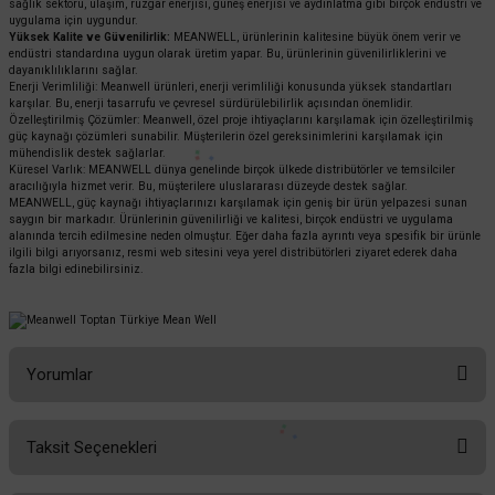
sağlık sektörü, ulaşım, rüzgar enerjisi, güneş enerjisi ve aydınlatma gibi birçok endüstri ve
uygulama için uygundur.
Yüksek Kalite ve Güvenilirlik:
MEANWELL, ürünlerinin kalitesine büyük önem verir ve
endüstri standardına uygun olarak üretim yapar. Bu, ürünlerinin güvenilirliklerini ve
dayanıklılıklarını sağlar.
Enerji Verimliliği: Meanwell ürünleri, enerji verimliliği konusunda yüksek standartları
karşılar. Bu, enerji tasarrufu ve çevresel sürdürülebilirlik açısından önemlidir.
Özelleştirilmiş Çözümler: Meanwell, özel proje ihtiyaçlarını karşılamak için özelleştirilmiş
güç kaynağı çözümleri sunabilir. Müşterilerin özel gereksinimlerini karşılamak için
mühendislik destek sağlarlar.
Küresel Varlık: MEANWELL dünya genelinde birçok ülkede distribütörler ve temsilciler
aracılığıyla hizmet verir. Bu, müşterilere uluslararası düzeyde destek sağlar.
MEANWELL, güç kaynağı ihtiyaçlarınızı karşılamak için geniş bir ürün yelpazesi sunan
saygın bir markadır. Ürünlerinin güvenilirliği ve kalitesi, birçok endüstri ve uygulama
alanında tercih edilmesine neden olmuştur. Eğer daha fazla ayrıntı veya spesifik bir ürünle
ilgili bilgi arıyorsanız, resmi web sitesini veya yerel distribütörleri ziyaret ederek daha
fazla bilgi edinebilirsiniz.
Yorumlar
Taksit Seçenekleri
Bu ürüne ilk yorumu siz yapın!