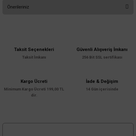
Önerileriniz
Yorum Yaz
Bu ürünün fiyat bilgisi, resim, ürün açıklamalarında ve diğer konularda
yetersiz gördüğünüz noktaları öneri formunu kullanarak tarafımıza
iletebilirsiniz.
Görüş ve önerileriniz için teşekkür ederiz.
Taksit Seçenekleri
Güvenli Alışveriş İmkanı
Ürün resmi kalitesiz, bozuk veya görüntülenemiyor.
Taksit İmkanı
256 Bit SSL sertifikası
Ürün açıklamasında eksik bilgiler bulunuyor.
Ürün bilgilerinde hatalar bulunuyor.
Ürün fiyatı diğer sitelerden daha pahalı.
Kargo Ücreti
İade & Değişim
Minimum Kargo Ücreti 199,00 TL
Bu ürüne benzer farklı alternatifler olmalı.
14 Gün içerisinde
dir.
Gönder
Bizi Takip Edin