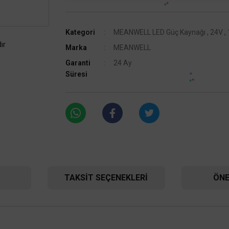
Kategori
MEANWELL LED Güç Kaynağı
,
24V
,
ır
Marka
MEANWELL
Garanti
24 Ay
Süresi
TAKSIT SEÇENEKLERI
ÖNE