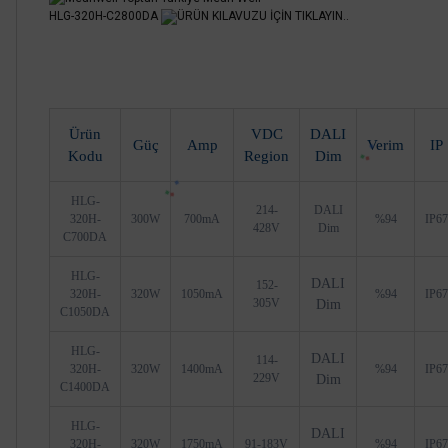
HLG-320H-C2800DA
ÜRÜN KILAVUZU İÇİN TIKLAYIN..
Ürün
VDC
DALI
Güç
Amp
Verim
IP
Kodu
Region
Dim
HLG-
214-
DALI
320H-
300W
700mA
%94
IP67
428V
Dim
C700DA
HLG-
DALI
152-
320H-
320W
1050mA
%94
IP67
305V
Dim
C1050DA
HLG-
DALI
114-
320H-
320W
1400mA
%94
IP67
229V
Dim
C1400DA
HLG-
DALI
320H-
320W
1750mA
91-183V
%94
IP67