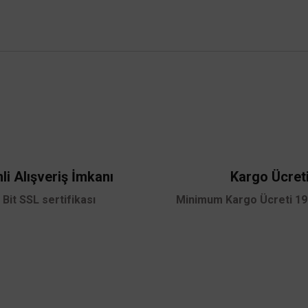
 yetersiz gördüğünüz noktaları öneri formunu kullanarak tarafımıza iletebilirsini
Bu ürüne ilk yorumu siz yapın!
Yorum Yaz
li Alışveriş İmkanı
Kargo Ücret
 Bit SSL sertifikası
Minimum Kargo Ücreti 199
Gönder