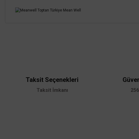
Bu ürünün fiyat bilgisi, resim, ürün açıklamalarında ve diğer konularda
Görüş ve önerileriniz için teşekkür ederiz.
Ürün resmi kalitesiz, bozuk veya görüntülenemiyor.
Ürün açıklamasında eksik bilgiler bulunuyor.
Ürün bilgilerinde hatalar bulunuyor.
Taksit Seçenekleri
Güven
Ürün fiyatı diğer sitelerden daha pahalı.
Taksit İmkanı
256
Bu ürüne benzer farklı alternatifler olmalı.