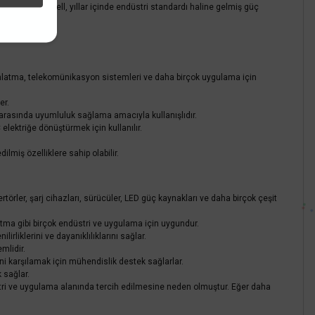
kadır. Meanwell, yıllar içinde endüstri standardı haline gelmiş güç
ydınlatma, telekomünikasyon sistemleri ve daha birçok uygulama için
er.
ar arasında uyumluluk sağlama amacıyla kullanışlıdır.
elektriğe dönüştürmek için kullanılır.
ilmiş özelliklere sahip olabilir.
örler, şarj cihazları, sürücüler, LED güç kaynakları ve daha birçok çeşit
tma gibi birçok endüstri ve uygulama için uygundur.
liklerini ve dayanıklılıklarını sağlar.
mlidir.
ini karşılamak için mühendislik destek sağlarlar.
 sağlar.
düstri ve uygulama alanında tercih edilmesine neden olmuştur. Eğer daha