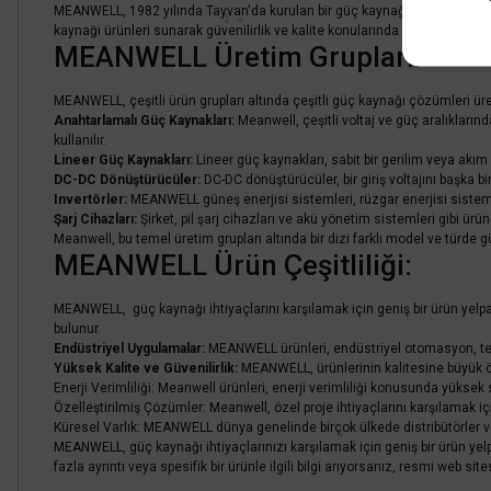
MEANWELL, 1982 yılında Tayvan'da kurulan bir güç kaynağı üreticisidir. Ş
kaynağı ürünleri sunarak güvenilirlik ve kalite konularında sağlam bir itib
MEANWELL Üretim Grupları:
MEANWELL, çeşitli ürün grupları altında çeşitli güç kaynağı çözümleri üre
Anahtarlamalı Güç Kaynakları:
Meanwell, çeşitli voltaj ve güç aralıkları
kullanılır.
Lineer Güç Kaynakları:
Lineer güç kaynakları, sabit bir gerilim veya akım sa
DC-DC Dönüştürücüler:
DC-DC dönüştürücüler, bir giriş voltajını başka b
Invertörler:
MEANWELL güneş enerjisi sistemleri, rüzgar enerjisi sistemler
Şarj Cihazları:
Şirket, pil şarj cihazları ve akü yönetim sistemleri gibi ürün
Meanwell, bu temel üretim grupları altında bir dizi farklı model ve türde g
MEANWELL Ürün Çeşitliliği:
MEANWELL, güç kaynağı ihtiyaçlarını karşılamak için geniş bir ürün yelpa
bulunur.
Endüstriyel Uygulamalar:
MEANWELL ürünleri, endüstriyel otomasyon, tele
Yüksek Kalite ve Güvenilirlik:
MEANWELL, ürünlerinin kalitesine büyük öne
Enerji Verimliliği: Meanwell ürünleri, enerji verimliliği konusunda yüksek s
Özelleştirilmiş Çözümler: Meanwell, özel proje ihtiyaçlarını karşılamak iç
Küresel Varlık: MEANWELL dünya genelinde birçok ülkede distribütörler ve 
MEANWELL, güç kaynağı ihtiyaçlarınızı karşılamak için geniş bir ürün yel
fazla ayrıntı veya spesifik bir ürünle ilgili bilgi arıyorsanız, resmi web site