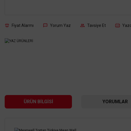
Fiyat Alarmı
Yorum Yaz
Tavsiye Et
Yazd
ÜRÜN BILGISI
YORUMLAR