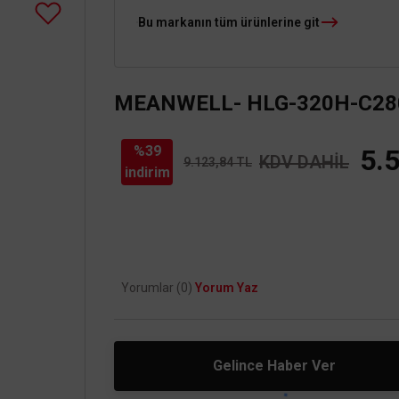
Bu markanın tüm ürünlerine git
MEANWELL- HLG-320H-C2800
%39
5.
KDV DAHİL
9.123,84 TL
indirim
Yorumlar (0)
Yorum Yaz
Gelince Haber Ver