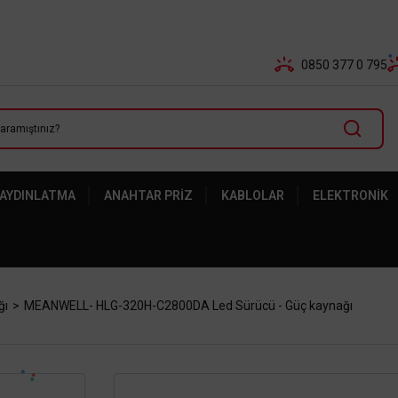
Tüm Banka Kartlarına Vade Farksız 3-5 Taksit Fırsatı Mailor
0850 377 0 795
 AYDINLATMA
ANAHTAR PRIZ
KABLOLAR
ELEKTRONIK
ğı
MEANWELL- HLG-320H-C2800DA Led Sürücü - Güç kaynağı