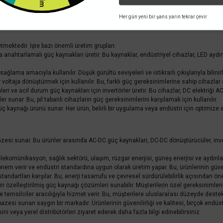
irket, dünya genelinde güç kaynağı çözümleri üreten ve dağıtan önde gelen bir mar
ar kazanmıştır.
Her gün yeni bir şans yarın tekrar çevir
tmektedir. İşte bazı önemli üretim grupları:
nda anahtarlamalı güç kaynakları üretir. Bu kaynaklar, endüstriyel cihazlar, LED a
ğlama amacıyla kullanılır. Düşük gürültü seviyeleri ve istikrarlı çıkışlarıyla bilinirl
ir voltaja dönüştürmek için kullanılır. Bu, farklı güç gereksinimlerine sahip cihazl
i ve acil durum güç kaynakları için invertörler üretir. Bu cihazlar, DC elektriği AC 
ler sunar. Bu, pil tabanlı cihazların güç gereksinimlerini karşılamak için kullanılır.
üç kaynağı ürünü sunar. Her ürün, belirli bir uygulama veya endüstri için optimize ed
zesi sunar. Bu ürünler arasında AC-DC güç kaynakları, DC-DC dönüştürücüler, invert
komünikasyon, sağlık sektörü, ulaşım, rüzgar enerjisi, güneş enerjisi ve aydınla
m verir ve endüstri standardına uygun olarak üretim yapar. Bu, ürünlerinin güvenilir
tandartları karşılar. Bu, enerji tasarrufu ve çevresel sürdürülebilirlik açısından öne
in özelleştirilmiş güç kaynağı çözümleri sunabilir. Müşterilerin özel gereksinimler
temsilciler aracılığıyla hizmet verir. Bu, müşterilere uluslararası düzeyde destek
pazesi sunan saygın bir markadır. Ürünlerinin güvenilirliği ve kalitesi, birçok en
sini veya yerel distribütörleri ziyaret ederek daha fazla bilgi edinebilirsiniz.