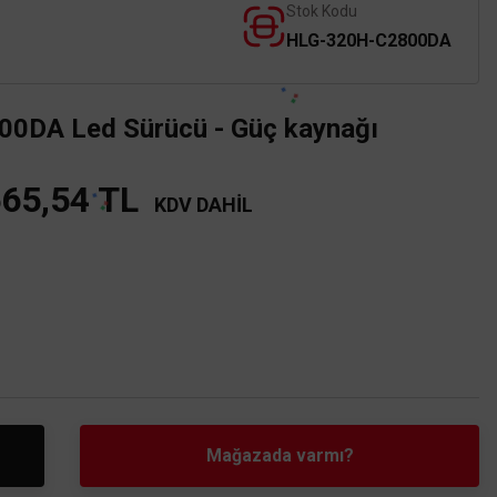
Stok Kodu
HLG-320H-C2800DA
DA Led Sürücü - Güç kaynağı
565,54 TL
KDV DAHİL
Mağazada varmı?