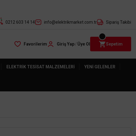
der ile
0212 603 14 14
info@elektrikmarket.com.tr
Sipariş Takibi
Favorilerim
Giriş Yap
/
Üye Ol
Sepetim
ELEKTRIK TESISAT MALZEMELERI
YENI GELENLER