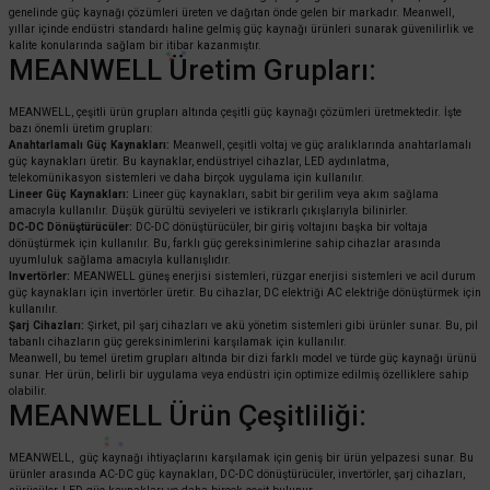
genelinde güç kaynağı çözümleri üreten ve dağıtan önde gelen bir markadır. Meanwell,
yıllar içinde endüstri standardı haline gelmiş güç kaynağı ürünleri sunarak güvenilirlik ve
kalite konularında sağlam bir itibar kazanmıştır.
MEANWELL Üretim Grupları:
MEANWELL, çeşitli ürün grupları altında çeşitli güç kaynağı çözümleri üretmektedir. İşte
bazı önemli üretim grupları:
Anahtarlamalı Güç Kaynakları:
Meanwell, çeşitli voltaj ve güç aralıklarında anahtarlamalı
güç kaynakları üretir. Bu kaynaklar, endüstriyel cihazlar, LED aydınlatma,
telekomünikasyon sistemleri ve daha birçok uygulama için kullanılır.
Lineer Güç Kaynakları:
Lineer güç kaynakları, sabit bir gerilim veya akım sağlama
amacıyla kullanılır. Düşük gürültü seviyeleri ve istikrarlı çıkışlarıyla bilinirler.
DC-DC Dönüştürücüler:
DC-DC dönüştürücüler, bir giriş voltajını başka bir voltaja
dönüştürmek için kullanılır. Bu, farklı güç gereksinimlerine sahip cihazlar arasında
uyumluluk sağlama amacıyla kullanışlıdır.
Invertörler:
MEANWELL güneş enerjisi sistemleri, rüzgar enerjisi sistemleri ve acil durum
güç kaynakları için invertörler üretir. Bu cihazlar, DC elektriği AC elektriğe dönüştürmek için
kullanılır.
Şarj Cihazları:
Şirket, pil şarj cihazları ve akü yönetim sistemleri gibi ürünler sunar. Bu, pil
tabanlı cihazların güç gereksinimlerini karşılamak için kullanılır.
Meanwell, bu temel üretim grupları altında bir dizi farklı model ve türde güç kaynağı ürünü
sunar. Her ürün, belirli bir uygulama veya endüstri için optimize edilmiş özelliklere sahip
olabilir.
MEANWELL Ürün Çeşitliliği:
MEANWELL, güç kaynağı ihtiyaçlarını karşılamak için geniş bir ürün yelpazesi sunar. Bu
ürünler arasında AC-DC güç kaynakları, DC-DC dönüştürücüler, invertörler, şarj cihazları,