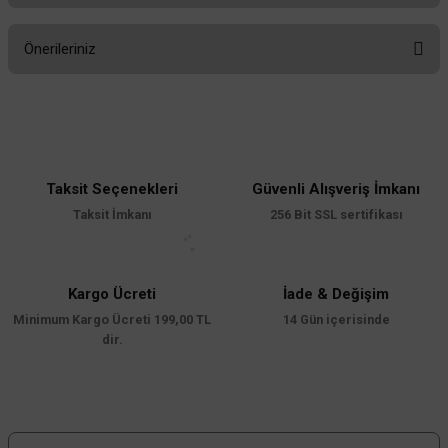
Önerileriniz
Yorum Yaz
Bu ürünün fiyat bilgisi, resim, ürün açıklamalarında ve diğer konularda
yetersiz gördüğünüz noktaları öneri formunu kullanarak tarafımıza
iletebilirsiniz.
Görüş ve önerileriniz için teşekkür ederiz.
Taksit Seçenekleri
Güvenli Alışveriş İmkanı
Ürün resmi kalitesiz, bozuk veya görüntülenemiyor.
Taksit İmkanı
256 Bit SSL sertifikası
Ürün açıklamasında eksik bilgiler bulunuyor.
Ürün bilgilerinde hatalar bulunuyor.
Ürün fiyatı diğer sitelerden daha pahalı.
Kargo Ücreti
İade & Değişim
Minimum Kargo Ücreti 199,00 TL
Bu ürüne benzer farklı alternatifler olmalı.
14 Gün içerisinde
dir.