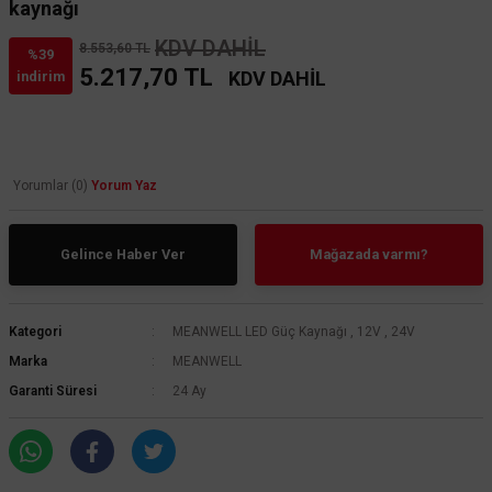
kaynağı
KDV DAHİL
8.553,60 TL
%39
5.217,70 TL
KDV DAHİL
indirim
Yorumlar (0)
Yorum Yaz
Gelince Haber Ver
Mağazada varmı?
Kategori
MEANWELL LED Güç Kaynağı
,
12V
,
24V
Marka
MEANWELL
Garanti Süresi
24 Ay