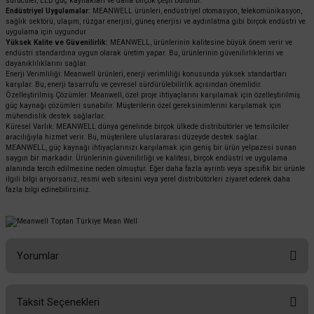
sürücüler, LED güç kaynakları ve daha birçok çeşit bulunur.
Endüstriyel Uygulamalar:
MEANWELL ürünleri, endüstriyel otomasyon, telekomünikasyon,
sağlık sektörü, ulaşım, rüzgar enerjisi, güneş enerjisi ve aydınlatma gibi birçok endüstri ve
uygulama için uygundur.
Yüksek Kalite ve Güvenilirlik:
MEANWELL, ürünlerinin kalitesine büyük önem verir ve
endüstri standardına uygun olarak üretim yapar. Bu, ürünlerinin güvenilirliklerini ve
dayanıklılıklarını sağlar.
Enerji Verimliliği: Meanwell ürünleri, enerji verimliliği konusunda yüksek standartları
karşılar. Bu, enerji tasarrufu ve çevresel sürdürülebilirlik açısından önemlidir.
Özelleştirilmiş Çözümler: Meanwell, özel proje ihtiyaçlarını karşılamak için özelleştirilmiş
güç kaynağı çözümleri sunabilir. Müşterilerin özel gereksinimlerini karşılamak için
mühendislik destek sağlarlar.
Küresel Varlık: MEANWELL dünya genelinde birçok ülkede distribütörler ve temsilciler
aracılığıyla hizmet verir. Bu, müşterilere uluslararası düzeyde destek sağlar.
MEANWELL, güç kaynağı ihtiyaçlarınızı karşılamak için geniş bir ürün yelpazesi sunan
saygın bir markadır. Ürünlerinin güvenilirliği ve kalitesi, birçok endüstri ve uygulama
alanında tercih edilmesine neden olmuştur. Eğer daha fazla ayrıntı veya spesifik bir ürünle
ilgili bilgi arıyorsanız, resmi web sitesini veya yerel distribütörleri ziyaret ederek daha
fazla bilgi edinebilirsiniz.
Yorumlar
Taksit Seçenekleri
Bu ürüne ilk yorumu siz yapın!