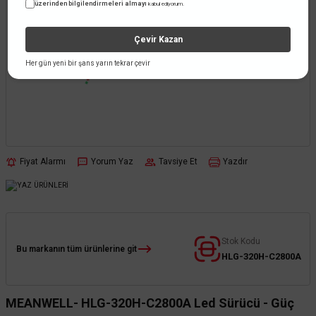
üzerinden bilgilendirmeleri almayı
kabul ediyorum.
Çevir Kazan
Her gün yeni bir şans yarın tekrar çevir
Fiyat Alarmı
Yorum Yaz
Tavsiye Et
Yazdır
Stok Kodu
Bu markanın tüm ürünlerine git
HLG-320H-C2800A
MEANWELL- HLG-320H-C2800A Led Sürücü - Güç