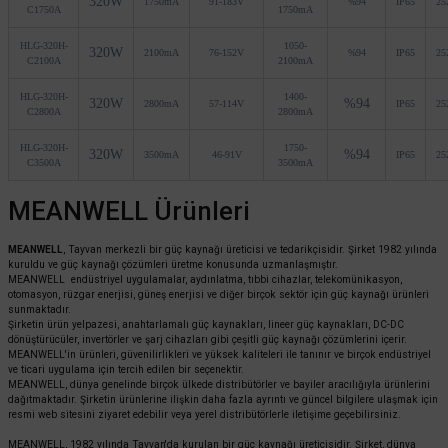
320W
1750mA
91-183V
%94
IP65
25
C1750A
1750mA
HLG-320H-
1050-
320W
2100mA
76-152V
%94
IP65
25
C2100A
2100mA
HLG-320H-
1400-
320W
%94
2800mA
57-114V
IP65
25
C2800A
2800mA
HLG-320H-
1750-
320W
%94
3500mA
46-91V
IP65
25
C3500A
3500mA
MEANWELL Ürünleri
MEANWELL
, Tayvan merkezli bir güç kaynağı üreticisi ve tedarikçisidir. Şirket 1982 yılında
kuruldu ve güç kaynağı çözümleri üretme konusunda uzmanlaşmıştır.
MEANWELL endüstriyel uygulamalar, aydınlatma, tıbbi cihazlar, telekomünikasyon,
otomasyon, rüzgar enerjisi, güneş enerjisi ve diğer birçok sektör için güç kaynağı ürünleri
sunmaktadır.
Şirketin ürün yelpazesi, anahtarlamalı güç kaynakları, lineer güç kaynakları, DC-DC
dönüştürücüler, invertörler ve şarj cihazları gibi çeşitli güç kaynağı çözümlerini içerir.
MEANWELL'in ürünleri, güvenilirlikleri ve yüksek kaliteleri ile tanınır ve birçok endüstriyel
ve ticari uygulama için tercih edilen bir seçenektir.
MEANWELL, dünya genelinde birçok ülkede distribütörler ve bayiler aracılığıyla ürünlerini
dağıtmaktadır. Şirketin ürünlerine ilişkin daha fazla ayrıntı ve güncel bilgilere ulaşmak için
resmi web sitesini ziyaret edebilir veya yerel distribütörlerle iletişime geçebilirsiniz.
MEANWELL, 1982 yılında Tayvan'da kurulan bir güç kaynağı üreticisidir. Şirket, dünya