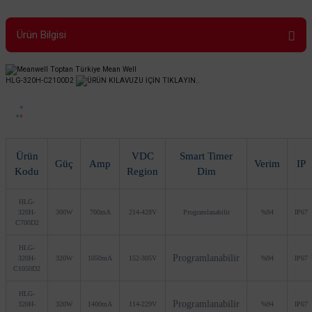
Ürün Bilgisi
HLG-320H-C2100D2
ÜRÜN KILAVUZU İÇİN TIKLAYIN..
Ürün
VDC
Smart Timer
Güç
Amp
Verim
IP
Kodu
Region
Dim
HLG-
320H-
300W
700mA
214-428V
Programlanabilir
%94
IP67
C700D2
HLG-
Programlanabilir
320H-
320W
1050mA
152-305V
%94
IP67
C1050D2
HLG-
Programlanabilir
320H-
320W
1400mA
114-229V
%94
IP67