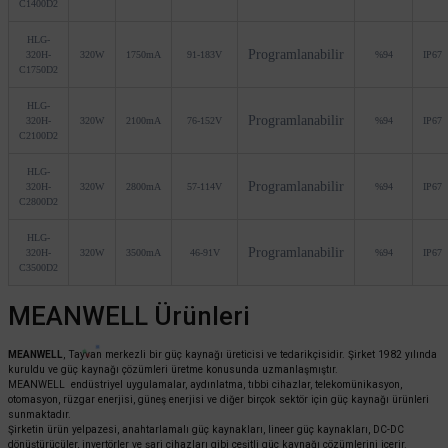
C1400D2
HLG-
Programlanabilir
320H-
320W
1750mA
91-183V
%94
IP67
C1750D2
HLG-
Programlanabilir
320H-
320W
2100mA
76-152V
%94
IP67
C2100D2
HLG-
Programlanabilir
320H-
320W
2800mA
57-114V
%94
IP67
C2800D2
HLG-
Programlanabilir
320H-
320W
3500mA
46-91V
%94
IP67
C3500D2
MEANWELL Ürünleri
MEANWELL
, Tayvan merkezli bir güç kaynağı üreticisi ve tedarikçisidir. Şirket 1982 yılında
kuruldu ve güç kaynağı çözümleri üretme konusunda uzmanlaşmıştır.
MEANWELL endüstriyel uygulamalar, aydınlatma, tıbbi cihazlar, telekomünikasyon,
otomasyon, rüzgar enerjisi, güneş enerjisi ve diğer birçok sektör için güç kaynağı ürünleri
sunmaktadır.
Şirketin ürün yelpazesi, anahtarlamalı güç kaynakları, lineer güç kaynakları, DC-DC
dönüştürücüler, invertörler ve şarj cihazları gibi çeşitli güç kaynağı çözümlerini içerir.