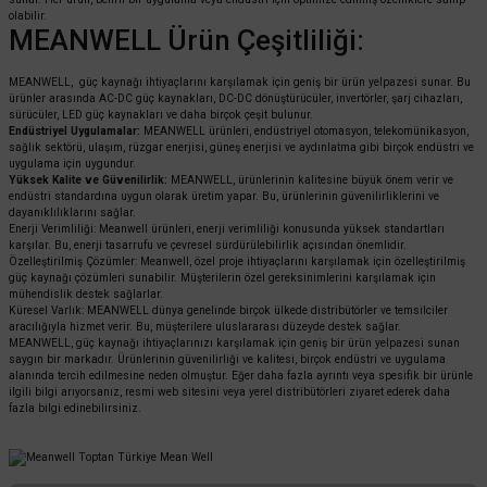
olabilir.
MEANWELL Ürün Çeşitliliği:
MEANWELL, güç kaynağı ihtiyaçlarını karşılamak için geniş bir ürün yelpazesi sunar. Bu
ürünler arasında AC-DC güç kaynakları, DC-DC dönüştürücüler, invertörler, şarj cihazları,
sürücüler, LED güç kaynakları ve daha birçok çeşit bulunur.
Endüstriyel Uygulamalar:
MEANWELL ürünleri, endüstriyel otomasyon, telekomünikasyon,
sağlık sektörü, ulaşım, rüzgar enerjisi, güneş enerjisi ve aydınlatma gibi birçok endüstri ve
uygulama için uygundur.
Yüksek Kalite ve Güvenilirlik:
MEANWELL, ürünlerinin kalitesine büyük önem verir ve
endüstri standardına uygun olarak üretim yapar. Bu, ürünlerinin güvenilirliklerini ve
dayanıklılıklarını sağlar.
Enerji Verimliliği: Meanwell ürünleri, enerji verimliliği konusunda yüksek standartları
karşılar. Bu, enerji tasarrufu ve çevresel sürdürülebilirlik açısından önemlidir.
Özelleştirilmiş Çözümler: Meanwell, özel proje ihtiyaçlarını karşılamak için özelleştirilmiş
güç kaynağı çözümleri sunabilir. Müşterilerin özel gereksinimlerini karşılamak için
mühendislik destek sağlarlar.
Küresel Varlık: MEANWELL dünya genelinde birçok ülkede distribütörler ve temsilciler
aracılığıyla hizmet verir. Bu, müşterilere uluslararası düzeyde destek sağlar.
MEANWELL, güç kaynağı ihtiyaçlarınızı karşılamak için geniş bir ürün yelpazesi sunan
saygın bir markadır. Ürünlerinin güvenilirliği ve kalitesi, birçok endüstri ve uygulama
alanında tercih edilmesine neden olmuştur. Eğer daha fazla ayrıntı veya spesifik bir ürünle
ilgili bilgi arıyorsanız, resmi web sitesini veya yerel distribütörleri ziyaret ederek daha
fazla bilgi edinebilirsiniz.