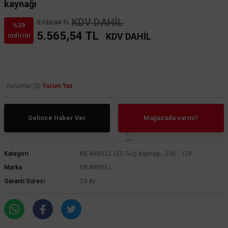
kaynağı
KDV DAHİL
9.123,84 TL
%39
5.565,54 TL
KDV DAHİL
indirim
Yorumlar (0)
Yorum Yaz
Gelince Haber Ver
Mağazada varmı?
Kategori
MEANWELL LED Güç Kaynağı
,
24V
,
12V
Marka
MEANWELL
Garanti Süresi
24 Ay