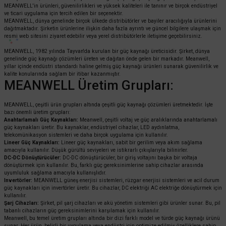
MEANWELL'in ürünleri, güvenilirlikleri ve yüksek kaliteleri ile tanınır ve birçok endüstriyel
ve ticari uygulama için tercih edilen bir seçenektir.
MEANWELL, dünya genelinde birçok ülkede distribütörler ve bayiler aracılığıyla ürünlerini
dağıtmaktadır. Şirketin ürünlerine ilişkin daha fazla ayrıntı ve güncel bilgilere ulaşmak için
resmi web sitesini ziyaret edebilir veya yerel distribütörlerle iletişime geçebilirsiniz.
MEANWELL, 1982 yılında Tayvan'da kurulan bir güç kaynağı üreticisidir. Şirket, dünya
genelinde güç kaynağı çözümleri üreten ve dağıtan önde gelen bir markadır. Meanwell,
yıllar içinde endüstri standardı haline gelmiş güç kaynağı ürünleri sunarak güvenilirlik ve
kalite konularında sağlam bir itibar kazanmıştır.
MEANWELL Üretim Grupları:
MEANWELL, çeşitli ürün grupları altında çeşitli güç kaynağı çözümleri üretmektedir. İşte
bazı önemli üretim grupları:
Anahtarlamalı Güç Kaynakları:
Meanwell, çeşitli voltaj ve güç aralıklarında anahtarlamalı
güç kaynakları üretir. Bu kaynaklar, endüstriyel cihazlar, LED aydınlatma,
telekomünikasyon sistemleri ve daha birçok uygulama için kullanılır.
Lineer Güç Kaynakları:
Lineer güç kaynakları, sabit bir gerilim veya akım sağlama
amacıyla kullanılır. Düşük gürültü seviyeleri ve istikrarlı çıkışlarıyla bilinirler.
DC-DC Dönüştürücüler:
DC-DC dönüştürücüler, bir giriş voltajını başka bir voltaja
dönüştürmek için kullanılır. Bu, farklı güç gereksinimlerine sahip cihazlar arasında
uyumluluk sağlama amacıyla kullanışlıdır.
Invertörler:
MEANWELL güneş enerjisi sistemleri, rüzgar enerjisi sistemleri ve acil durum
güç kaynakları için invertörler üretir. Bu cihazlar, DC elektriği AC elektriğe dönüştürmek için
kullanılır.
Şarj Cihazları:
Şirket, pil şarj cihazları ve akü yönetim sistemleri gibi ürünler sunar. Bu, pil
tabanlı cihazların güç gereksinimlerini karşılamak için kullanılır.
Meanwell, bu temel üretim grupları altında bir dizi farklı model ve türde güç kaynağı ürünü
sunar. Her ürün, belirli bir uygulama veya endüstri için optimize edilmiş özelliklere sahip