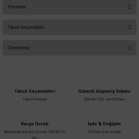
Yorumlar
Taksit Seçenekleri
Bu ürüne ilk yorumu siz yapın!
Önerileriniz
Yorum Yaz
Bu ürünün fiyat bilgisi, resim, ürün açıklamalarında ve diğer konularda
yetersiz gördüğünüz noktaları öneri formunu kullanarak tarafımıza
iletebilirsiniz.
Görüş ve önerileriniz için teşekkür ederiz.
Taksit Seçenekleri
Güvenli Alışveriş İmkanı
Ürün resmi kalitesiz, bozuk veya görüntülenemiyor.
Taksit İmkanı
256 Bit SSL sertifikası
Ürün açıklamasında eksik bilgiler bulunuyor.
Ürün bilgilerinde hatalar bulunuyor.
Ürün fiyatı diğer sitelerden daha pahalı.
Kargo Ücreti
İade & Değişim
Minimum Kargo Ücreti 199,00 TL
Bu ürüne benzer farklı alternatifler olmalı.
14 Gün içerisinde
dir.