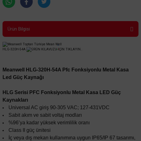
Ürün Bilgisi
HLG-320H-54A
ÜRÜN KILAVUZU İÇİN TIKLAYIN..
Meanwell HLG-320H-54A Pfc Fonksiyonlu Metal Kasa
Led Güç Kaynağı
HLG Serisi PFC Fonksiyonlu Metal Kasa LED Güç
Kaynakları
Universal AC giriş 90-305 VAC; 127-431VDC
Sabit akım ve sabit voltaj modları
%96’ya kadar yüksek verimlilik oranı
Class II güç ünitesi
İç veya dış mekan kullanımına uygun IP65/IP 67 tasarımı,