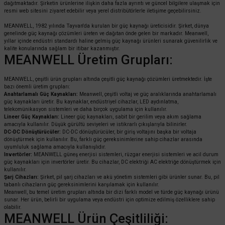
dağıtmaktadır. Şirketin ürünlerine ilişkin daha fazla ayrıntı ve güncel bilgilere ulaşmak için
resmi web sitesini ziyaret edebilir veya yerel distribütörlerle iletişime geçebilirsiniz.
MEANWELL, 1982 yılında Tayvan'da kurulan bir güç kaynağı üreticisidir. Şirket, dünya
genelinde güç kaynağı çözümleri üreten ve dağıtan önde gelen bir markadır. Meanwell,
yıllar içinde endüstri standardı haline gelmiş güç kaynağı ürünleri sunarak güvenilirlik ve
kalite konularında sağlam bir itibar kazanmıştır.
MEANWELL Üretim Grupları:
MEANWELL, çeşitli ürün grupları altında çeşitli güç kaynağı çözümleri üretmektedir. İşte
bazı önemli üretim grupları:
Anahtarlamalı Güç Kaynakları:
Meanwell, çeşitli voltaj ve güç aralıklarında anahtarlamalı
güç kaynakları üretir. Bu kaynaklar, endüstriyel cihazlar, LED aydınlatma,
telekomünikasyon sistemleri ve daha birçok uygulama için kullanılır.
Lineer Güç Kaynakları:
Lineer güç kaynakları, sabit bir gerilim veya akım sağlama
amacıyla kullanılır. Düşük gürültü seviyeleri ve istikrarlı çıkışlarıyla bilinirler.
DC-DC Dönüştürücüler:
DC-DC dönüştürücüler, bir giriş voltajını başka bir voltaja
dönüştürmek için kullanılır. Bu, farklı güç gereksinimlerine sahip cihazlar arasında
uyumluluk sağlama amacıyla kullanışlıdır.
Invertörler:
MEANWELL güneş enerjisi sistemleri, rüzgar enerjisi sistemleri ve acil durum
güç kaynakları için invertörler üretir. Bu cihazlar, DC elektriği AC elektriğe dönüştürmek için
kullanılır.
Şarj Cihazları:
Şirket, pil şarj cihazları ve akü yönetim sistemleri gibi ürünler sunar. Bu, pil
tabanlı cihazların güç gereksinimlerini karşılamak için kullanılır.
Meanwell, bu temel üretim grupları altında bir dizi farklı model ve türde güç kaynağı ürünü
sunar. Her ürün, belirli bir uygulama veya endüstri için optimize edilmiş özelliklere sahip
olabilir.
MEANWELL Ürün Çeşitliliği: