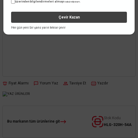
üzerinden bilgilendirmeleri almayı
kabul ediyorum.
Çevir Kazan
Her gün yeni bir şans yarın tekrar çevir
Fiyat Alarmı
Yorum Yaz
Tavsiye Et
Yazdır
Stok Kodu
Bu markanın tüm ürünlerine git
HLG-320H-54A