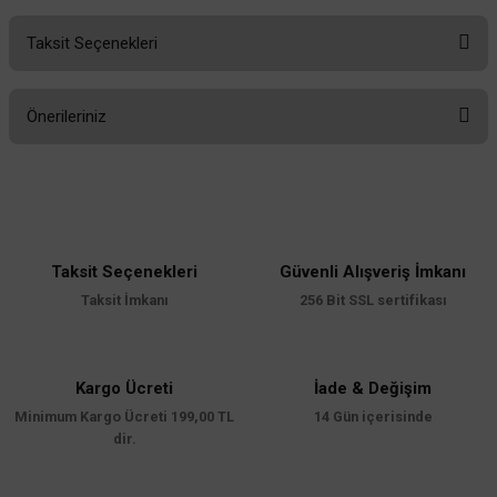
Taksit Seçenekleri
Bu ürüne ilk yorumu siz yapın!
Önerileriniz
Yorum Yaz
Bu ürünün fiyat bilgisi, resim, ürün açıklamalarında ve diğer konularda
yetersiz gördüğünüz noktaları öneri formunu kullanarak tarafımıza
iletebilirsiniz.
Görüş ve önerileriniz için teşekkür ederiz.
Taksit Seçenekleri
Güvenli Alışveriş İmkanı
Ürün resmi kalitesiz, bozuk veya görüntülenemiyor.
Taksit İmkanı
256 Bit SSL sertifikası
Ürün açıklamasında eksik bilgiler bulunuyor.
Ürün bilgilerinde hatalar bulunuyor.
Ürün fiyatı diğer sitelerden daha pahalı.
Kargo Ücreti
İade & Değişim
Minimum Kargo Ücreti 199,00 TL
Bu ürüne benzer farklı alternatifler olmalı.
14 Gün içerisinde
dir.