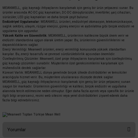
MEANWELL, güç kaynağı ihtiyaçlarını karşılamak için geniş bir ürün yelpazesi sunar. Bu
ürünler arasında AC-DC güç kaynakları, DC-DC dönüştürücüler, invertörler, şarj cihazları,
sürücüler, LED güç kaynakları ve daha birçok çeşit bulunur.
Endüstriyel Uygulamalar:
MEANWELL ürünleri, endüstriyel otomasyon, telekomünikasyon,
sağlık sektörü, ulaşım, rüzgar enerjisi, güneş enerjisi ve aydınlatma gibi birçok endüstri ve
uygulama için uygundur.
Yüksek Kalite ve Güvenilirlik:
MEANWELL, ürünlerinin kalitesine büyük önem verir ve
endüstri standardına uygun olarak üretim yapar. Bu, ürünlerinin güvenilirliklerini ve
dayanıklılıklarını sağlar.
Enerji Verimliliği: Meanwell ürünleri, enerji verimliliği konusunda yüksek standartları
karşılar. Bu, enerji tasarrufu ve çevresel sürdürülebilirlik açısından önemlidir.
Özelleştirilmiş Çözümler: Meanwell, özel proje ihtiyaçlarını karşılamak için özelleştirilmiş
güç kaynağı çözümleri sunabilir. Müşterilerin özel gereksinimlerini karşılamak için
mühendislik destek sağlarlar.
Küresel Varlık: MEANWELL dünya genelinde birçok ülkede distribütörler ve temsilciler
aracılığıyla hizmet verir. Bu, müşterilere uluslararası düzeyde destek sağlar.
MEANWELL, güç kaynağı ihtiyaçlarınızı karşılamak için geniş bir ürün yelpazesi sunan
saygın bir markadır. Ürünlerinin güvenilirliği ve kalitesi, birçok endüstri ve uygulama
alanında tercih edilmesine neden olmuştur. Eğer daha fazla ayrıntı veya spesifik bir ürünle
ilgili bilgi arıyorsanız, resmi web sitesini veya yerel distribütörleri ziyaret ederek daha
fazla bilgi edinebilirsiniz.
Yorumlar