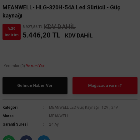
MEANWELL- HLG-320H-54A Led Sürücü - Güç
kaynağı
KDV DAHİL
8.927,86 TL
%39
5.446,20 TL
KDV DAHİL
indirim
Yorumlar (0)
Yorum Yaz
Gelince Haber Ver
Mağazada varmı?
Kategori
MEANWELL LED Güç Kaynağı
,
12V
,
24V
Marka
MEANWELL
Garanti Süresi
24 Ay