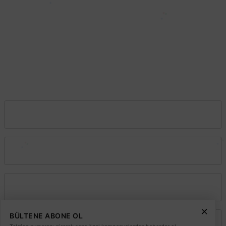
0212 603 14 14
Şube:
İkitelli O.S.B. Süleyman Demirel Blv. Sinpaş İş Modern San. Sit. J16-
Başakşehir–İstanbul
0212 603 02 02
Şube:
İstoç Toptancılar Çarşısı 6. Ada 2423 Sokak No:81-83 Bağcılar \
İstanbul
0212 243 2323
info@elektrikmarket.com.tr
Vadeli Toptan Satış
Kurumsal
Alışveriş
BÜLTENE ABONE OL
Üyelik