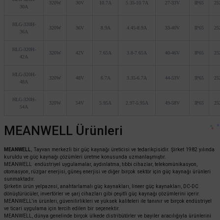
320W
30V
10.7A
5.35-10.7A
27-33V
IP65
25
30A
HLG-320H-
320W
36V
8.9A
4.45-8.9A
33-40V
IP65
25
36A
HLG-320H-
320W
42V
7.65A
3.8-7.65A
40-46V
IP65
25
42A
HLG-320H-
320W
48V
6.7A
3.35-6.7A
44-53V
IP65
25
48A
HLG-320H-
320W
54V
5.95A
2.97-5.95A
49-58V
IP65
25
54A
MEANWELL Ürünleri
MEANWELL
, Tayvan merkezli bir güç kaynağı üreticisi ve tedarikçisidir. Şirket 1982 yılında
kuruldu ve güç kaynağı çözümleri üretme konusunda uzmanlaşmıştır.
MEANWELL endüstriyel uygulamalar, aydınlatma, tıbbi cihazlar, telekomünikasyon,
otomasyon, rüzgar enerjisi, güneş enerjisi ve diğer birçok sektör için güç kaynağı ürünleri
sunmaktadır.
Şirketin ürün yelpazesi, anahtarlamalı güç kaynakları, lineer güç kaynakları, DC-DC
dönüştürücüler, invertörler ve şarj cihazları gibi çeşitli güç kaynağı çözümlerini içerir.
MEANWELL'in ürünleri, güvenilirlikleri ve yüksek kaliteleri ile tanınır ve birçok endüstriyel
ve ticari uygulama için tercih edilen bir seçenektir.
MEANWELL, dünya genelinde birçok ülkede distribütörler ve bayiler aracılığıyla ürünlerini