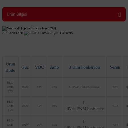
Ürün Bilgisi
HLG-320H-48B
ÜRÜN KILAVUZU İÇİN TIKLAYIN..
Ürün
Güç
VDC
Amp
3 Dim Fonksiyon
Verim
Kodu
HLG-
320H-
265W
12V
22A
1-10Vdc,PWM,Resistance
%91
I
12B
HLG-
1-
320H-
285W
15V
19A
%93
I
10Vdc,PWM,Resistance
15B
HLG-
1-
320H-
300W
20V
15A
%94
I
10Vdc,PWM,Resistance