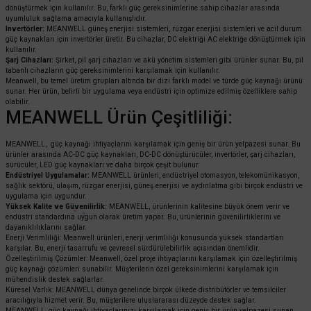
dönüştürmek için kullanılır. Bu, farklı güç gereksinimlerine sahip cihazlar arasında
uyumluluk sağlama amacıyla kullanışlıdır.
Invertörler:
MEANWELL güneş enerjisi sistemleri, rüzgar enerjisi sistemleri ve acil durum
güç kaynakları için invertörler üretir. Bu cihazlar, DC elektriği AC elektriğe dönüştürmek için
kullanılır.
Şarj Cihazları:
Şirket, pil şarj cihazları ve akü yönetim sistemleri gibi ürünler sunar. Bu, pil
tabanlı cihazların güç gereksinimlerini karşılamak için kullanılır.
Meanwell, bu temel üretim grupları altında bir dizi farklı model ve türde güç kaynağı ürünü
sunar. Her ürün, belirli bir uygulama veya endüstri için optimize edilmiş özelliklere sahip
olabilir.
MEANWELL Ürün Çeşitliliği:
MEANWELL, güç kaynağı ihtiyaçlarını karşılamak için geniş bir ürün yelpazesi sunar. Bu
ürünler arasında AC-DC güç kaynakları, DC-DC dönüştürücüler, invertörler, şarj cihazları,
sürücüler, LED güç kaynakları ve daha birçok çeşit bulunur.
Endüstriyel Uygulamalar:
MEANWELL ürünleri, endüstriyel otomasyon, telekomünikasyon,
sağlık sektörü, ulaşım, rüzgar enerjisi, güneş enerjisi ve aydınlatma gibi birçok endüstri ve
uygulama için uygundur.
Yüksek Kalite ve Güvenilirlik:
MEANWELL, ürünlerinin kalitesine büyük önem verir ve
endüstri standardına uygun olarak üretim yapar. Bu, ürünlerinin güvenilirliklerini ve
dayanıklılıklarını sağlar.
Enerji Verimliliği: Meanwell ürünleri, enerji verimliliği konusunda yüksek standartları
karşılar. Bu, enerji tasarrufu ve çevresel sürdürülebilirlik açısından önemlidir.
Özelleştirilmiş Çözümler: Meanwell, özel proje ihtiyaçlarını karşılamak için özelleştirilmiş
güç kaynağı çözümleri sunabilir. Müşterilerin özel gereksinimlerini karşılamak için
mühendislik destek sağlarlar.
Küresel Varlık: MEANWELL dünya genelinde birçok ülkede distribütörler ve temsilciler
aracılığıyla hizmet verir. Bu, müşterilere uluslararası düzeyde destek sağlar.
MEANWELL, güç kaynağı ihtiyaçlarınızı karşılamak için geniş bir ürün yelpazesi sunan