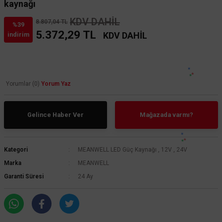
kaynağı
KDV DAHİL
8.807,04 TL
%39
5.372,29 TL
KDV DAHİL
indirim
Yorumlar (0)
Yorum Yaz
Gelince Haber Ver
Mağazada varmı?
Kategori
MEANWELL LED Güç Kaynağı
,
12V
,
24V
Marka
MEANWELL
Garanti Süresi
24 Ay