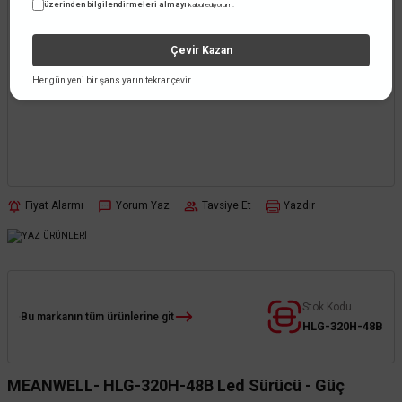
üzerinden bilgilendirmeleri almayı
kabul ediyorum.
Çevir Kazan
Her gün yeni bir şans yarın tekrar çevir
Fiyat Alarmı
Yorum Yaz
Tavsiye Et
Yazdır
Stok Kodu
Bu markanın tüm ürünlerine git
HLG-320H-48B
MEANWELL- HLG-320H-48B Led Sürücü - Güç