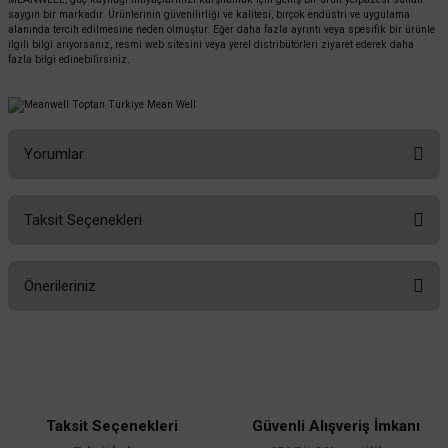
saygın bir markadır. Ürünlerinin güvenilirliği ve kalitesi, birçok endüstri ve uygulama
alanında tercih edilmesine neden olmuştur. Eğer daha fazla ayrıntı veya spesifik bir ürünle
ilgili bilgi arıyorsanız, resmi web sitesini veya yerel distribütörleri ziyaret ederek daha
fazla bilgi edinebilirsiniz.
Yorumlar
Taksit Seçenekleri
Bu ürüne ilk yorumu siz yapın!
Önerileriniz
Yorum Yaz
Bu ürünün fiyat bilgisi, resim, ürün açıklamalarında ve diğer konularda
yetersiz gördüğünüz noktaları öneri formunu kullanarak tarafımıza
iletebilirsiniz.
Görüş ve önerileriniz için teşekkür ederiz.
Taksit Seçenekleri
Güvenli Alışveriş İmkanı
Ürün resmi kalitesiz, bozuk veya görüntülenemiyor.