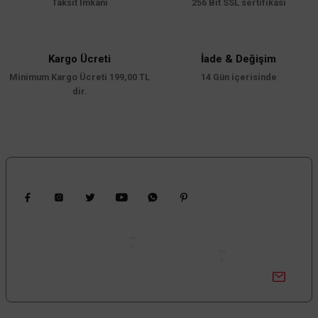
Taksit İmkanı
256 Bit SSL sertifikası
Ürün açıklamasında eksik bilgiler bulunuyor.
Ürün bilgilerinde hatalar bulunuyor.
Ürün fiyatı diğer sitelerden daha pahalı.
Kargo Ücreti
İade & Değişim
Minimum Kargo Ücreti 199,00 TL
Bu ürüne benzer farklı alternatifler olmalı.
14 Gün içerisinde
dir.
Gönder
Bizi Takip Edin
Kampanyalardan Haberdar Ol!
Güncel kampanyalar ve yenilikleri ilk bilen sen ol.