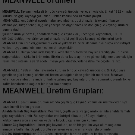
MEANWELL
, Tayvan merkezli bir güç kaynağı üreticisi ve tedarikçisidir. Şirket 1982 yılında
kuruldu ve güç kaynağı çözümleri üretme konusunda uzmanlaşmıştır.
MEANWELL endüstriyel uygulamalar, aydınlatma, tıbbi cihazlar, telekomünikasyon,
otomasyon, rüzgar enerjisi, güneş enerjisi ve diğer birçok sektör için güç kaynağı ürünleri
sunmaktadır.
Şirketin ürün yelpazesi, anahtarlamalı güç kaynakları, lineer güç kaynakları, DC-DC
dönüştürücüler, invertörler ve şarj cihazları gibi çeşitli güç kaynağı çözümlerini içerir.
MEANWELL'in ürünleri, güvenilirlikleri ve yüksek kaliteleri ile tanınır ve birçok endüstriyel
ve ticari uygulama için tercih edilen bir seçenektir.
MEANWELL, dünya genelinde birçok ülkede distribütörler ve bayiler aracılığıyla ürünlerini
dağıtmaktadır. Şirketin ürünlerine ilişkin daha fazla ayrıntı ve güncel bilgilere ulaşmak için
resmi web sitesini ziyaret edebilir veya yerel distribütörlerle iletişime geçebilirsiniz.
MEANWELL, 1982 yılında Tayvan'da kurulan bir güç kaynağı üreticisidir. Şirket, dünya
genelinde güç kaynağı çözümleri üreten ve dağıtan önde gelen bir markadır. Meanwell,
yıllar içinde endüstri standardı haline gelmiş güç kaynağı ürünleri sunarak güvenilirlik ve
kalite konularında sağlam bir itibar kazanmıştır.
MEANWELL Üretim Grupları:
MEANWELL, çeşitli ürün grupları altında çeşitli güç kaynağı çözümleri üretmektedir. İşte
bazı önemli üretim grupları:
Anahtarlamalı Güç Kaynakları:
Meanwell, çeşitli voltaj ve güç aralıklarında anahtarlamalı
güç kaynakları üretir. Bu kaynaklar, endüstriyel cihazlar, LED aydınlatma,
telekomünikasyon sistemleri ve daha birçok uygulama için kullanılır.
Lineer Güç Kaynakları:
Lineer güç kaynakları, sabit bir gerilim veya akım sağlama
amacıyla kullanılır. Düşük gürültü seviyeleri ve istikrarlı çıkışlarıyla bilinirler.
DC-DC Dönüştürücüler:
DC-DC dönüştürücüler, bir giriş voltajını başka bir voltaja