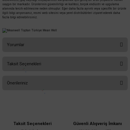
saygın bir markadır. Ürünlerinin güvenilirliği ve kalitesi, birçok endüstri ve uygulama
alanında tercih edilmesine neden olmuştur. Eğer daha fazla ayrıntı veya spesifik bir ürünle
ilgili bilgi arıyorsanız, resmi web sitesini veya yerel distribütörleri ziyaret ederek daha
fazla bilgi edinebilirsiniz.
Yorumlar
Taksit Seçenekleri
Bu ürüne ilk yorumu siz yapın!
Önerileriniz
Yorum Yaz
Bu ürünün fiyat bilgisi, resim, ürün açıklamalarında ve diğer konularda
yetersiz gördüğünüz noktaları öneri formunu kullanarak tarafımıza
iletebilirsiniz.
Görüş ve önerileriniz için teşekkür ederiz.
Taksit Seçenekleri
Güvenli Alışveriş İmkanı
Ürün resmi kalitesiz, bozuk veya görüntülenemiyor.