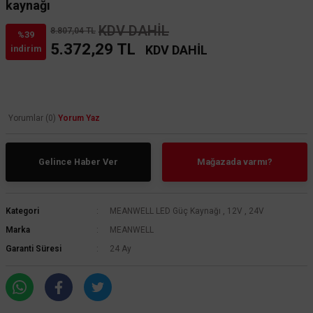
kaynağı
KDV DAHİL
8.807,04 TL
%39
5.372,29 TL
KDV DAHİL
indirim
Yorumlar (0)
Yorum Yaz
Gelince Haber Ver
Mağazada varmı?
Kategori
MEANWELL LED Güç Kaynağı
,
12V
,
24V
Marka
MEANWELL
Garanti Süresi
24 Ay