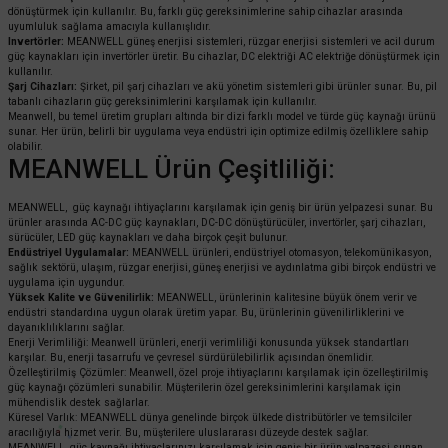
dönüştürmek için kullanılır. Bu, farklı güç gereksinimlerine sahip cihazlar arasında
uyumluluk sağlama amacıyla kullanışlıdır.
Invertörler:
MEANWELL güneş enerjisi sistemleri, rüzgar enerjisi sistemleri ve acil durum
güç kaynakları için invertörler üretir. Bu cihazlar, DC elektriği AC elektriğe dönüştürmek için
kullanılır.
Şarj Cihazları:
Şirket, pil şarj cihazları ve akü yönetim sistemleri gibi ürünler sunar. Bu, pil
tabanlı cihazların güç gereksinimlerini karşılamak için kullanılır.
Meanwell, bu temel üretim grupları altında bir dizi farklı model ve türde güç kaynağı ürünü
sunar. Her ürün, belirli bir uygulama veya endüstri için optimize edilmiş özelliklere sahip
olabilir.
MEANWELL Ürün Çeşitliliği:
MEANWELL, güç kaynağı ihtiyaçlarını karşılamak için geniş bir ürün yelpazesi sunar. Bu
ürünler arasında AC-DC güç kaynakları, DC-DC dönüştürücüler, invertörler, şarj cihazları,
sürücüler, LED güç kaynakları ve daha birçok çeşit bulunur.
Endüstriyel Uygulamalar:
MEANWELL ürünleri, endüstriyel otomasyon, telekomünikasyon,
sağlık sektörü, ulaşım, rüzgar enerjisi, güneş enerjisi ve aydınlatma gibi birçok endüstri ve
uygulama için uygundur.
Yüksek Kalite ve Güvenilirlik:
MEANWELL, ürünlerinin kalitesine büyük önem verir ve
endüstri standardına uygun olarak üretim yapar. Bu, ürünlerinin güvenilirliklerini ve
dayanıklılıklarını sağlar.
Enerji Verimliliği: Meanwell ürünleri, enerji verimliliği konusunda yüksek standartları
karşılar. Bu, enerji tasarrufu ve çevresel sürdürülebilirlik açısından önemlidir.
Özelleştirilmiş Çözümler: Meanwell, özel proje ihtiyaçlarını karşılamak için özelleştirilmiş
güç kaynağı çözümleri sunabilir. Müşterilerin özel gereksinimlerini karşılamak için
mühendislik destek sağlarlar.
Küresel Varlık: MEANWELL dünya genelinde birçok ülkede distribütörler ve temsilciler
aracılığıyla hizmet verir. Bu, müşterilere uluslararası düzeyde destek sağlar.
MEANWELL, güç kaynağı ihtiyaçlarınızı karşılamak için geniş bir ürün yelpazesi sunan