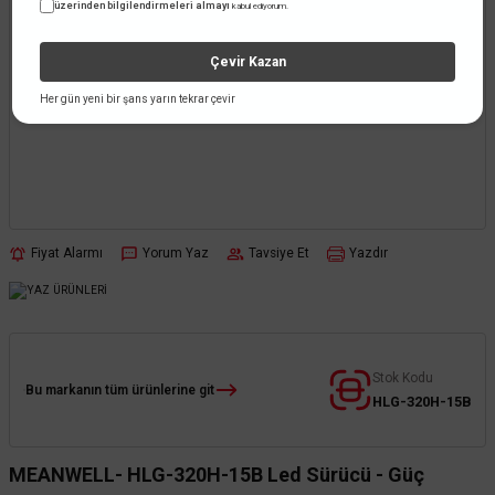
üzerinden bilgilendirmeleri almayı
kabul ediyorum.
Çevir Kazan
Her gün yeni bir şans yarın tekrar çevir
Fiyat Alarmı
Yorum Yaz
Tavsiye Et
Yazdır
Stok Kodu
Bu markanın tüm ürünlerine git
HLG-320H-15B
MEANWELL- HLG-320H-15B Led Sürücü - Güç