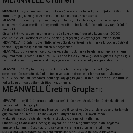
MEANWELL
, Tayvan merkezli bir güç kaynağı üreticisi ve tedarikçisidir. Şirket 1982 yılında
kuruldu ve güç kaynağı çözümleri üretme konusunda uzmanlaşmıştır.
MEANWELL endüstriyel uygulamalar, aydınlatma, tıbbi cihazlar, telekomünikasyon,
otomasyon, rüzgar enerjisi, güneş enerjisi ve diğer birçok sektör için güç kaynağı ürünleri
sunmaktadır.
Şirketin ürün yelpazesi, anahtarlamalı güç kaynakları, lineer güç kaynakları, DC-DC
dönüştürücüler, invertörler ve şarj cihazları gibi çeşitli güç kaynağı çözümlerini içerir.
MEANWELL'in ürünleri, güvenilirlikleri ve yüksek kaliteleri ile tanınır ve birçok endüstriyel
ve ticari uygulama için tercih edilen bir seçenektir.
MEANWELL, dünya genelinde birçok ülkede distribütörler ve bayiler aracılığıyla ürünlerini
dağıtmaktadır. Şirketin ürünlerine ilişkin daha fazla ayrıntı ve güncel bilgilere ulaşmak için
resmi web sitesini ziyaret edebilir veya yerel distribütörlerle iletişime geçebilirsiniz.
MEANWELL, 1982 yılında Tayvan'da kurulan bir güç kaynağı üreticisidir. Şirket, dünya
genelinde güç kaynağı çözümleri üreten ve dağıtan önde gelen bir markadır. Meanwell,
yıllar içinde endüstri standardı haline gelmiş güç kaynağı ürünleri sunarak güvenilirlik ve
kalite konularında sağlam bir itibar kazanmıştır.
MEANWELL Üretim Grupları:
MEANWELL, çeşitli ürün grupları altında çeşitli güç kaynağı çözümleri üretmektedir. İşte
bazı önemli üretim grupları:
Anahtarlamalı Güç Kaynakları:
Meanwell, çeşitli voltaj ve güç aralıklarında anahtarlamalı
güç kaynakları üretir. Bu kaynaklar, endüstriyel cihazlar, LED aydınlatma,
telekomünikasyon sistemleri ve daha birçok uygulama için kullanılır.
Lineer Güç Kaynakları:
Lineer güç kaynakları, sabit bir gerilim veya akım sağlama
amacıyla kullanılır. Düşük gürültü seviyeleri ve istikrarlı çıkışlarıyla bilinirler.
DC-DC Dönüştürücüler:
DC-DC dönüştürücüler, bir giriş voltajını başka bir voltaja