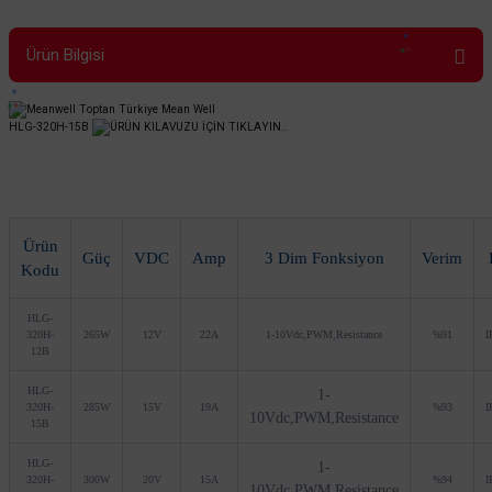
Ürün Bilgisi
HLG-320H-15B
ÜRÜN KILAVUZU İÇİN TIKLAYIN..
Ürün
Güç
VDC
Amp
3 Dim Fonksiyon
Verim
Kodu
HLG-
320H-
265W
12V
22A
1-10Vdc,PWM,Resistance
%91
I
12B
HLG-
1-
320H-
285W
15V
19A
%93
I
10Vdc,PWM,Resistance
15B
HLG-
1-
320H-
300W
20V
15A
%94
I
10Vdc,PWM,Resistance