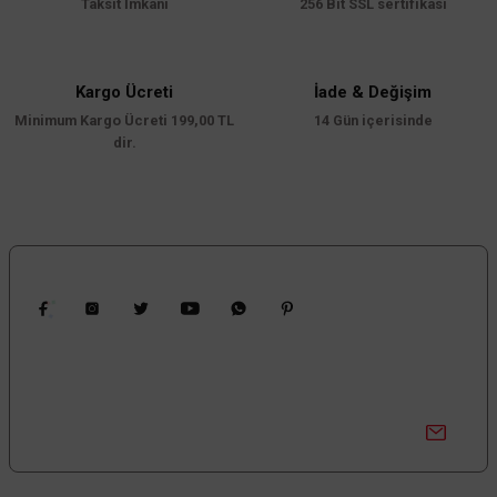
Taksit İmkanı
256 Bit SSL sertifikası
Ürün açıklamasında eksik bilgiler bulunuyor.
Ürün bilgilerinde hatalar bulunuyor.
Ürün fiyatı diğer sitelerden daha pahalı.
Kargo Ücreti
İade & Değişim
Minimum Kargo Ücreti 199,00 TL
Bu ürüne benzer farklı alternatifler olmalı.
14 Gün içerisinde
dir.
Gönder
Bizi Takip Edin
Kampanyalardan Haberdar Ol!
Güncel kampanyalar ve yenilikleri ilk bilen sen ol.