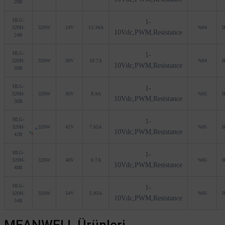
20B
HLG-
1-
320H-
320W
24V
13.34A
%94
I
10Vdc,PWM,Resistance
24B
HLG-
1-
320H-
320W
30V
10.7A
%94
I
10Vdc,PWM,Resistance
30B
HLG-
1-
320H-
320W
36V
8.9A
%95
I
10Vdc,PWM,Resistance
36B
HLG-
1-
320H-
320W
42V
7.65A
%95
I
10Vdc,PWM,Resistance
42B
HLG-
1-
320H-
320W
48V
6.7A
%95
I
10Vdc,PWM,Resistance
48B
HLG-
1-
320H-
320W
54V
5.95A
%95
I
10Vdc,PWM,Resistance
54B
MEANWELL Ürünleri