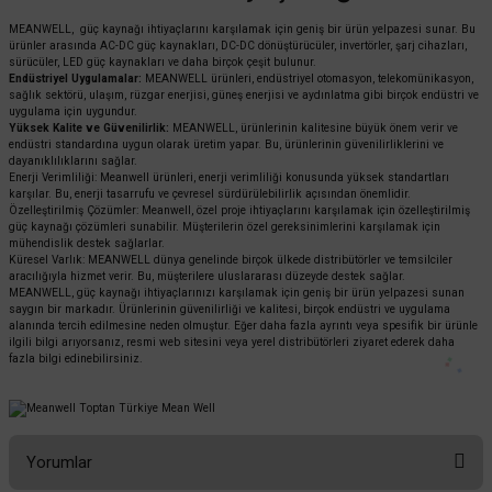
MEANWELL, güç kaynağı ihtiyaçlarını karşılamak için geniş bir ürün yelpazesi sunar. Bu
ürünler arasında AC-DC güç kaynakları, DC-DC dönüştürücüler, invertörler, şarj cihazları,
sürücüler, LED güç kaynakları ve daha birçok çeşit bulunur.
Endüstriyel Uygulamalar:
MEANWELL ürünleri, endüstriyel otomasyon, telekomünikasyon,
sağlık sektörü, ulaşım, rüzgar enerjisi, güneş enerjisi ve aydınlatma gibi birçok endüstri ve
uygulama için uygundur.
Yüksek Kalite ve Güvenilirlik:
MEANWELL, ürünlerinin kalitesine büyük önem verir ve
endüstri standardına uygun olarak üretim yapar. Bu, ürünlerinin güvenilirliklerini ve
dayanıklılıklarını sağlar.
Enerji Verimliliği: Meanwell ürünleri, enerji verimliliği konusunda yüksek standartları
karşılar. Bu, enerji tasarrufu ve çevresel sürdürülebilirlik açısından önemlidir.
Özelleştirilmiş Çözümler: Meanwell, özel proje ihtiyaçlarını karşılamak için özelleştirilmiş
güç kaynağı çözümleri sunabilir. Müşterilerin özel gereksinimlerini karşılamak için
mühendislik destek sağlarlar.
Küresel Varlık: MEANWELL dünya genelinde birçok ülkede distribütörler ve temsilciler
aracılığıyla hizmet verir. Bu, müşterilere uluslararası düzeyde destek sağlar.
MEANWELL, güç kaynağı ihtiyaçlarınızı karşılamak için geniş bir ürün yelpazesi sunan
saygın bir markadır. Ürünlerinin güvenilirliği ve kalitesi, birçok endüstri ve uygulama
alanında tercih edilmesine neden olmuştur. Eğer daha fazla ayrıntı veya spesifik bir ürünle
ilgili bilgi arıyorsanız, resmi web sitesini veya yerel distribütörleri ziyaret ederek daha
fazla bilgi edinebilirsiniz.
Yorumlar