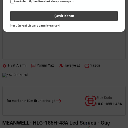
üzerinden bilgilendirmeleri almayı
kabul ediyorum.
Çevir Kazan
Her gün yeni bir şans yarın tekrar çevir
Fiyat Alarmı
Yorum Yaz
Tavsiye Et
Yazdır
Stok Kodu
Bu markanın tüm ürünlerine git
HLG-185H-48A
MEANWELL- HLG-185H-48A Led Sürücü - Güç