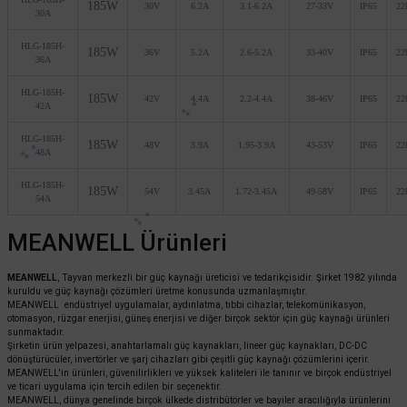
185W
30V
6.2A
3.1-6.2A
27-33V
IP65
22
30A
HLG-185H-
185W
36V
5.2A
2.6-5.2A
33-40V
IP65
22
36A
HLG-185H-
185W
42V
4.4A
2.2-4.4A
38-46V
IP65
22
42A
HLG-185H-
185W
48V
3.9A
1.95-3.9A
43-53V
IP65
22
48A
HLG-185H-
185W
54V
3.45A
1.72-3.45A
49-58V
IP65
22
54A
MEANWELL Ürünleri
MEANWELL
, Tayvan merkezli bir güç kaynağı üreticisi ve tedarikçisidir. Şirket 1982 yılında
kuruldu ve güç kaynağı çözümleri üretme konusunda uzmanlaşmıştır.
MEANWELL endüstriyel uygulamalar, aydınlatma, tıbbi cihazlar, telekomünikasyon,
otomasyon, rüzgar enerjisi, güneş enerjisi ve diğer birçok sektör için güç kaynağı ürünleri
sunmaktadır.
Şirketin ürün yelpazesi, anahtarlamalı güç kaynakları, lineer güç kaynakları, DC-DC
dönüştürücüler, invertörler ve şarj cihazları gibi çeşitli güç kaynağı çözümlerini içerir.
MEANWELL'in ürünleri, güvenilirlikleri ve yüksek kaliteleri ile tanınır ve birçok endüstriyel
ve ticari uygulama için tercih edilen bir seçenektir.
MEANWELL, dünya genelinde birçok ülkede distribütörler ve bayiler aracılığıyla ürünlerini