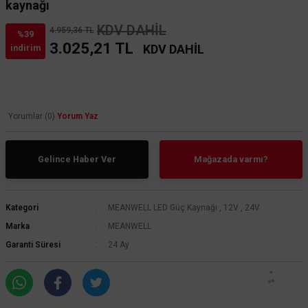
kaynağı
KDV DAHİL
4.959,36 TL
%39
3.025,21 TL
KDV DAHİL
indirim
Yorumlar (0)
Yorum Yaz
Gelince Haber Ver
Mağazada varmı?
Kategori
MEANWELL LED Güç Kaynağı
,
12V
,
24V
Marka
MEANWELL
Garanti Süresi
24 Ay