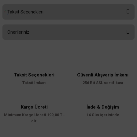
Taksit Seçenekleri
Bu ürüne ilk yorumu siz yapın!
Önerileriniz
Yorum Yaz
Bu ürünün fiyat bilgisi, resim, ürün açıklamalarında ve diğer konularda
yetersiz gördüğünüz noktaları öneri formunu kullanarak tarafımıza
iletebilirsiniz.
Görüş ve önerileriniz için teşekkür ederiz.
Taksit Seçenekleri
Güvenli Alışveriş İmkanı
Ürün resmi kalitesiz, bozuk veya görüntülenemiyor.
Taksit İmkanı
256 Bit SSL sertifikası
Ürün açıklamasında eksik bilgiler bulunuyor.
Ürün bilgilerinde hatalar bulunuyor.
Ürün fiyatı diğer sitelerden daha pahalı.
Kargo Ücreti
İade & Değişim
Minimum Kargo Ücreti 199,00 TL
Bu ürüne benzer farklı alternatifler olmalı.
14 Gün içerisinde
dir.