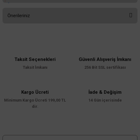
Bu ürüne ilk yorumu siz yapın!
Önerileriniz
Yorum Yaz
Bu ürünün fiyat bilgisi, resim, ürün açıklamalarında ve diğer konularda
yetersiz gördüğünüz noktaları öneri formunu kullanarak tarafımıza
iletebilirsiniz.
Görüş ve önerileriniz için teşekkür ederiz.
Taksit Seçenekleri
Güvenli Alışveriş İmkanı
Ürün resmi kalitesiz, bozuk veya görüntülenemiyor.
Taksit İmkanı
256 Bit SSL sertifikası
Ürün açıklamasında eksik bilgiler bulunuyor.
Ürün bilgilerinde hatalar bulunuyor.
Ürün fiyatı diğer sitelerden daha pahalı.
Kargo Ücreti
İade & Değişim
Minimum Kargo Ücreti 199,00 TL
Bu ürüne benzer farklı alternatifler olmalı.
14 Gün içerisinde
dir.