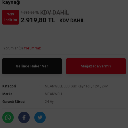
kaynağı
KDV DAHİL
4.786,56 TL
%39
2.919,80 TL
KDV DAHİL
indirim
Yorumlar (0)
Yorum Yaz
Gelince Haber Ver
Mağazada varmı?
Kategori
MEANWELL LED Güç Kaynağı
,
12V
,
24V
Marka
MEANWELL
Garanti Süresi
24 Ay