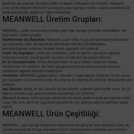
genelinde güç kaynağı çözümleri üreten ve dağıtan önde gelen bir markadır. Meanwell,
yıllar içinde endüstri standardı haline gelmiş güç kaynağı ürünleri sunarak güvenilirlik ve
kalite konularında sağlam bir itibar kazanmıştır.
MEANWELL Üretim Grupları:
MEANWELL, çeşitli ürün grupları altında çeşitli güç kaynağı çözümleri üretmektedir. İşte
bazı önemli üretim grupları:
Anahtarlamalı Güç Kaynakları:
Meanwell, çeşitli voltaj ve güç aralıklarında anahtarlamalı
güç kaynakları üretir. Bu kaynaklar, endüstriyel cihazlar, LED aydınlatma,
telekomünikasyon sistemleri ve daha birçok uygulama için kullanılır.
Lineer Güç Kaynakları:
Lineer güç kaynakları, sabit bir gerilim veya akım sağlama
amacıyla kullanılır. Düşük gürültü seviyeleri ve istikrarlı çıkışlarıyla bilinirler.
DC-DC Dönüştürücüler:
DC-DC dönüştürücüler, bir giriş voltajını başka bir voltaja
dönüştürmek için kullanılır. Bu, farklı güç gereksinimlerine sahip cihazlar arasında
uyumluluk sağlama amacıyla kullanışlıdır.
Invertörler:
MEANWELL güneş enerjisi sistemleri, rüzgar enerjisi sistemleri ve acil durum
güç kaynakları için invertörler üretir. Bu cihazlar, DC elektriği AC elektriğe dönüştürmek için
kullanılır.
Şarj Cihazları:
Şirket, pil şarj cihazları ve akü yönetim sistemleri gibi ürünler sunar. Bu, pil
tabanlı cihazların güç gereksinimlerini karşılamak için kullanılır.
Meanwell, bu temel üretim grupları altında bir dizi farklı model ve türde güç kaynağı ürünü
sunar. Her ürün, belirli bir uygulama veya endüstri için optimize edilmiş özelliklere sahip
olabilir.
MEANWELL Ürün Çeşitliliği:
MEANWELL, güç kaynağı ihtiyaçlarını karşılamak için geniş bir ürün yelpazesi sunar. Bu
ürünler arasında AC-DC güç kaynakları, DC-DC dönüştürücüler, invertörler, şarj cihazları,