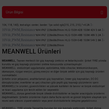
Ürün Bilgisi
1-
104, 118, 140); text-align: center; border: 1px solid rgb(215, 215, 215);">4.2A
10Vdc,PWM,Resistance
1-
%94
IP67
228x68x39mm
HLG-150H-42B
150W
42V 3.6A
10Vdc,PWM,Resistance
1-
%94
IP67
228x68x39mm
HLG-150H-48B
150W
48V 3.2A
10Vdc,PWM,Resistance
1-
%94
IP67
228x68x39mm
HLG-150H-54B
150W
54V 2.8A
10Vdc,PWM,Resistance
%94
IP67
228x68x39mm
MEANWELL Ürünleri
MEANWELL
, Tayvan merkezli bir güç kaynağı üreticisi ve tedarikçisidir. Şirket 1982 yılında
kuruldu ve güç kaynağı çözümleri üretme konusunda uzmanlaşmıştır.
MEANWELL endüstriyel uygulamalar, aydınlatma, tıbbi cihazlar, telekomünikasyon,
otomasyon, rüzgar enerjisi, güneş enerjisi ve diğer birçok sektör için güç kaynağı ürünleri
sunmaktadır.
Şirketin ürün yelpazesi, anahtarlamalı güç kaynakları, lineer güç kaynakları, DC-DC
dönüştürücüler, invertörler ve şarj cihazları gibi çeşitli güç kaynağı çözümlerini içerir.
MEANWELL'in ürünleri, güvenilirlikleri ve yüksek kaliteleri ile tanınır ve birçok endüstriyel
ve ticari uygulama için tercih edilen bir seçenektir.
MEANWELL, dünya genelinde birçok ülkede distribütörler ve bayiler aracılığıyla ürünlerini
dağıtmaktadır. Şirketin ürünlerine ilişkin daha fazla ayrıntı ve güncel bilgilere ulaşmak için
resmi web sitesini ziyaret edebilir veya yerel distribütörlerle iletişime geçebilirsiniz.
MEANWELL, 1982 yılında Tayvan'da kurulan bir güç kaynağı üreticisidir. Şirket, dünya