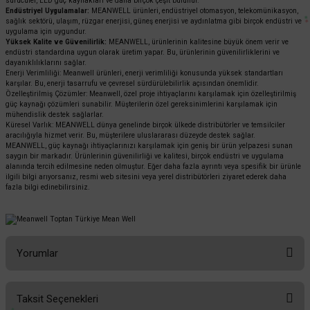
sürücüler, LED güç kaynakları ve daha birçok çeşit bulunur.
Endüstriyel Uygulamalar:
MEANWELL ürünleri, endüstriyel otomasyon, telekomünikasyon,
sağlık sektörü, ulaşım, rüzgar enerjisi, güneş enerjisi ve aydınlatma gibi birçok endüstri ve
uygulama için uygundur.
Yüksek Kalite ve Güvenilirlik:
MEANWELL, ürünlerinin kalitesine büyük önem verir ve
endüstri standardına uygun olarak üretim yapar. Bu, ürünlerinin güvenilirliklerini ve
dayanıklılıklarını sağlar.
Enerji Verimliliği: Meanwell ürünleri, enerji verimliliği konusunda yüksek standartları
karşılar. Bu, enerji tasarrufu ve çevresel sürdürülebilirlik açısından önemlidir.
Özelleştirilmiş Çözümler: Meanwell, özel proje ihtiyaçlarını karşılamak için özelleştirilmiş
güç kaynağı çözümleri sunabilir. Müşterilerin özel gereksinimlerini karşılamak için
mühendislik destek sağlarlar.
Küresel Varlık: MEANWELL dünya genelinde birçok ülkede distribütörler ve temsilciler
aracılığıyla hizmet verir. Bu, müşterilere uluslararası düzeyde destek sağlar.
MEANWELL, güç kaynağı ihtiyaçlarınızı karşılamak için geniş bir ürün yelpazesi sunan
saygın bir markadır. Ürünlerinin güvenilirliği ve kalitesi, birçok endüstri ve uygulama
alanında tercih edilmesine neden olmuştur. Eğer daha fazla ayrıntı veya spesifik bir ürünle
ilgili bilgi arıyorsanız, resmi web sitesini veya yerel distribütörleri ziyaret ederek daha
fazla bilgi edinebilirsiniz.
Yorumlar
Taksit Seçenekleri