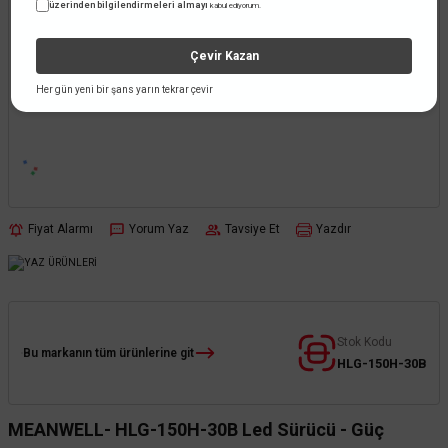
üzerinden bilgilendirmeleri almayı
kabul ediyorum.
Çevir Kazan
Her gün yeni bir şans yarın tekrar çevir
Fiyat Alarmı
Yorum Yaz
Tavsiye Et
Yazdır
Stok Kodu
Bu markanın tüm ürünlerine git
HLG-150H-30B
MEANWELL- HLG-150H-30B Led Sürücü - Güç