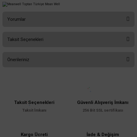
Yorumlar
Taksit Seçenekleri
Bu ürüne ilk yorumu siz yapın!
Önerileriniz
Yorum Yaz
Bu ürünün fiyat bilgisi, resim, ürün açıklamalarında ve diğer konularda
yetersiz gördüğünüz noktaları öneri formunu kullanarak tarafımıza
iletebilirsiniz.
Görüş ve önerileriniz için teşekkür ederiz.
Taksit Seçenekleri
Güvenli Alışveriş İmkanı
Ürün resmi kalitesiz, bozuk veya görüntülenemiyor.
Taksit İmkanı
256 Bit SSL sertifikası
Ürün açıklamasında eksik bilgiler bulunuyor.
Ürün bilgilerinde hatalar bulunuyor.
Ürün fiyatı diğer sitelerden daha pahalı.
Kargo Ücreti
İade & Değişim