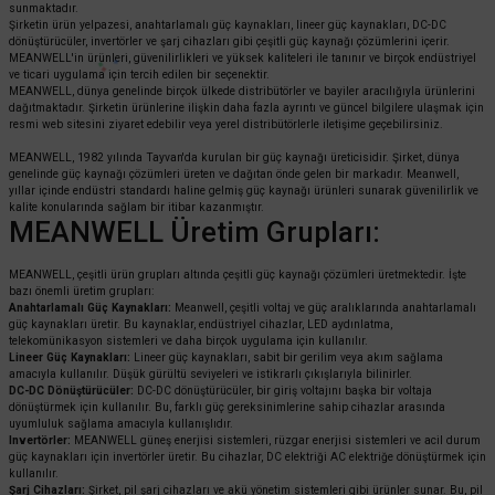
sunmaktadır.
Şirketin ürün yelpazesi, anahtarlamalı güç kaynakları, lineer güç kaynakları, DC-DC
dönüştürücüler, invertörler ve şarj cihazları gibi çeşitli güç kaynağı çözümlerini içerir.
MEANWELL'in ürünleri, güvenilirlikleri ve yüksek kaliteleri ile tanınır ve birçok endüstriyel
ve ticari uygulama için tercih edilen bir seçenektir.
MEANWELL, dünya genelinde birçok ülkede distribütörler ve bayiler aracılığıyla ürünlerini
dağıtmaktadır. Şirketin ürünlerine ilişkin daha fazla ayrıntı ve güncel bilgilere ulaşmak için
resmi web sitesini ziyaret edebilir veya yerel distribütörlerle iletişime geçebilirsiniz.
MEANWELL, 1982 yılında Tayvan'da kurulan bir güç kaynağı üreticisidir. Şirket, dünya
genelinde güç kaynağı çözümleri üreten ve dağıtan önde gelen bir markadır. Meanwell,
yıllar içinde endüstri standardı haline gelmiş güç kaynağı ürünleri sunarak güvenilirlik ve
kalite konularında sağlam bir itibar kazanmıştır.
MEANWELL Üretim Grupları:
MEANWELL, çeşitli ürün grupları altında çeşitli güç kaynağı çözümleri üretmektedir. İşte
bazı önemli üretim grupları:
Anahtarlamalı Güç Kaynakları:
Meanwell, çeşitli voltaj ve güç aralıklarında anahtarlamalı
güç kaynakları üretir. Bu kaynaklar, endüstriyel cihazlar, LED aydınlatma,
telekomünikasyon sistemleri ve daha birçok uygulama için kullanılır.
Lineer Güç Kaynakları:
Lineer güç kaynakları, sabit bir gerilim veya akım sağlama
amacıyla kullanılır. Düşük gürültü seviyeleri ve istikrarlı çıkışlarıyla bilinirler.
DC-DC Dönüştürücüler:
DC-DC dönüştürücüler, bir giriş voltajını başka bir voltaja
dönüştürmek için kullanılır. Bu, farklı güç gereksinimlerine sahip cihazlar arasında
uyumluluk sağlama amacıyla kullanışlıdır.
Invertörler:
MEANWELL güneş enerjisi sistemleri, rüzgar enerjisi sistemleri ve acil durum
güç kaynakları için invertörler üretir. Bu cihazlar, DC elektriği AC elektriğe dönüştürmek için
kullanılır.
Şarj Cihazları:
Şirket, pil şarj cihazları ve akü yönetim sistemleri gibi ürünler sunar. Bu, pil