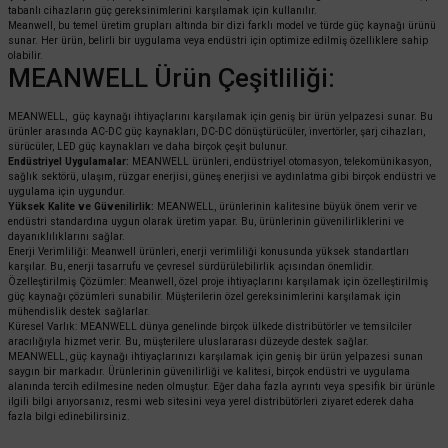
tabanlı cihazların güç gereksinimlerini karşılamak için kullanılır.
Meanwell, bu temel üretim grupları altında bir dizi farklı model ve türde güç kaynağı ürünü
sunar. Her ürün, belirli bir uygulama veya endüstri için optimize edilmiş özelliklere sahip
olabilir.
MEANWELL Ürün Çeşitliliği:
MEANWELL, güç kaynağı ihtiyaçlarını karşılamak için geniş bir ürün yelpazesi sunar. Bu
ürünler arasında AC-DC güç kaynakları, DC-DC dönüştürücüler, invertörler, şarj cihazları,
sürücüler, LED güç kaynakları ve daha birçok çeşit bulunur.
Endüstriyel Uygulamalar:
MEANWELL ürünleri, endüstriyel otomasyon, telekomünikasyon,
sağlık sektörü, ulaşım, rüzgar enerjisi, güneş enerjisi ve aydınlatma gibi birçok endüstri ve
uygulama için uygundur.
Yüksek Kalite ve Güvenilirlik:
MEANWELL, ürünlerinin kalitesine büyük önem verir ve
endüstri standardına uygun olarak üretim yapar. Bu, ürünlerinin güvenilirliklerini ve
dayanıklılıklarını sağlar.
Enerji Verimliliği: Meanwell ürünleri, enerji verimliliği konusunda yüksek standartları
karşılar. Bu, enerji tasarrufu ve çevresel sürdürülebilirlik açısından önemlidir.
Özelleştirilmiş Çözümler: Meanwell, özel proje ihtiyaçlarını karşılamak için özelleştirilmiş
güç kaynağı çözümleri sunabilir. Müşterilerin özel gereksinimlerini karşılamak için
mühendislik destek sağlarlar.
Küresel Varlık: MEANWELL dünya genelinde birçok ülkede distribütörler ve temsilciler
aracılığıyla hizmet verir. Bu, müşterilere uluslararası düzeyde destek sağlar.
MEANWELL, güç kaynağı ihtiyaçlarınızı karşılamak için geniş bir ürün yelpazesi sunan
saygın bir markadır. Ürünlerinin güvenilirliği ve kalitesi, birçok endüstri ve uygulama
alanında tercih edilmesine neden olmuştur. Eğer daha fazla ayrıntı veya spesifik bir ürünle
ilgili bilgi arıyorsanız, resmi web sitesini veya yerel distribütörleri ziyaret ederek daha
fazla bilgi edinebilirsiniz.