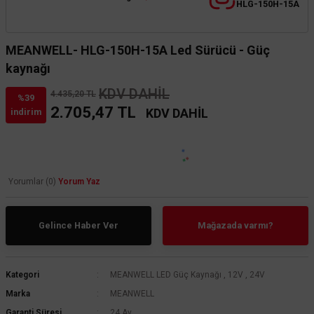
HLG-150H-15A
TSE'li Poli
Masa Lambaları
Borular (6 
MEANWELL- HLG-150H-15A Led Sürücü - Güç
Duvar Aplikleri
kaynağı
KDV DAHİL
4.435,20 TL
%39
2.705,47 TL
KDV DAHİL
indirim
Yorumlar (0)
Yorum Yaz
Gelince Haber Ver
Mağazada varmı?
Kategori
MEANWELL LED Güç Kaynağı
,
12V
,
24V
Marka
MEANWELL
Garanti Süresi
24 Ay