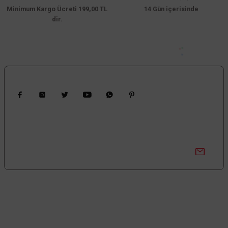
Minimum Kargo Ücreti 199,00 TL
Bu ürüne benzer farklı alternatifler olmalı.
14 Gün içerisinde
dir.
Gönder
Bizi Takip Edin
Kampanyalardan Haberdar Ol!
Güncel kampanyalar ve yenilikleri ilk bilen sen ol.
Bize Ulaşın
0850 377 0 795